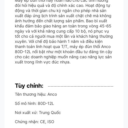
Máy ép đùn thổi này hoàn hảo cho các tình huống
đòi hỏi hiệu quả và độ chính xác cao. Hoạt động tự
động và thời gian chu kỳ ngắn cho phép nhà sản
xuất đáp ứng lịch trình sản xuất chặt chẽ mà không
ảnh hưởng đến chất lượng sản phẩm. Bao bì xuất
khẩu đảm bảo giao hàng an toàn trong vòng 45-65
ngày và với khả năng cung cấp 10 bộ, nó phục vụ
tốt cho cả người mua một lần và khách hàng thường
xuyên. Với chế độ bảo hành 1 năm và điều kiện
thanh toán linh hoạt qua T/T, máy ép đùn thổi Anco
80D-12L nổi bật như một khoản đầu tư đáng tin cậy
cho các doanh nghiệp muốn nâng cao năng lực sản
xuất trong lĩnh vực đúc nhựa.
Tùy chỉnh:
Tên thương hiệu: Anco
Số mô hình: 80D-12L
Nơi xuất xứ: Trung Quốc
Chứng nhận: CE, ISO