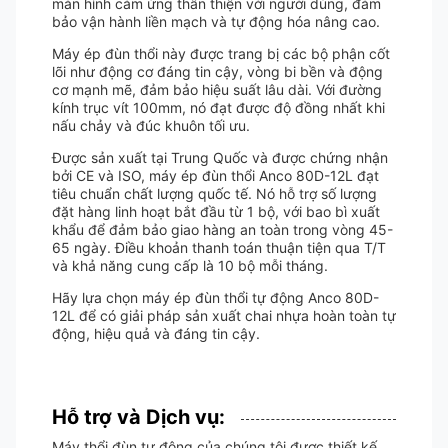
màn hình cảm ứng thân thiện với người dùng, đảm
bảo vận hành liền mạch và tự động hóa nâng cao.
Máy ép đùn thổi này được trang bị các bộ phận cốt
lõi như động cơ đáng tin cậy, vòng bi bền và động
cơ mạnh mẽ, đảm bảo hiệu suất lâu dài. Với đường
kính trục vít 100mm, nó đạt được độ đồng nhất khi
nấu chảy và đúc khuôn tối ưu.
Được sản xuất tại Trung Quốc và được chứng nhận
bởi CE và ISO, máy ép đùn thổi Anco 80D-12L đạt
tiêu chuẩn chất lượng quốc tế. Nó hỗ trợ số lượng
đặt hàng linh hoạt bắt đầu từ 1 bộ, với bao bì xuất
khẩu để đảm bảo giao hàng an toàn trong vòng 45-
65 ngày. Điều khoản thanh toán thuận tiện qua T/T
và khả năng cung cấp là 10 bộ mỗi tháng.
Hãy lựa chọn máy ép đùn thổi tự động Anco 80D-
12L để có giải pháp sản xuất chai nhựa hoàn toàn tự
động, hiệu quả và đáng tin cậy.
Hỗ trợ và Dịch vụ:
Máy thổi đùn tự động của chúng tôi được thiết kế