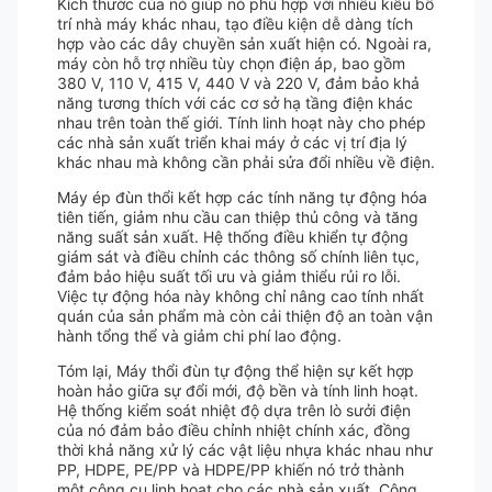
Kích thước của nó giúp nó phù hợp với nhiều kiểu bố
trí nhà máy khác nhau, tạo điều kiện dễ dàng tích
hợp vào các dây chuyền sản xuất hiện có. Ngoài ra,
máy còn hỗ trợ nhiều tùy chọn điện áp, bao gồm
380 V, 110 V, 415 V, 440 V và 220 V, đảm bảo khả
năng tương thích với các cơ sở hạ tầng điện khác
nhau trên toàn thế giới. Tính linh hoạt này cho phép
các nhà sản xuất triển khai máy ở các vị trí địa lý
khác nhau mà không cần phải sửa đổi nhiều về điện.
Máy ép đùn thổi kết hợp các tính năng tự động hóa
tiên tiến, giảm nhu cầu can thiệp thủ công và tăng
năng suất sản xuất. Hệ thống điều khiển tự động
giám sát và điều chỉnh các thông số chính liên tục,
đảm bảo hiệu suất tối ưu và giảm thiểu rủi ro lỗi.
Việc tự động hóa này không chỉ nâng cao tính nhất
quán của sản phẩm mà còn cải thiện độ an toàn vận
hành tổng thể và giảm chi phí lao động.
Tóm lại, Máy thổi đùn tự động thể hiện sự kết hợp
hoàn hảo giữa sự đổi mới, độ bền và tính linh hoạt.
Hệ thống kiểm soát nhiệt độ dựa trên lò sưởi điện
của nó đảm bảo điều chỉnh nhiệt chính xác, đồng
thời khả năng xử lý các vật liệu nhựa khác nhau như
PP, HDPE, PE/PP và HDPE/PP khiến nó trở thành
một công cụ linh hoạt cho các nhà sản xuất. Công