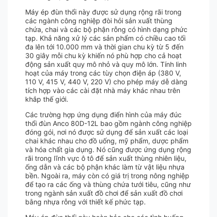
Máy ép đùn thổi này được sử dụng rộng rãi trong
các ngành công nghiệp đòi hỏi sản xuất thùng
chứa, chai và các bộ phận rỗng có hình dạng phức
tạp. Khả năng xử lý các sản phẩm có chiều cao tối
đa lên tới 10.000 mm và thời gian chu kỳ từ 5 đến
30 giây mỗi chu kỳ khiến nó phù hợp cho cả hoạt
động sản xuất quy mô nhỏ và quy mô lớn. Tính linh
hoạt của máy trong các tùy chọn điện áp (380 V,
110 V, 415 V, 440 V, 220 V) cho phép máy dễ dàng
tích hợp vào các cài đặt nhà máy khác nhau trên
khắp thế giới.
Các trường hợp ứng dụng điển hình của máy đúc
thổi đùn Anco 80D-12L bao gồm ngành công nghiệp
đóng gói, nơi nó được sử dụng để sản xuất các loại
chai khác nhau cho đồ uống, mỹ phẩm, dược phẩm
và hóa chất gia dụng. Nó cũng được ứng dụng rộng
rãi trong lĩnh vực ô tô để sản xuất thùng nhiên liệu,
ống dẫn và các bộ phận khác làm từ vật liệu nhựa
bền. Ngoài ra, máy còn có giá trị trong nông nghiệp
để tạo ra các ống và thùng chứa tưới tiêu, cũng như
trong ngành sản xuất đồ chơi để sản xuất đồ chơi
bằng nhựa rỗng với thiết kế phức tạp.