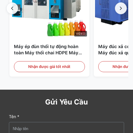
VIDEO
Máy ép đùn thổi tự động hoàn
Máy đúc xả có t
toàn Máy thổi chai HDPE Máy
Máy đúc xả quy
thổi PE
Thiết bị đúc xả 
Nhận được giá tốt nhất
Nhận được 
Gửi Yêu Cầu
Tên *