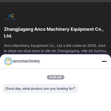
Zhangjiagang Anco Machinery Equipment Co.,
Ltd.
Anco Machinery Equipment Co., Ltd a été créée en 2008, dont
le siège est situé dans la ville de Zhangjiagang, ville de Suzhou,
province du Jiangsu.
ancomachinery
Liens Rapides
Aperçu
Produits
9:49 AM
Vidéos
A Propos De Nous
Visite D'usine
Contrôle De La Qualité
Good day, what product are you looking for?
Contact
Demande De Soumission
Nouvelles
Nous Contacter