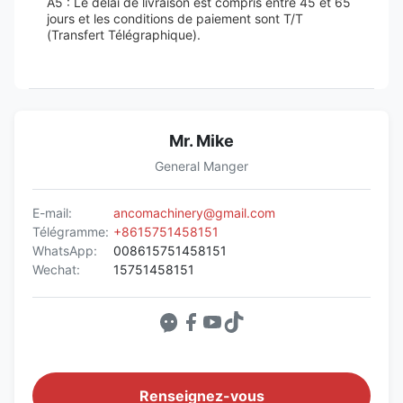
A5 : Le délai de livraison est compris entre 45 et 65
jours et les conditions de paiement sont T/T
(Transfert Télégraphique).
Mr. Mike
General Manger
E-mail:
ancomachinery@gmail.com
Télégramme:
+8615751458151
WhatsApp:
008615751458151
Wechat:
15751458151
Renseignez-vous