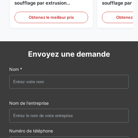
soufflage par extrusion
soufflage par e
entièrement automatique
personnalisable
moulage par sou
Obtenez le meilleur prix
Obtenez le 
automatique gr
Envoyez une demande
Nom *
Nom de l'entreprise
Numéro de téléphone