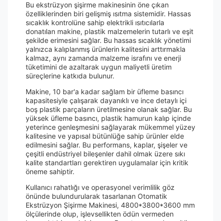
Bu ekstrüzyon şişirme makinesinin öne çıkan
özelliklerinden biri gelişmiş ısıtma sistemidir. Hassas
sıcaklık kontrolüne sahip elektrikli ısıtıcılarla
donatılan makine, plastik malzemelerin tutarlı ve eşit
şekilde erimesini sağlar. Bu hassas sıcaklık yönetimi
yalnızca kalıplanmış ürünlerin kalitesini arttırmakla
kalmaz, aynı zamanda malzeme israfını ve enerji
tüketimini de azaltarak uygun maliyetli üretim
süreçlerine katkıda bulunur.
Makine, 10 bar'a kadar sağlam bir üfleme basıncı
kapasitesiyle çalışarak dayanıklı ve ince detaylı içi
boş plastik parçaların üretilmesine olanak sağlar. Bu
yüksek üfleme basıncı, plastik hamurun kalıp içinde
yeterince genleşmesini sağlayarak mükemmel yüzey
kalitesine ve yapısal bütünlüğe sahip ürünler elde
edilmesini sağlar. Bu performans, kaplar, şişeler ve
çeşitli endüstriyel bileşenler dahil olmak üzere sıkı
kalite standartları gerektiren uygulamalar için kritik
öneme sahiptir.
Kullanıcı rahatlığı ve operasyonel verimlilik göz
önünde bulundurularak tasarlanan Otomatik
Ekstrüzyon Şişirme Makinesi, 4800*3800*3600 mm
ölçülerinde olup, işlevsellikten ödün vermeden