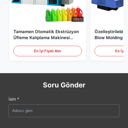
VIDEO
Tamamen Otomatik Ekstrüzyon
Özelleştirilebil
Üfleme Kalıplama Makinesi
Blow Molding M
HDPE Şişe Pe Üfleme Kalıplama
Ölçekli 60L Oto
Makinesi
Molding Ekipma
En İyi Fiyatı Alın
En İyi F
Soru Gönder
İsim *