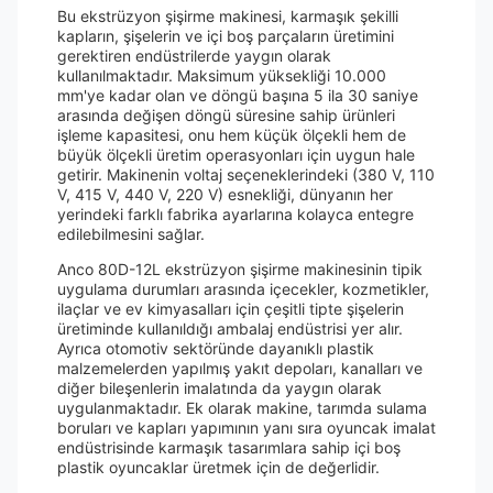
Bu ekstrüzyon şişirme makinesi, karmaşık şekilli
kapların, şişelerin ve içi boş parçaların üretimini
gerektiren endüstrilerde yaygın olarak
kullanılmaktadır. Maksimum yüksekliği 10.000
mm'ye kadar olan ve döngü başına 5 ila 30 saniye
arasında değişen döngü süresine sahip ürünleri
işleme kapasitesi, onu hem küçük ölçekli hem de
büyük ölçekli üretim operasyonları için uygun hale
getirir. Makinenin voltaj seçeneklerindeki (380 V, 110
V, 415 V, 440 V, 220 V) esnekliği, dünyanın her
yerindeki farklı fabrika ayarlarına kolayca entegre
edilebilmesini sağlar.
Anco 80D-12L ekstrüzyon şişirme makinesinin tipik
uygulama durumları arasında içecekler, kozmetikler,
ilaçlar ve ev kimyasalları için çeşitli tipte şişelerin
üretiminde kullanıldığı ambalaj endüstrisi yer alır.
Ayrıca otomotiv sektöründe dayanıklı plastik
malzemelerden yapılmış yakıt depoları, kanalları ve
diğer bileşenlerin imalatında da yaygın olarak
uygulanmaktadır. Ek olarak makine, tarımda sulama
boruları ve kapları yapımının yanı sıra oyuncak imalat
endüstrisinde karmaşık tasarımlara sahip içi boş
plastik oyuncaklar üretmek için de değerlidir.