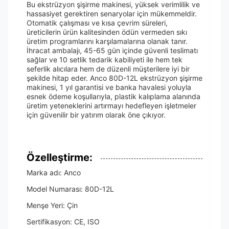
Bu ekstrüzyon şişirme makinesi, yüksek verimlilik ve
hassasiyet gerektiren senaryolar için mükemmeldir.
Otomatik çalışması ve kısa çevrim süreleri,
üreticilerin ürün kalitesinden ödün vermeden sıkı
üretim programlarını karşılamalarına olanak tanır.
İhracat ambalajı, 45-65 gün içinde güvenli teslimatı
sağlar ve 10 setlik tedarik kabiliyeti ile hem tek
seferlik alıcılara hem de düzenli müşterilere iyi bir
şekilde hitap eder. Anco 80D-12L ekstrüzyon şişirme
makinesi, 1 yıl garantisi ve banka havalesi yoluyla
esnek ödeme koşullarıyla, plastik kalıplama alanında
üretim yeteneklerini artırmayı hedefleyen işletmeler
için güvenilir bir yatırım olarak öne çıkıyor.
Özelleştirme:
Marka adı: Anco
Model Numarası: 80D-12L
Menşe Yeri: Çin
Sertifikasyon: CE, ISO