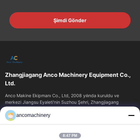
Şimdi Gönder
Zhangjiagang Anco Machinery Equipment Co.,
Ltd.
Anco Makine Ekipmanı Co., Ltd, 2008 yılında kuruldu ve
merkezi Jiangsu Eyaleti'nin Suzhou Şehri, Zhangjiagang
Şehri'nde yer almaktadır.
ancomachinery
Hızlı Bağlantılar
Ana Sayfa
Ürünler
8:47 PM
VİDEOLAR
Hakkımızda