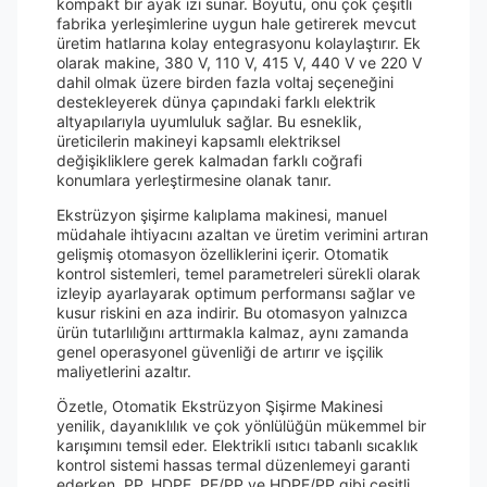
kompakt bir ayak izi sunar. Boyutu, onu çok çeşitli
fabrika yerleşimlerine uygun hale getirerek mevcut
üretim hatlarına kolay entegrasyonu kolaylaştırır. Ek
olarak makine, 380 V, 110 V, 415 V, 440 V ve 220 V
dahil olmak üzere birden fazla voltaj seçeneğini
destekleyerek dünya çapındaki farklı elektrik
altyapılarıyla uyumluluk sağlar. Bu esneklik,
üreticilerin makineyi kapsamlı elektriksel
değişikliklere gerek kalmadan farklı coğrafi
konumlara yerleştirmesine olanak tanır.
Ekstrüzyon şişirme kalıplama makinesi, manuel
müdahale ihtiyacını azaltan ve üretim verimini artıran
gelişmiş otomasyon özelliklerini içerir. Otomatik
kontrol sistemleri, temel parametreleri sürekli olarak
izleyip ayarlayarak optimum performansı sağlar ve
kusur riskini en aza indirir. Bu otomasyon yalnızca
ürün tutarlılığını arttırmakla kalmaz, aynı zamanda
genel operasyonel güvenliği de artırır ve işçilik
maliyetlerini azaltır.
Özetle, Otomatik Ekstrüzyon Şişirme Makinesi
yenilik, dayanıklılık ve çok yönlülüğün mükemmel bir
karışımını temsil eder. Elektrikli ısıtıcı tabanlı sıcaklık
kontrol sistemi hassas termal düzenlemeyi garanti
ederken, PP, HDPE, PE/PP ve HDPE/PP gibi çeşitli