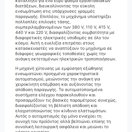
κατάλληλο για ένα ευρύ φάσμα εργοστασιακών
διατάξεων, διευκολύνοντας την εύκολη
ενσωμάτωση στις υπάρχουσες γραμμές
παραγωγής. Επιπλέον, το μηχάνημα υποστηρίζει
πολλαπλές επιλογές τάσης,
συμπεριλαμβανομένων των 380 V, 110 V, 415 V,
440 V και 220 V, διασφαλίζοντας συμβατότητα με
διαφορετικές ηλεκτρικές υποδομές σε όλο τον
κόσμο. Αυτή η ευελιξία επιτρέπει στους
κατασκευαστές να αναπτύξουν το μηχάνημα σε
διάφορες γεωγραφικές τοποθεσίες χωρίς την
ανάγκη εκτεταμένων ηλεκτρικών τροποποιήσεων.
Η μηχανή χύτευσης με εμφύσηση εξώθησης
ενσωματώνει προηγμένα χαρακτηριστικά
αυτοματισμού, μειώνοντας την ανάγκη για
χειροκίνητη επέμβαση και αυξάνοντας την
απόδοση παραγωγής. Τα αυτοματοποιημένα
συστήματα ελέγχου παρακολουθούν και
προσαρμόζουν τις βασικές παραμέτρους συνεχώς,
διασφαλίζοντας τη βέλτιστη απόδοση και
ελαχιστοποιώντας τον κίνδυνο ελαττωμάτων.
Αυτός ο αυτοματισμός όχι μόνο ενισχύει τη
συνοχή του προϊόντος αλλά βελτιώνει επίσης τη
συνολική λειτουργική ασφάλεια και μειώνει το
κόστος εργασίας.