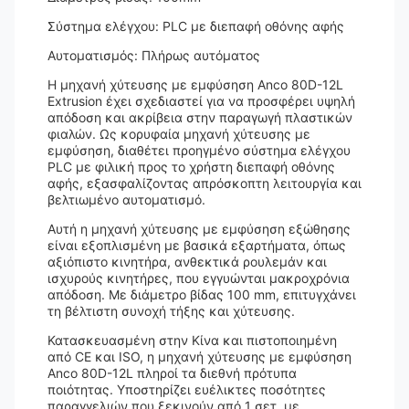
Σύστημα ελέγχου: PLC με διεπαφή οθόνης αφής
Αυτοματισμός: Πλήρως αυτόματος
Η μηχανή χύτευσης με εμφύσηση Anco 80D-12L
Extrusion έχει σχεδιαστεί για να προσφέρει υψηλή
απόδοση και ακρίβεια στην παραγωγή πλαστικών
φιαλών. Ως κορυφαία μηχανή χύτευσης με
εμφύσηση, διαθέτει προηγμένο σύστημα ελέγχου
PLC με φιλική προς το χρήστη διεπαφή οθόνης
αφής, εξασφαλίζοντας απρόσκοπτη λειτουργία και
βελτιωμένο αυτοματισμό.
Αυτή η μηχανή χύτευσης με εμφύσηση εξώθησης
είναι εξοπλισμένη με βασικά εξαρτήματα, όπως
αξιόπιστο κινητήρα, ανθεκτικά ρουλεμάν και
ισχυρούς κινητήρες, που εγγυώνται μακροχρόνια
απόδοση. Με διάμετρο βίδας 100 mm, επιτυγχάνει
τη βέλτιστη συνοχή τήξης και χύτευσης.
Κατασκευασμένη στην Κίνα και πιστοποιημένη
από CE και ISO, η μηχανή χύτευσης με εμφύσηση
Anco 80D-12L πληροί τα διεθνή πρότυπα
ποιότητας. Υποστηρίζει ευέλικτες ποσότητες
παραγγελιών που ξεκινούν από 1 σετ, με