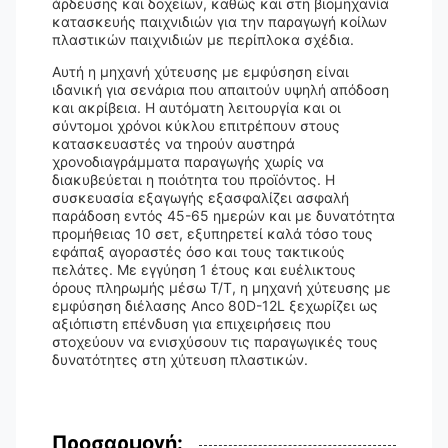
άρδευσης και δοχείων, καθώς και στη βιομηχανία
κατασκευής παιχνιδιών για την παραγωγή κοίλων
πλαστικών παιχνιδιών με περίπλοκα σχέδια.
Αυτή η μηχανή χύτευσης με εμφύσηση είναι
ιδανική για σενάρια που απαιτούν υψηλή απόδοση
και ακρίβεια. Η αυτόματη λειτουργία και οι
σύντομοι χρόνοι κύκλου επιτρέπουν στους
κατασκευαστές να τηρούν αυστηρά
χρονοδιαγράμματα παραγωγής χωρίς να
διακυβεύεται η ποιότητα του προϊόντος. Η
συσκευασία εξαγωγής εξασφαλίζει ασφαλή
παράδοση εντός 45-65 ημερών και με δυνατότητα
προμήθειας 10 σετ, εξυπηρετεί καλά τόσο τους
εφάπαξ αγοραστές όσο και τους τακτικούς
πελάτες. Με εγγύηση 1 έτους και ευέλικτους
όρους πληρωμής μέσω T/T, η μηχανή χύτευσης με
εμφύσηση διέλασης Anco 80D-12L ξεχωρίζει ως
αξιόπιστη επένδυση για επιχειρήσεις που
στοχεύουν να ενισχύσουν τις παραγωγικές τους
δυνατότητες στη χύτευση πλαστικών.
Προσαρμογή: