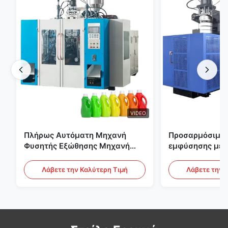
VIDEO
Πλήρως Αυτόματη Μηχανή
Προσαρμόσιμη 
Φυσητής Εξώθησης Μηχανή
εμφύσησης με 
Πλαστικής Φιάλης HDPE
μεγάλης κλίμα
Αυτόματος εξο
Λάβετε την Καλύτερη Τιμή
Λάβετε την 
εμφύσησης