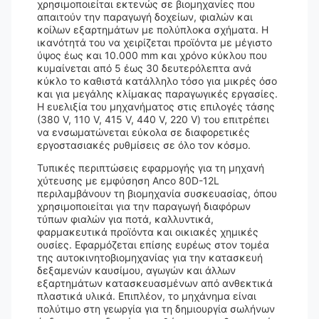
χρησιμοποιείται εκτενώς σε βιομηχανίες που
απαιτούν την παραγωγή δοχείων, φιαλών και
κοίλων εξαρτημάτων με πολύπλοκα σχήματα. Η
ικανότητά του να χειρίζεται προϊόντα με μέγιστο
ύψος έως και 10.000 mm και χρόνο κύκλου που
κυμαίνεται από 5 έως 30 δευτερόλεπτα ανά
κύκλο το καθιστά κατάλληλο τόσο για μικρές όσο
και για μεγάλης κλίμακας παραγωγικές εργασίες.
Η ευελιξία του μηχανήματος στις επιλογές τάσης
(380 V, 110 V, 415 V, 440 V, 220 V) του επιτρέπει
να ενσωματώνεται εύκολα σε διαφορετικές
εργοστασιακές ρυθμίσεις σε όλο τον κόσμο.
Τυπικές περιπτώσεις εφαρμογής για τη μηχανή
χύτευσης με εμφύσηση Anco 80D-12L
περιλαμβάνουν τη βιομηχανία συσκευασίας, όπου
χρησιμοποιείται για την παραγωγή διαφόρων
τύπων φιαλών για ποτά, καλλυντικά,
φαρμακευτικά προϊόντα και οικιακές χημικές
ουσίες. Εφαρμόζεται επίσης ευρέως στον τομέα
της αυτοκινητοβιομηχανίας για την κατασκευή
δεξαμενών καυσίμου, αγωγών και άλλων
εξαρτημάτων κατασκευασμένων από ανθεκτικά
πλαστικά υλικά. Επιπλέον, το μηχάνημα είναι
πολύτιμο στη γεωργία για τη δημιουργία σωλήνων