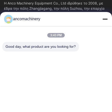
Η Anco Machinery Equipment Co., Ltd ιδρύθηκε το 2008, με
έδρα την πόλη Zhangjiagang, την πόλη Suzhou, την επαρχία
Jiangsu.
ancomachinery
Γρήγοροι Σύνδεσμοι
Αρχική Σελίδα
Προϊόντα
3:43 PM
Βίντεο
Σχετικά Με Εμάς
Γύρος Εργοστασίων
Ποιοτικός Έλεγχος
Good day, what product are you looking for?
Επαφή
Ζητήστε Ένα Απόσπασμα
Νέα
Επικοινωνήστε Μαζί Μας
+86--15751458151
+86--15751458150
ancomachinery@gmail.com