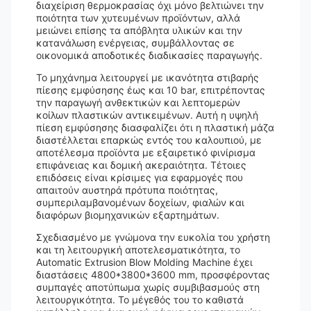
διαχείριση θερμοκρασίας όχι μόνο βελτιώνει την
ποιότητα των χυτευμένων προϊόντων, αλλά
μειώνει επίσης τα απόβλητα υλικών και την
κατανάλωση ενέργειας, συμβάλλοντας σε
οικονομικά αποδοτικές διαδικασίες παραγωγής.
Το μηχάνημα λειτουργεί με ικανότητα στιβαρής
πίεσης εμφύσησης έως και 10 bar, επιτρέποντας
την παραγωγή ανθεκτικών και λεπτομερών
κοίλων πλαστικών αντικειμένων. Αυτή η υψηλή
πίεση εμφύσησης διασφαλίζει ότι η πλαστική μάζα
διαστέλλεται επαρκώς εντός του καλουπιού, με
αποτέλεσμα προϊόντα με εξαιρετικό φινίρισμα
επιφάνειας και δομική ακεραιότητα. Τέτοιες
επιδόσεις είναι κρίσιμες για εφαρμογές που
απαιτούν αυστηρά πρότυπα ποιότητας,
συμπεριλαμβανομένων δοχείων, φιαλών και
διαφόρων βιομηχανικών εξαρτημάτων.
Σχεδιασμένο με γνώμονα την ευκολία του χρήστη
και τη λειτουργική αποτελεσματικότητα, το
Automatic Extrusion Blow Molding Machine έχει
διαστάσεις 4800*3800*3600 mm, προσφέροντας
συμπαγές αποτύπωμα χωρίς συμβιβασμούς στη
λειτουργικότητα. Το μέγεθός του το καθιστά