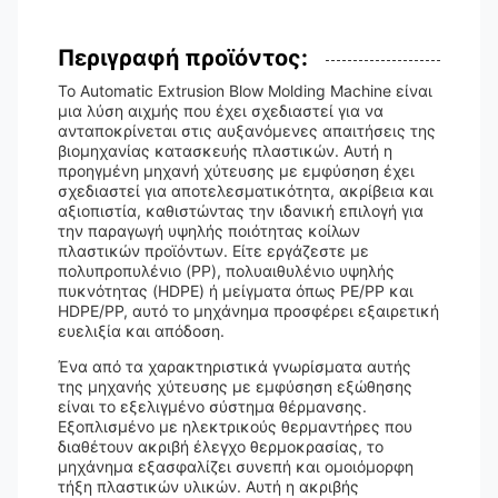
Περιγραφή προϊόντος:
Το Automatic Extrusion Blow Molding Machine είναι
μια λύση αιχμής που έχει σχεδιαστεί για να
ανταποκρίνεται στις αυξανόμενες απαιτήσεις της
βιομηχανίας κατασκευής πλαστικών. Αυτή η
προηγμένη μηχανή χύτευσης με εμφύσηση έχει
σχεδιαστεί για αποτελεσματικότητα, ακρίβεια και
αξιοπιστία, καθιστώντας την ιδανική επιλογή για
την παραγωγή υψηλής ποιότητας κοίλων
πλαστικών προϊόντων. Είτε εργάζεστε με
πολυπροπυλένιο (PP), πολυαιθυλένιο υψηλής
πυκνότητας (HDPE) ή μείγματα όπως PE/PP και
HDPE/PP, αυτό το μηχάνημα προσφέρει εξαιρετική
ευελιξία και απόδοση.
Ένα από τα χαρακτηριστικά γνωρίσματα αυτής
της μηχανής χύτευσης με εμφύσηση εξώθησης
είναι το εξελιγμένο σύστημα θέρμανσης.
Εξοπλισμένο με ηλεκτρικούς θερμαντήρες που
διαθέτουν ακριβή έλεγχο θερμοκρασίας, το
μηχάνημα εξασφαλίζει συνεπή και ομοιόμορφη
τήξη πλαστικών υλικών. Αυτή η ακριβής