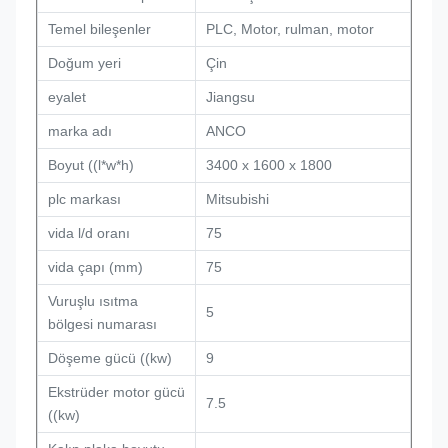
Temel bileşenler
PLC, Motor, rulman, motor
Doğum yeri
Çin
eyalet
Jiangsu
marka adı
ANCO
Boyut ((l*w*h)
3400 x 1600 x 1800
plc markası
Mitsubishi
vida l/d oranı
75
vida çapı (mm)
75
Vuruşlu ısıtma
5
bölgesi numarası
Döşeme gücü ((kw)
9
Ekstrüder motor gücü
7.5
((kw)