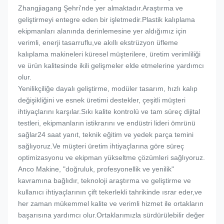
Zhangjiagang Şehri'nde yer almaktadır.Araştırma ve
geliştirmeyi entegre eden bir işletmedir.Plastik kalıplama
ekipmanları alanında derinlemesine yer aldığımız için
verimli, enerji tasarruflu,ve akıllı ekstrüzyon üfleme
kalıplama makineleri küresel müşterilere, üretim verimliliği
ve ürün kalitesinde ikili gelişmeler elde etmelerine yardımcı
olur.
Yenilikçiliğe dayalı geliştirme, modüler tasarım, hızlı kalıp
değişikliğini ve esnek üretimi destekler, çeşitli müşteri
ihtiyaçlarını karşılar.Sıkı kalite kontrolü ve tam süreç dijital
testleri, ekipmanların istikrarını ve endüstri lideri ömrünü
sağlar24 saat yanıt, teknik eğitim ve yedek parça temini
sağlıyoruz.Ve müşteri üretim ihtiyaçlarına göre süreç
optimizasyonu ve ekipman yükseltme çözümleri sağlıyoruz.
Anco Makine, "doğruluk, profesyonellik ve yenilik"
kavramına bağlıdır, teknoloji araştırma ve geliştirme ve
kullanıcı ihtiyaçlarının çift tekerlekli tahrikinde ısrar eder,ve
her zaman mükemmel kalite ve verimli hizmet ile ortakların
başarısına yardımcı olur.Ortaklarımızla sürdürülebilir değer