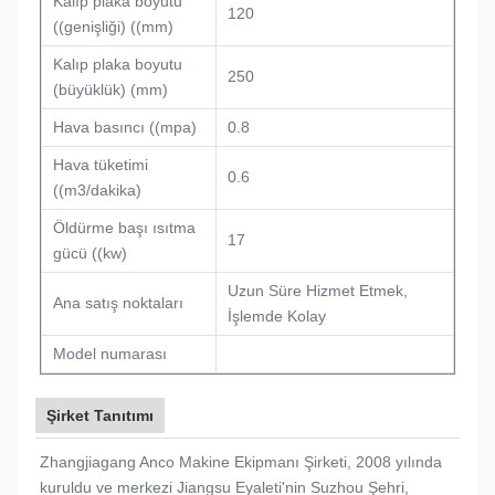
Kalıp plaka boyutu
120
((genişliği) ((mm)
Kalıp plaka boyutu
250
(büyüklük) (mm)
Hava basıncı ((mpa)
0.8
Hava tüketimi
0.6
((m3/dakika)
Öldürme başı ısıtma
17
gücü ((kw)
Uzun Süre Hizmet Etmek,
Ana satış noktaları
İşlemde Kolay
Model numarası
Şirket Tanıtımı
Zhangjiagang Anco Makine Ekipmanı Şirketi, 2008 yılında
kuruldu ve merkezi Jiangsu Eyaleti'nin Suzhou Şehri,