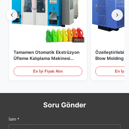
VIDEO
Tamamen Otomatik Ekstrüzyon
Özelleştirilebil
Üfleme Kalıplama Makinesi
Blow Molding M
HDPE Şişe Pe Üfleme Kalıplama
Ölçekli 60L Oto
Makinesi
Molding Ekipma
En İyi Fiyatı Alın
En İyi F
Soru Gönder
İsim *