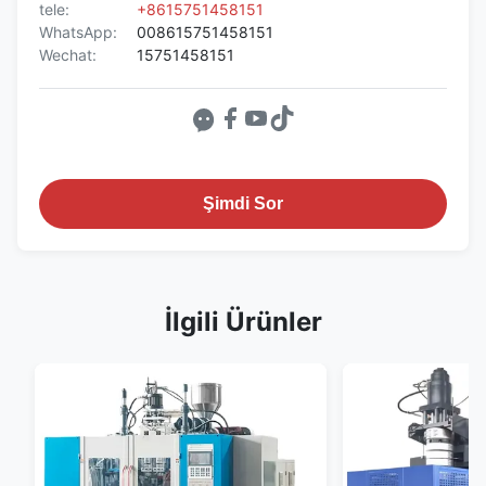
tele:
+8615751458151
WhatsApp:
008615751458151
Wechat:
15751458151
Şimdi Sor
İlgili Ürünler