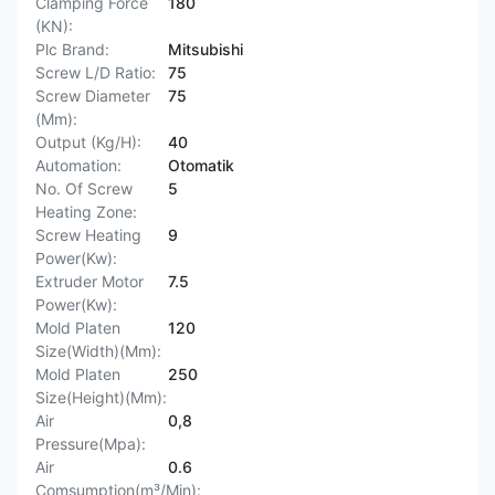
Clamping Force
180
(KN):
Plc Brand:
Mitsubishi
Screw L/D Ratio:
75
Screw Diameter
75
(Mm):
Output (Kg/H):
40
Automation:
Otomatik
No. Of Screw
5
Heating Zone:
Screw Heating
9
Power(Kw):
Extruder Motor
7.5
Power(Kw):
Mold Platen
120
Size(Width)(Mm):
Mold Platen
250
Size(Height)(Mm):
Air
0,8
Pressure(Mpa):
Air
0.6
Comsumption(m³/Min):