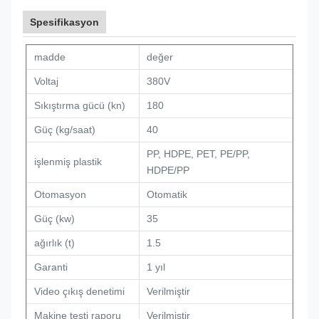
Spesifikasyon
madde
değer
Voltaj
380V
Sıkıştırma gücü (kn)
180
Güç (kg/saat)
40
PP, HDPE, PET, PE/PP,
işlenmiş plastik
HDPE/PP
Otomasyon
Otomatik
Güç (kw)
35
ağırlık (t)
1.5
Garanti
1 yıl
Video çıkış denetimi
Verilmiştir
Makine testi raporu
Verilmiştir