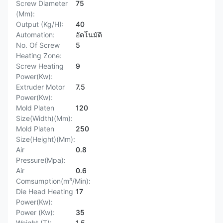
Screw Diameter
75
(Mm):
Output (Kg/H):
40
Automation:
อัตโนมัติ
No. Of Screw
5
Heating Zone:
Screw Heating
9
Power(Kw):
Extruder Motor
7.5
Power(Kw):
Mold Platen
120
Size(Width)(Mm):
Mold Platen
250
Size(Height)(Mm):
Air
0.8
Pressure(Mpa):
Air
0.6
Comsumption(m³/Min):
Die Head Heating
17
Power(Kw):
Power (Kw):
35
Weight (T):
1.5