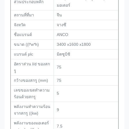
ส่วนประกอบหลัก
มอเตอร์
สถานที่ที่มา
จีน
จังหวัด
จางซึ
ชื่อแบรนด์
ANCO
ขนาด ((l*w*h)
3400 x1600 x1800
แบรนด์ plc
มิตซูบิชิ
อัตราส่วน l/d ของสก
75
รู
กว้างของสกรู (mm)
75
เลขของเขตทําความ
5
ร้อนด้วยสกรู
พลังงานทําความร้อน
9
จากสกรู ((kw)
พลังงานของมอเตอร์
7.5