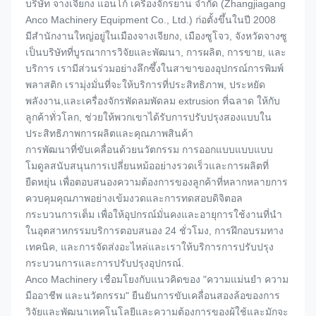
บริษัท จางเจียกง แอนโก้ เครื่องจักรยาน จํากัด (Zhangjiagang
Anco Machinery Equipment Co., Ltd.) ก่อตั้งขึ้นในปี 2008
มีสํานักงานใหญ่อยู่ในเมืองจางเจียกง, เมืองซูโจว, จังหวัดจางซู
เป็นบริษัทที่บูรณาการวิจัยและพัฒนา, การผลิต, การขาย, และ
บริการ เรามีส่วนร่วมอย่างลึกซึ้งในสาขาของอุปกรณ์การพิมพ์
พลาสติก เรามุ่งมั่นที่จะให้บริการที่ประสิทธิภาพ, ประหยัด
พลังงาน,และเครื่องจักรพัดลมพัดลม extrusion ที่ฉลาด ให้กับ
ลูกค้าทั่วโลก, ช่วยให้พวกเขาได้รับการปรับปรุงสองแบบใน
ประสิทธิภาพการผลิตและคุณภาพสินค้า
การพัฒนาที่ขับเคลื่อนด้วยนวัตกรรม การออกแบบแบบแบบ
โมดูลสนับสนุนการเปลี่ยนหม้ออย่างรวดเร็วและการผลิตที่
ยืดหยุ่น เพื่อตอบสนองความต้องการของลูกค้าที่หลากหลายการ
ควบคุมคุณภาพอย่างเข้มงวดและการทดสอบดิจิตอล
กระบวนการเต็ม เพื่อให้อุปกรณ์มั่นคงและอายุการใช้งานที่นํา
ในอุตสาหกรรมบริการตอบสนอง 24 ชั่วโมง, การฝึกอบรมทาง
เทคนิค, และการจัดส่งอะไหล่และเราให้บริการการปรับปรุง
กระบวนการและการปรับปรุงอุปกรณ์.
Anco Machinery เชื่อมโยงกับแนวคิดของ "ความแม่นยํา ความ
มืออาชีพ และนวัตกรรม" ยืนยันการขับเคลื่อนสองล้อของการ
วิจัยและพัฒนาเทคโนโลยีและความต้องการของผู้ใช้และมักจะ