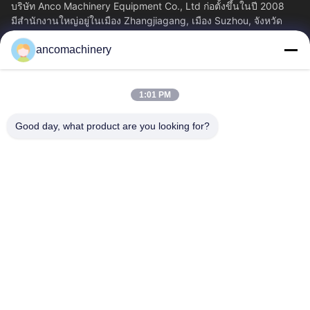
บริษัท Anco Machinery Equipment Co., Ltd ก่อตั้งขึ้นในปี 2008
มีสํานักงานใหญ่อยู่ในเมือง Zhangjiagang, เมือง Suzhou, จังหวัด
Jiangsu.
ancomachinery
ลิงก์ด่วน
บ้าน
ผลิตภัณฑ์
1:01 PM
วิดีโอ
เกี่ยวกับเรา
ทัวร์โรงงาน
ควบคุมคุณภาพ
Good day, what product are you looking for?
ติดต่อเรา
ขออ้าง
ข่าว
ติดต่อเรา
+86--15751458151
+86--15751458150
ancomachinery@gmail.com