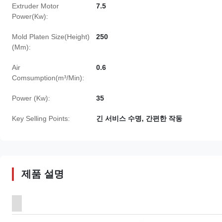
Extruder Motor
7.5
Power(Kw):
Mold Platen Size(Height)
250
(Mm):
Air
0.6
Comsumption(m³/Min):
Power (Kw):
35
Key Selling Points:
긴 서비스 수명, 간편한 작동
제품 설명