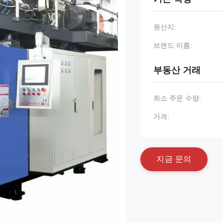
원산지:
브랜드 이름:
부동산 거래
최소 주문 수량:
가격:
지
금
문
의