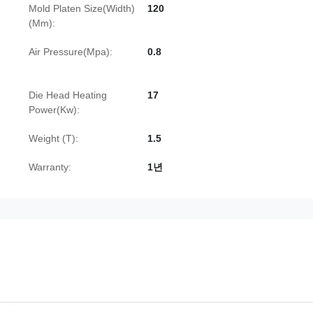
Mold Platen Size(Width)
120
(Mm):
Air Pressure(Mpa):
0.8
Die Head Heating
17
Power(Kw):
Weight (T):
1.5
Warranty:
1년