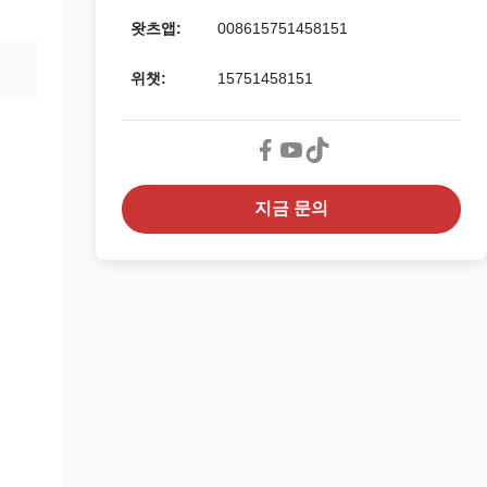
왓츠앱:
008615751458151
위챗:
15751458151
지금 문의