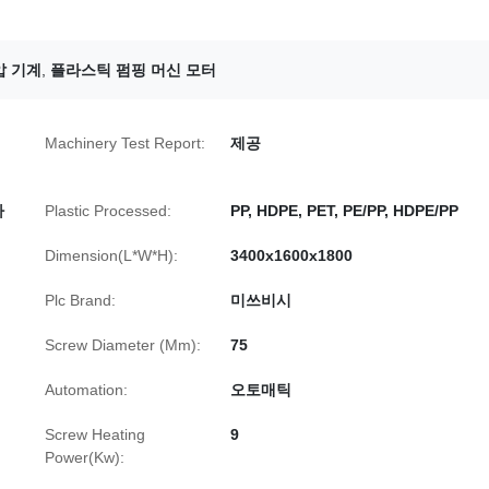
압 기계
,
플라스틱 펌핑 머신 모터
Machinery Test Report:
제공
다
Plastic Processed:
PP, HDPE, PET, PE/PP, HDPE/PP
Dimension(L*W*H):
3400x1600x1800
Plc Brand:
미쓰비시
Screw Diameter (Mm):
75
Automation:
오토매틱
Screw Heating
9
Power(Kw):