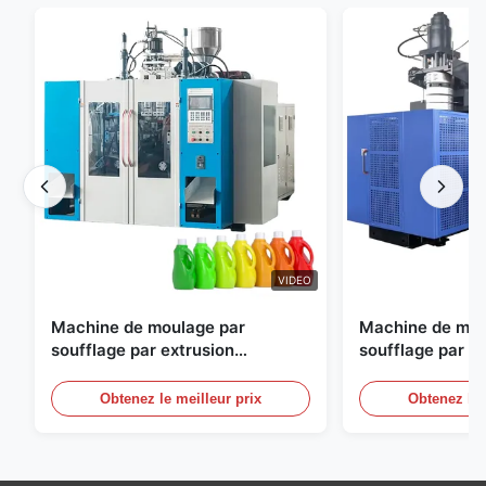
VIDEO
Machine de moulage par
Machine de mou
soufflage par extrusion
soufflage par e
entièrement automatique
personnalisable
moulage par sou
Obtenez le meilleur prix
Obtenez le 
automatique gr