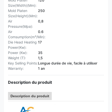
Mold Platen
120
Size(Width)(Mm):
Mold Platen
250
Size(Height)(Mm):
Air
0,8
Pressure(Mpa):
Air
0.6
Comsumption(m³/Min):
Die Head Heating
17
Power(Kw):
Power (Kw):
35
Weight (T):
1,5
Key Selling Points:
Longue durée de vie, facile à utiliser
Warranty:
1 an
Description du produit
Description du produit