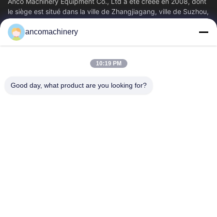
Anco Machinery Equipment Co., Ltd a été créée en 2008, dont
le siège est situé dans la ville de Zhangjiagang, ville de Suzhou,
province du Jiangsu.
ancomachinery
Liens Rapides
Aperçu
Produits
10:19 PM
Vidéos
A Propos De Nous
Visite D'usine
Contrôle De La Qualité
Good day, what product are you looking for?
Contact
Demande De Soumission
Nouvelles
Nous Contacter
+86--15751458151
+86--15751458150
ancomachinery@gmail.com