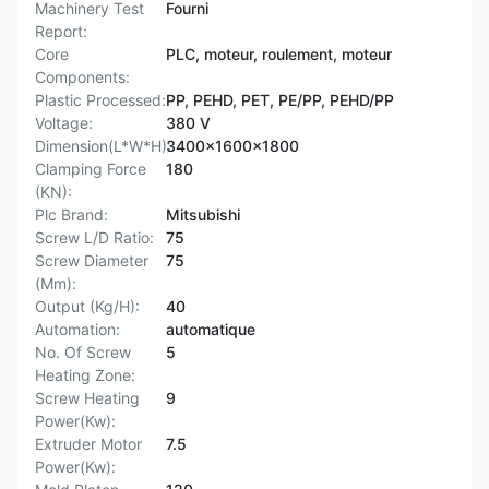
Machinery Test
Fourni
Report:
Core
PLC, moteur, roulement, moteur
Components:
Plastic Processed:
PP, PEHD, PET, PE/PP, PEHD/PP
Voltage:
380 V
Dimension(L*W*H):
3400x1600x1800
Clamping Force
180
(KN):
Plc Brand:
Mitsubishi
Screw L/D Ratio:
75
Screw Diameter
75
(Mm):
Output (Kg/H):
40
Automation:
automatique
No. Of Screw
5
Heating Zone:
Screw Heating
9
Power(Kw):
Extruder Motor
7.5
Power(Kw):