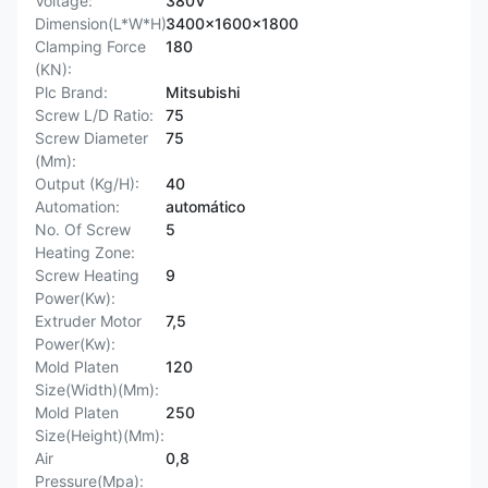
Voltage:
380V
Dimension(L*W*H):
3400x1600x1800
Clamping Force
180
(KN):
Plc Brand:
Mitsubishi
Screw L/D Ratio:
75
Screw Diameter
75
(Mm):
Output (Kg/H):
40
Automation:
automático
No. Of Screw
5
Heating Zone:
Screw Heating
9
Power(Kw):
Extruder Motor
7,5
Power(Kw):
Mold Platen
120
Size(Width)(Mm):
Mold Platen
250
Size(Height)(Mm):
Air
0,8
Pressure(Mpa):