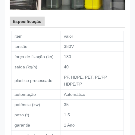
Especificação
item
valor
tensão
380V
força de fixação (kn)
180
saída (kg/h)
40
PP, HDPE, PET, PE/PP,
plástico processado
HDPE/PP
automação
Automático
potência (kw)
35
peso (t)
1.5
garantia
1 Ano