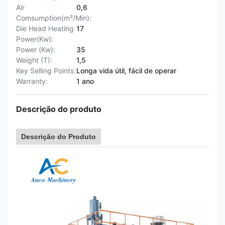
Air
0,6
Comsumption(m³/Min):
Die Head Heating
17
Power(Kw):
Power (Kw):
35
Weight (T):
1,5
Key Selling Points:
Longa vida útil, fácil de operar
Warranty:
1 ano
Descrição do produto
Descrição do Produto