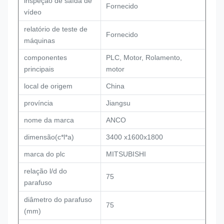
inspeção de saída de
Fornecido
vídeo
relatório de teste de
Fornecido
máquinas
componentes
PLC, Motor, Rolamento,
principais
motor
local de origem
China
província
Jiangsu
nome da marca
ANCO
dimensão(c*l*a)
3400 x1600x1800
marca do plc
MITSUBISHI
relação l/d do
75
parafuso
diâmetro do parafuso
75
(mm)