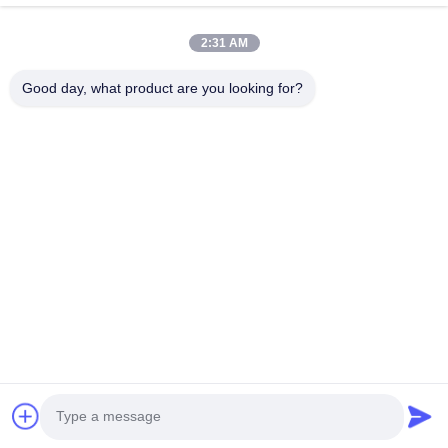
Casa
Produtos
2:31 AM
Vídeos
Quem Somos
Fábrica
Controle De Qualidade
Good day, what product are you looking for?
Fale Conosco
Pedir Um Orçamento
Notícias
Contacte-Nos
+86--15751458151
+86--15751458150
ancomachinery@gmail.com
Direitos autorais © 2026-2026 Zhangjiagang Anco Machinery Equipment
Co., Ltd.. Todos os direitos reservados.