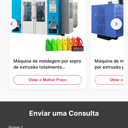
VIDEO
Máquina de moldagem por sopro
Máquina de mol
de extrusão totalmente
por extrusão pe
automática
grande escala, 
equipamento au
Obter o Melhor Preço
Obter o M
moldagem por s
Enviar uma Consulta
Nome *