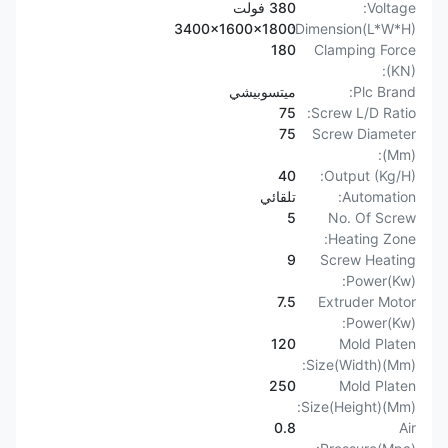
Voltage:
380 فولت
3400x1600x1800
Dimension(L*W*H):
180
Clamping Force
(KN):
Plc Brand:
ميتسوبيشي
75
Screw L/D Ratio:
75
Screw Diameter
(Mm):
40
Output (Kg/H):
Automation:
تلقائي
5
No. Of Screw
Heating Zone:
9
Screw Heating
Power(Kw):
7.5
Extruder Motor
Power(Kw):
120
Mold Platen
Size(Width)(Mm):
250
Mold Platen
Size(Height)(Mm):
0.8
Air