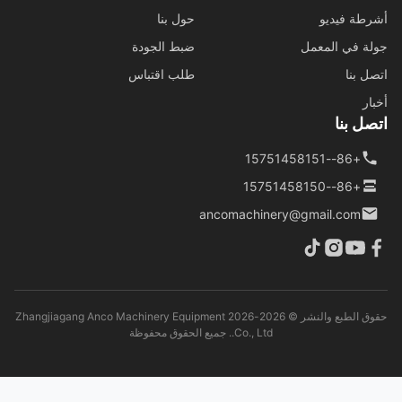
طة فيديو
حول بنا
ة في المعمل
ضبط الجودة
ل بنا
طلب اقتباس
ار
ل بنا
+86--15751458151
+86--15751458150
ancomachinery@gmail.com
حقوق الطبع والنشر © 2026-2026 Zhangjiagang Anco Machinery Equipment
Co., Ltd.. جميع الحقوق محفوظة