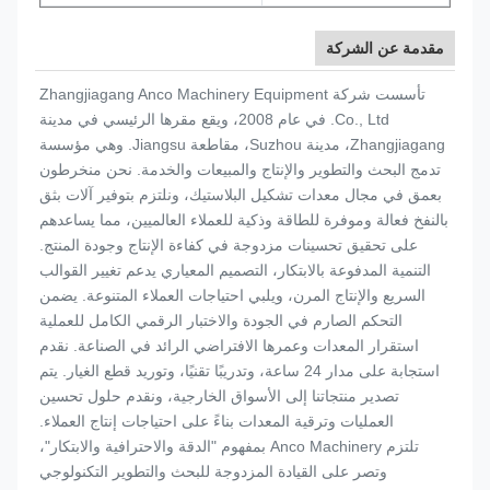
مقدمة عن الشركة
تأسست شركة Zhangjiagang Anco Machinery Equipment
Co., Ltd. في عام 2008، ويقع مقرها الرئيسي في مدينة
Zhangjiagang، مدينة Suzhou، مقاطعة Jiangsu. وهي مؤسسة
تدمج البحث والتطوير والإنتاج والمبيعات والخدمة. نحن منخرطون
بعمق في مجال معدات تشكيل البلاستيك، ونلتزم بتوفير آلات بثق
بالنفخ فعالة وموفرة للطاقة وذكية للعملاء العالميين، مما يساعدهم
على تحقيق تحسينات مزدوجة في كفاءة الإنتاج وجودة المنتج.
التنمية المدفوعة بالابتكار، التصميم المعياري يدعم تغيير القوالب
السريع والإنتاج المرن، ويلبي احتياجات العملاء المتنوعة. يضمن
التحكم الصارم في الجودة والاختبار الرقمي الكامل للعملية
استقرار المعدات وعمرها الافتراضي الرائد في الصناعة. نقدم
استجابة على مدار 24 ساعة، وتدريبًا تقنيًا، وتوريد قطع الغيار. يتم
تصدير منتجاتنا إلى الأسواق الخارجية، ونقدم حلول تحسين
العمليات وترقية المعدات بناءً على احتياجات إنتاج العملاء.
تلتزم Anco Machinery بمفهوم "الدقة والاحترافية والابتكار"،
وتصر على القيادة المزدوجة للبحث والتطوير التكنولوجي