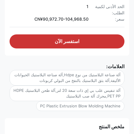
الحد الأدنى لكمية
1
الطلب:
سعر:
CN¥90,972.70-104,968.50
استفسر الآن
العلامات:
آلة صناعة البلاستيك من نوع Hdpe,آلة صناعة البلاستيك الحيوانات
الأليفة,آلة بثق البلاستيك بالنفخ من البولي كربونات
آلة تنفيس علب بي إي ذات سعة 20 لتر,آلة طحن البلاستيك HDPE
PET PP,محرك آلة صب البلاستيك
PC Plastic Extrusion Blow Molding Machine
ملخص المنتج