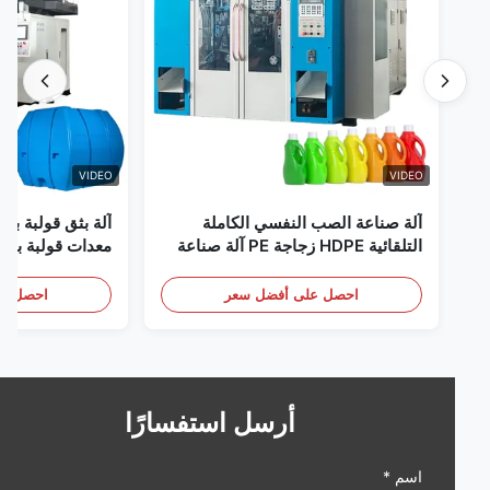
VIDEO
VIDEO
آلة صناعة الصب النفسي الكاملة
آلة بثق قولبة بالنفخ 
التلقائية HDPE زجاجة PE آلة صناعة
معدات قولبة بالنفخ أو
الصب النفسي
النطاق بسعة 60 لترًا
احصل على أفضل سعر
احصل على أف
أرسل استفسارًا
اسم *