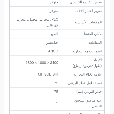
فحص الفيديو الخارجي
متوفر
تقرير اختبار الآلات
متوفر
PLC، محرك، محمل، محرك
المكونات الأساسية
كهربائي
مكان المنشأ
الصين
المقاطعة
جيانغسو
اسم العلامة التجارية
ANCO
الأبعاد
3400 × 1600 × 1800
(طول*عرض*ارتفاع)
علامة PLC التجارية
MITSUBISHI
نسبة طول/قطر البرغي
75
قطر البرغي (مم)
75
عدد مناطق تسخين
5
البرغي