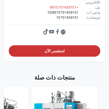
الإلكتروني:
تيل:
+8615751458151
واتس اب:
008615751458151
(ويتشات):
15751458151
استفسر الآن
منتجات ذات صلة