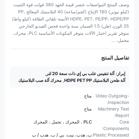
وصف المنتج المواصفات عنصر قيمة الجهد 380 فولت قوة التثبيت
(كيلو نيوتن) 180 الإنتاج (كجم/ساعة) 40 البلاستيك المعالج PP،
HDPE، PET، PE/PP، HDPE/PP الأتمتة تلقائي الطاقة (كيلو واط)
35 الوزن (طن) 1.5 الضمان سنة واحدة فحص الفيديو الخارجي
متوفر تقرير اختبار الآلات متوفر المكونات الأساسية PLC، محرك،
محمل، ...
تفاصيل المنتج
إبراز:
آلة تنفيس علب بي إي ذات سعة 20 لتر
,
آلة طحن البلاستيك HDPE PET PP
,
محرك آلة صب البلاستيك
Video Outgoing-
متاح
Inspection:
Machinery Test
متاح
Report:
Core
PLC ، المحرك ، تحمل ، المحرك
Components:
Plastic Processed:
ب، هدب، بيت، بي / ب، هدب / ب