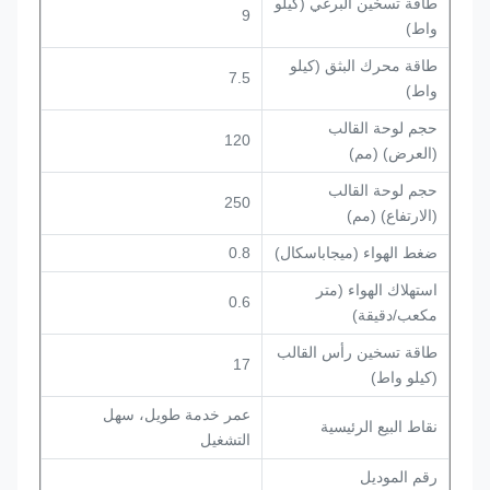
طاقة تسخين البرغي (كيلو
9
واط)
طاقة محرك البثق (كيلو
7.5
واط)
حجم لوحة القالب
120
(العرض) (مم)
حجم لوحة القالب
250
(الارتفاع) (مم)
ضغط الهواء (ميجاباسكال)
0.8
استهلاك الهواء (متر
0.6
مكعب/دقيقة)
طاقة تسخين رأس القالب
17
(كيلو واط)
عمر خدمة طويل، سهل
نقاط البيع الرئيسية
التشغيل
رقم الموديل