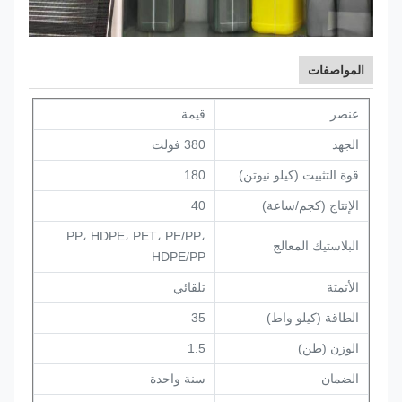
المواصفات
عنصر
قيمة
الجهد
380 فولت
قوة التثبيت (كيلو نيوتن)
180
الإنتاج (كجم/ساعة)
40
PP، HDPE، PET، PE/PP،
البلاستيك المعالج
HDPE/PP
الأتمتة
تلقائي
الطاقة (كيلو واط)
35
الوزن (طن)
1.5
الضمان
سنة واحدة