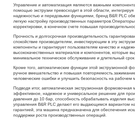
Управление и автоматизация являются важными компонента
помощью экструзии превосходит в этой области, интегриру
надежностью и передовыми функциями, бренд B&R PLC обес
легкую настройку производственных параметров.Операторы
корректировки, в конечном счете повышая производительно
Прочность и долгосрочная производительность гарантирован
спокойствие производителям, инвестирующим в эту экстру
компоненты и гарантирует пользователям качество и надеж
высококачественных материалов и компонентов, которые 
минимальное техническое обслуживание и длительный срок
Кроме того, автоматические функции этой экструзионной 
ручное вмешательство и повышая повторяемость.зажимани
человеческие ошибки и улучшить безопасность на рабочем 
Подводя итог, автоматическая экструзионная формовочная
эффективное, надежное и универсальное решение для прои
давления до 10 бар, способность обрабатывать изделия выс
управления B&R PLC делают его выдающимся вариантом на
гарантией, эта машина предназначена для обеспечения иск
поддержки роста производственных операций.