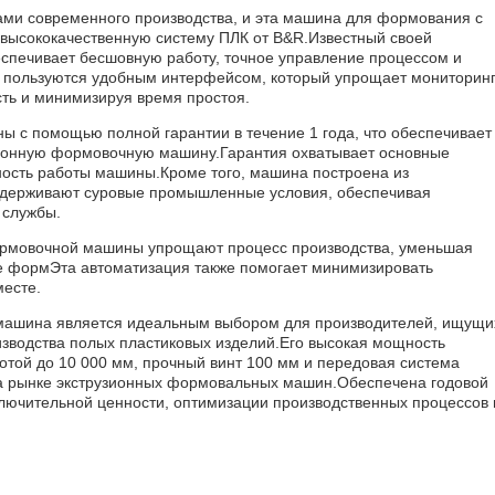
ми современного производства, и эта машина для формования с
я высококачественную систему ПЛК от B&R.Известный своей
печивает бесшовную работу, точное управление процессом и
 пользуются удобным интерфейсом, который упрощает мониторинг
сть и минимизируя время простоя.
ы с помощью полной гарантии в течение 1 года, что обеспечивает
зионную формовочную машину.Гарантия охватывает основные
ность работы машины.Кроме того, машина построена из
выдерживают суровые промышленные условия, обеспечивая
 службы.
формовочной машины упрощают процесс производства, уменьшая
е формЭта автоматизация также помогает минимизировать
месте.
 машина является идеальным выбором для производителей, ищущи
зводства полых пластиковых изделий.Его высокая мощность
отой до 10 000 мм, прочный винт 100 мм и передовая система
 рынке экструзионных формовальных машин.Обеспечена годовой
лючительной ценности, оптимизации производственных процессов 