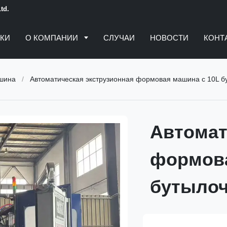
td.
КИ
О КОМПАНИИ
СЛУЧАИ
НОВОСТИ
КОНТ
ашина
/
Автоматическая экструзионная формовая машина с 10L б
Автомат
формова
бутыло