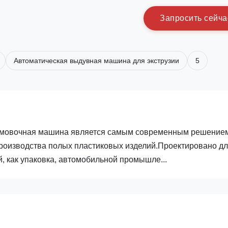
З
а
п
р
о
с
и
т
ь
с
е
й
ч
а
Автоматическая выдувная машина для экструзии
5
ормовочная машина является самым современным решение
роизводства полых пластиковых изделий.Проектировано д
, как упаковка, автомобильной промышле...