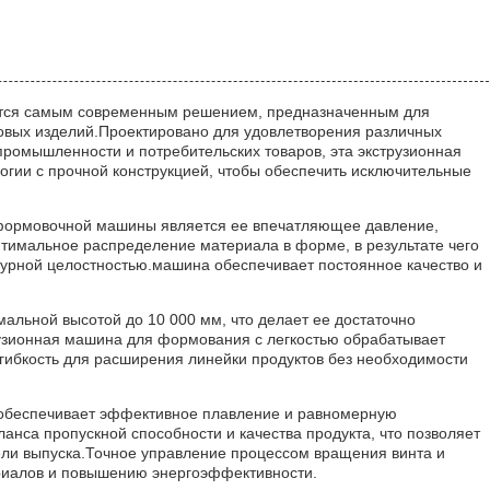
ется самым современным решением, предназначенным для
овых изделий.Проектировано для удовлетворения различных
 промышленности и потребительских товаров, эта экструзионная
гии с прочной конструкцией, чтобы обеспечить исключительные
 формовочной машины является ее впечатляющее давление,
тимальное распределение материала в форме, в результате чего
турной целостностью.машина обеспечивает постоянное качество и
льной высотой до 10 000 мм, что делает ее достаточно
рузионная машина для формования с легкостью обрабатывает
гибкость для расширения линейки продуктов без необходимости
 обеспечивает эффективное плавление и равномерную
нса пропускной способности и качества продукта, что позволяет
ели выпуска.Точное управление процессом вращения винта и
риалов и повышению энергоэффективности.