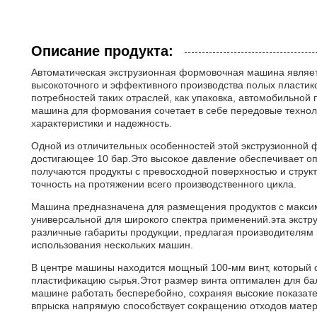
Описание продукта:
Автоматическая экструзионная формовочная машина явля
высокоточного и эффективного производства полых пластик
потребностей таких отраслей, как упаковка, автомобильной
машина для формования сочетает в себе передовые техноло
характеристики и надежность.
Одной из отличительных особенностей этой экструзионной
достигающее 10 бар.Это высокое давление обеспечивает оп
получаются продукты с превосходной поверхностью и струк
точность на протяжении всего производственного цикла.
Машина предназначена для размещения продуктов с максима
универсальной для широкого спектра применений.эта экст
различные габариты продукции, предлагая производителям 
использования нескольких машин.
В центре машины находится мощный 100-мм винт, который
пластификацию сырья.Этот размер винта оптимален для бала
машине работать бесперебойно, сохраняя высокие показат
впрыска напрямую способствует сокращению отходов мате