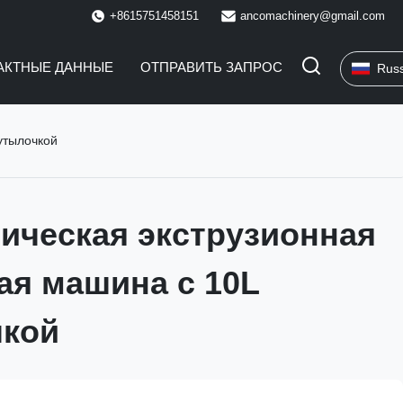
+8615751458151
ancomachinery@gmail.com
АКТНЫЕ ДАННЫЕ
ОТПРАВИТЬ ЗАПРОС
Rus
утылочкой
ическая экструзионная
я машина с 10L
чкой