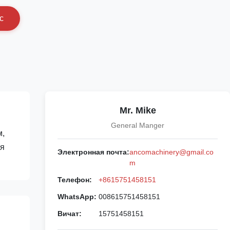
с
Mr. Mike
General Manger
м,
ля
Электронная почта:
ancomachinery@gmail.co
m
Телефон:
+8615751458151
WhatsApp:
008615751458151
Вичат:
15751458151