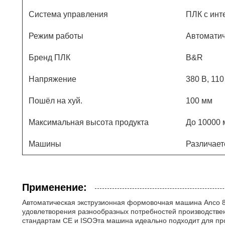
Система управления
ПЛК с инт
Режим работы
Автомати
Бренд ПЛК
B&R
Напряжение
380 В, 110
Пошёл на хуй.
100 мм
Максимальная высота продукта
До 10000 
Машины
Различает
Применение:
Автоматическая экструзионная формовочная машина Anco 
удовлетворения разнообразных потребностей производствен
стандартам CE и ISOЭта машина идеально подходит для про