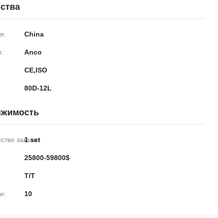
ства
я:
China
:
Anco
CE,ISO
80D-12L
ижимость
тво заказа:
1 set
25800-59800$
T/T
и:
10