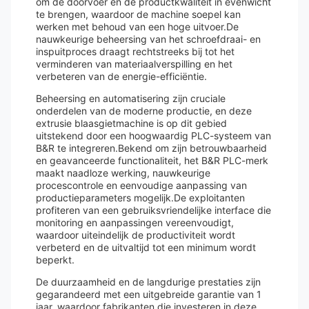
om de doorvoer en de productkwaliteit in evenwicht
te brengen, waardoor de machine soepel kan
werken met behoud van een hoge uitvoer.De
nauwkeurige beheersing van het schroefdraai- en
inspuitproces draagt rechtstreeks bij tot het
verminderen van materiaalverspilling en het
verbeteren van de energie-efficiëntie.
Beheersing en automatisering zijn cruciale
onderdelen van de moderne productie, en deze
extrusie blaasgietmachine is op dit gebied
uitstekend door een hoogwaardig PLC-systeem van
B&R te integreren.Bekend om zijn betrouwbaarheid
en geavanceerde functionaliteit, het B&R PLC-merk
maakt naadloze werking, nauwkeurige
procescontrole en eenvoudige aanpassing van
productieparameters mogelijk.De exploitanten
profiteren van een gebruiksvriendelijke interface die
monitoring en aanpassingen vereenvoudigt,
waardoor uiteindelijk de productiviteit wordt
verbeterd en de uitvaltijd tot een minimum wordt
beperkt.
De duurzaamheid en de langdurige prestaties zijn
gegarandeerd met een uitgebreide garantie van 1
jaar, waardoor fabrikanten die investeren in deze