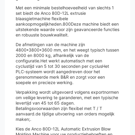
Met een minimale bestelhoeveelheid van slechts 1
set biedt de Anco 80D-12L extrusie
blaasgietmachine flexibele
aankoopmogelijkheden.800Deze machine biedt een
uitstekende waarde voor zijn geavanceerde functies
en robuuste bouwkwaliteit.
De afmetingen van de machine zijn
4800*3800*3600 mm, en het weegt typisch tussen
2000 en 8000 kg, afhankelijk van de
configuratie.Het werkt automatisch met een
cyclustijd van 5 tot 30 seconden per cyclusHet
PLC-systeem wordt aangedreven door het
gerenommeerde merk B&R en zorgt voor een
soepele en precieze werking.
Verpakking wordt uitgevoerd volgens exportnormen
om veilige levering te garanderen, met een typische
levertijd van 45 tot 65 dagen.
Betalingsvoorwaarden zijn flexibel met T / T
aanvaard.de tijdige uitvoering van orders mogelijk
maken;.
Kies de Anco 80D-12L Automatic Extrusion Blow
Molding Machine voor uw productiebehoeften en