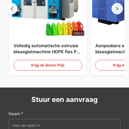
VIDEO
Volledig automatische extrusie
Aanpasbare ext
blaasgietmachine HDPE fles Pe
blaasgietmachi
blaasgietmachine
60L automatisc
blaasgietmachi
Krijg de Beste Prijs
Krijg de 
Stuur een aanvraag
Naam *