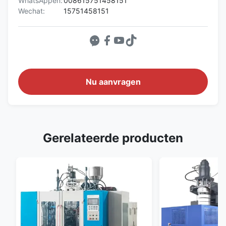
WhatsAppen:
008615751458151
Wechat:
15751458151
Nu aanvragen
Gerelateerde producten