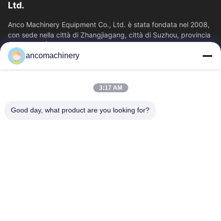
Ltd.
Anco Machinery Equipment Co., Ltd. è stata fondata nel 2008,
con sede nella città di Zhangjiagang, città di Suzhou, provincia
di Jiangsu. È...
ancomachinery
Link Veloci
Casa
Prodotti
3:17 AM
Video
Chi Siamo
Fatory Tour
Controllo Di Qualità
Good day, what product are you looking for?
Contattaci
Richiedere Un Preventivo
Notizie
Contattaci
+86--15751458151
+86--15751458150
ancomachinery@gmail.com