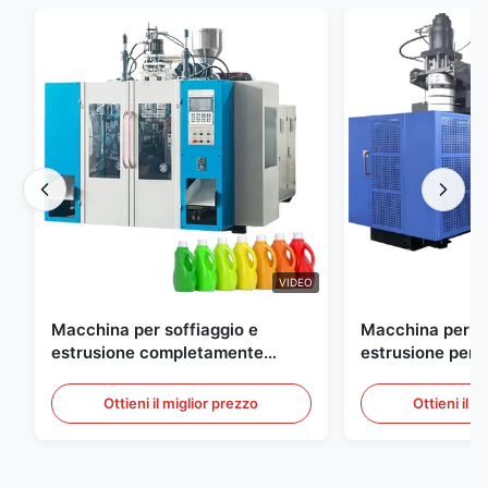
VIDEO
Macchina per soffiaggio e
Macchina per so
estrusione completamente
estrusione perso
automatica per bottiglie in HDPE
grande scala, 6
automatica per 
Ottieni il miglior prezzo
Ottieni il m