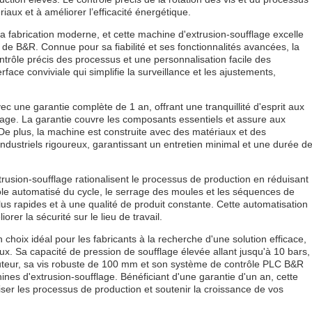
iaux et à améliorer l’efficacité énergétique.
la fabrication moderne, et cette machine d'extrusion-soufflage excelle
e B&R. Connue pour sa fiabilité et ses fonctionnalités avancées, la
ôle précis des processus et une personnalisation facile des
ace conviviale qui simplifie la surveillance et les ajustements,
ec une garantie complète de 1 an, offrant une tranquillité d'esprit aux
flage. La garantie couvre les composants essentiels et assure aux
. De plus, la machine est construite avec des matériaux et des
ndustriels rigoureux, garantissant un entretien minimal et une durée d
trusion-soufflage rationalisent le processus de production en réduisant
trôle automatisé du cycle, le serrage des moules et les séquences de
s rapides et à une qualité de produit constante. Cette automatisation
er la sécurité sur le lieu de travail.
hoix idéal pour les fabricants à la recherche d'une solution efficace,
eux. Sa capacité de pression de soufflage élevée allant jusqu'à 10 bars,
uteur, sa vis robuste de 100 mm et son système de contrôle PLC B&R
es d'extrusion-soufflage. Bénéficiant d'une garantie d'un an, cette
iser les processus de production et soutenir la croissance de vos