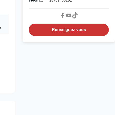
Wechat:
15751458151
s
Renseignez-vous