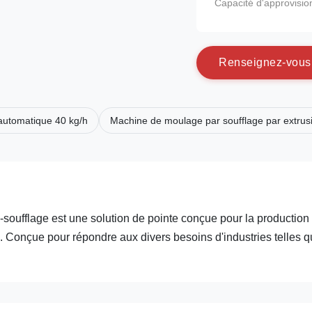
Capacité d'approvisi
R
e
n
s
e
i
g
n
e
z
-
v
o
u
s
automatique 40 kg/h
Machine de moulage par soufflage par extrus
-soufflage est une solution de pointe conçue pour la production
e. Conçue pour répondre aux divers besoins d'industries telles 