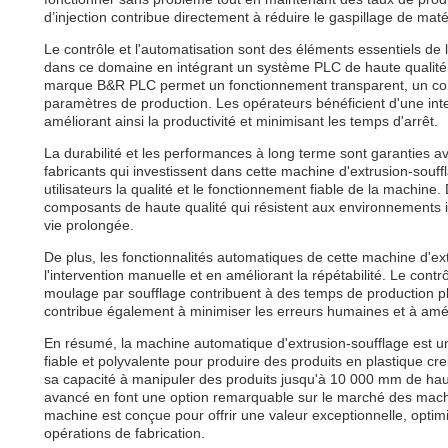
d’injection contribue directement à réduire le gaspillage de matér
Le contrôle et l'automatisation sont des éléments essentiels de 
dans ce domaine en intégrant un système PLC de haute qualité d
marque B&R PLC permet un fonctionnement transparent, un contr
paramètres de production. Les opérateurs bénéficient d'une interf
améliorant ainsi la productivité et minimisant les temps d'arrêt.
La durabilité et les performances à long terme sont garanties av
fabricants qui investissent dans cette machine d'extrusion-souf
utilisateurs la qualité et le fonctionnement fiable de la machine
composants de haute qualité qui résistent aux environnements i
vie prolongée.
De plus, les fonctionnalités automatiques de cette machine d'ex
l'intervention manuelle et en améliorant la répétabilité. Le con
moulage par soufflage contribuent à des temps de production plu
contribue également à minimiser les erreurs humaines et à amélior
En résumé, la machine automatique d'extrusion-soufflage est un c
fiable et polyvalente pour produire des produits en plastique cr
sa capacité à manipuler des produits jusqu'à 10 000 mm de ha
avancé en font une option remarquable sur le marché des machin
machine est conçue pour offrir une valeur exceptionnelle, optim
opérations de fabrication.