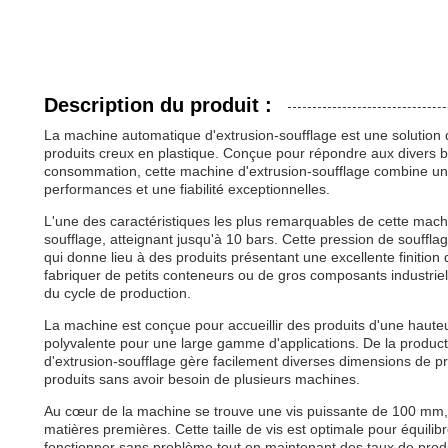
Description du produit :
La machine automatique d'extrusion-soufflage est une solution d
produits creux en plastique. Conçue pour répondre aux divers bes
consommation, cette machine d'extrusion-soufflage combine une 
performances et une fiabilité exceptionnelles.
L'une des caractéristiques les plus remarquables de cette mach
soufflage, atteignant jusqu'à 10 bars. Cette pression de souffla
qui donne lieu à des produits présentant une excellente finition d
fabriquer de petits conteneurs ou de gros composants industriels
du cycle de production.
La machine est conçue pour accueillir des produits d'une haute
polyvalente pour une large gamme d'applications. De la producti
d'extrusion-soufflage gère facilement diverses dimensions de prod
produits sans avoir besoin de plusieurs machines.
Au cœur de la machine se trouve une vis puissante de 100 mm, q
matières premières. Cette taille de vis est optimale pour équilibr
fonctionner sans problème tout en maintenant des taux de produc