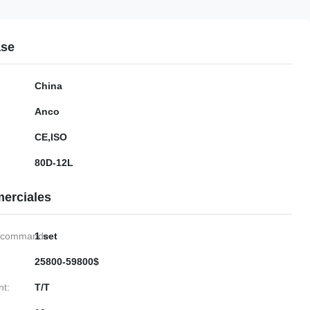
ase
China
Anco
CE,ISO
80D-12L
erciales
e commande:
1 set
25800-59800$
nt:
T/T