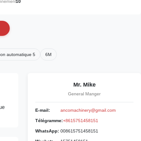
onnement:
10
ion automatique 5
6M
Mr. Mike
General Manger
que
E-mail:
ancomachinery@gmail.com
Télégramme:
+8615751458151
WhatsApp:
008615751458151