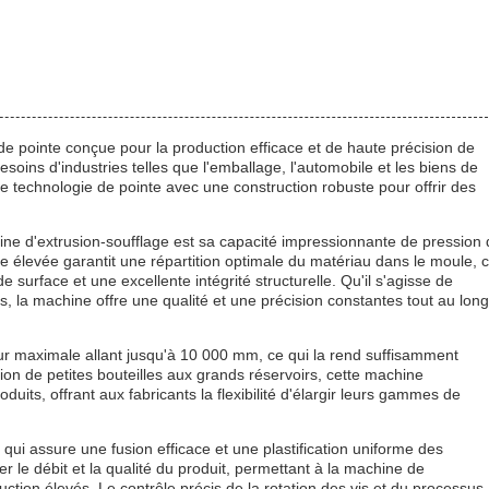
e pointe conçue pour la production efficace et de haute précision de
oins d'industries telles que l'emballage, l'automobile et les biens de
technologie de pointe avec une construction robuste pour offrir des
ine d'extrusion-soufflage est sa capacité impressionnante de pression
ge élevée garantit une répartition optimale du matériau dans le moule, 
e surface et une excellente intégrité structurelle. Qu'il s'agisse de
, la machine offre une qualité et une précision constantes tout au long
ur maximale allant jusqu'à 10 000 mm, ce qui la rend suffisamment
on de petites bouteilles aux grands réservoirs, cette machine
uits, offrant aux fabricants la flexibilité d'élargir leurs gammes de
ui assure une fusion efficace et une plastification uniforme des
er le débit et la qualité du produit, permettant à la machine de
tion élevés. Le contrôle précis de la rotation des vis et du processus