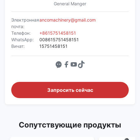
General Manger
Электронная
ancomachinery@gmail.com
почта:
Телефон:
+8615751458151
WhatsApp:
008615751458151
Вичат:
15751458151
Запросить сейчас
Сопутствующие продукты