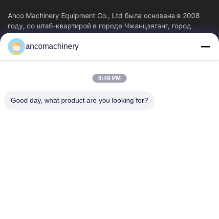
Anco Machinery Equipment Co., Ltd была основана в 2008
году, со штаб-квартирой в городе Чжанцзяганг, город
Сучжоу, провинция Цзянсу.
ancomachinery
Быстрые Ссылки
Главная Страница
Продукция
6:49 PM
Ролики
О Компании
Наша Фабрика
Контроль Качества
Good day, what product are you looking for?
Контактные Данные
Отправить Запрос
Новости
Свяжитесь С Нами
+86--15751458151
+86--15751458150
ancomachinery@gmail.com