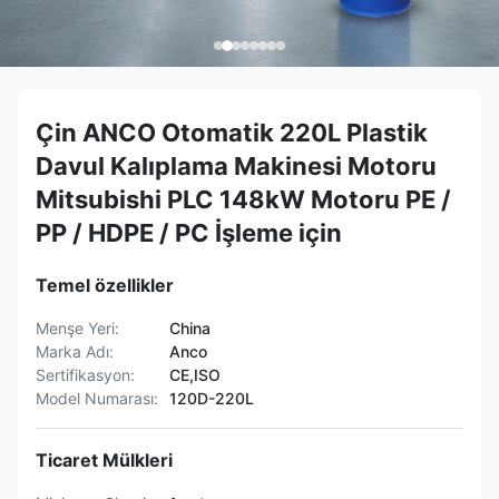
Çin ANCO Otomatik 220L Plastik
Davul Kalıplama Makinesi Motoru
Mitsubishi PLC 148kW Motoru PE /
PP / HDPE / PC İşleme için
Temel özellikler
Menşe Yeri:
China
Marka Adı:
Anco
Sertifikasyon:
CE,ISO
Model Numarası:
120D-220L
Ticaret Mülkleri