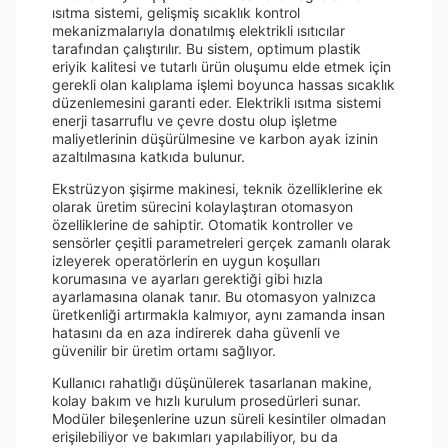
ısıtma sistemi, gelişmiş sıcaklık kontrol
mekanizmalarıyla donatılmış elektrikli ısıtıcılar
tarafından çalıştırılır. Bu sistem, optimum plastik
eriyik kalitesi ve tutarlı ürün oluşumu elde etmek için
gerekli olan kalıplama işlemi boyunca hassas sıcaklık
düzenlemesini garanti eder. Elektrikli ısıtma sistemi
enerji tasarruflu ve çevre dostu olup işletme
maliyetlerinin düşürülmesine ve karbon ayak izinin
azaltılmasına katkıda bulunur.
Ekstrüzyon şişirme makinesi, teknik özelliklerine ek
olarak üretim sürecini kolaylaştıran otomasyon
özelliklerine de sahiptir. Otomatik kontroller ve
sensörler çeşitli parametreleri gerçek zamanlı olarak
izleyerek operatörlerin en uygun koşulları
korumasına ve ayarları gerektiği gibi hızla
ayarlamasına olanak tanır. Bu otomasyon yalnızca
üretkenliği artırmakla kalmıyor, aynı zamanda insan
hatasını da en aza indirerek daha güvenli ve
güvenilir bir üretim ortamı sağlıyor.
Kullanıcı rahatlığı düşünülerek tasarlanan makine,
kolay bakım ve hızlı kurulum prosedürleri sunar.
Modüler bileşenlerine uzun süreli kesintiler olmadan
erişilebiliyor ve bakımları yapılabiliyor, bu da