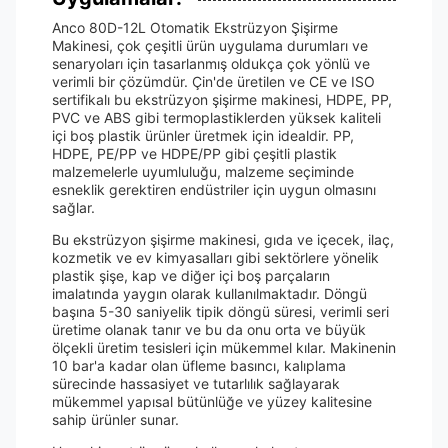
Anco 80D-12L Otomatik Ekstrüzyon Şişirme
Makinesi, çok çeşitli ürün uygulama durumları ve
senaryoları için tasarlanmış oldukça çok yönlü ve
verimli bir çözümdür. Çin'de üretilen ve CE ve ISO
sertifikalı bu ekstrüzyon şişirme makinesi, HDPE, PP,
PVC ve ABS gibi termoplastiklerden yüksek kaliteli
içi boş plastik ürünler üretmek için idealdir. PP,
HDPE, PE/PP ve HDPE/PP gibi çeşitli plastik
malzemelerle uyumluluğu, malzeme seçiminde
esneklik gerektiren endüstriler için uygun olmasını
sağlar.
Bu ekstrüzyon şişirme makinesi, gıda ve içecek, ilaç,
kozmetik ve ev kimyasalları gibi sektörlere yönelik
plastik şişe, kap ve diğer içi boş parçaların
imalatında yaygın olarak kullanılmaktadır. Döngü
başına 5-30 saniyelik tipik döngü süresi, verimli seri
üretime olanak tanır ve bu da onu orta ve büyük
ölçekli üretim tesisleri için mükemmel kılar. Makinenin
10 bar'a kadar olan üfleme basıncı, kalıplama
sürecinde hassasiyet ve tutarlılık sağlayarak
mükemmel yapısal bütünlüğe ve yüzey kalitesine
sahip ürünler sunar.