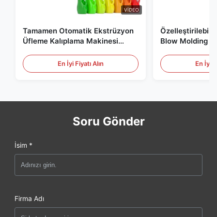
VIDEO
Tamamen Otomatik Ekstrüzyon
Özelleştirilebil
Üfleme Kalıplama Makinesi
Blow Molding M
HDPE Şişe Pe Üfleme Kalıplama
Ölçekli 60L Oto
Makinesi
Molding Ekipma
En İyi Fiyatı Alın
En İyi F
Soru Gönder
İsim *
Firma Adı