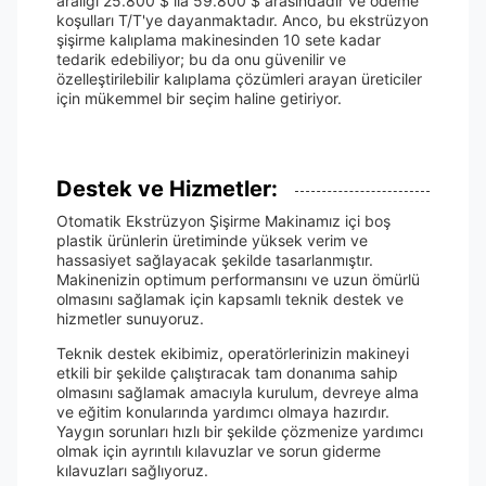
aralığı 25.800 $ ila 59.800 $ arasındadır ve ödeme
koşulları T/T'ye dayanmaktadır. Anco, bu ekstrüzyon
şişirme kalıplama makinesinden 10 sete kadar
tedarik edebiliyor; bu da onu güvenilir ve
özelleştirilebilir kalıplama çözümleri arayan üreticiler
için mükemmel bir seçim haline getiriyor.
Destek ve Hizmetler:
Otomatik Ekstrüzyon Şişirme Makinamız içi boş
plastik ürünlerin üretiminde yüksek verim ve
hassasiyet sağlayacak şekilde tasarlanmıştır.
Makinenizin optimum performansını ve uzun ömürlü
olmasını sağlamak için kapsamlı teknik destek ve
hizmetler sunuyoruz.
Teknik destek ekibimiz, operatörlerinizin makineyi
etkili bir şekilde çalıştıracak tam donanıma sahip
olmasını sağlamak amacıyla kurulum, devreye alma
ve eğitim konularında yardımcı olmaya hazırdır.
Yaygın sorunları hızlı bir şekilde çözmenize yardımcı
olmak için ayrıntılı kılavuzlar ve sorun giderme
kılavuzları sağlıyoruz.