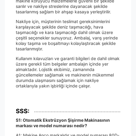
makine koruyucu malzemelerle güvenli bir şekilde
sarılır ve nakliye streslerine dayanacak şekilde
tasarlanmış sağlam bir ahşap kasaya yerleştirilir.
Nakliye için, müşterinin teslimat gereksinimlerini
karşılayacak şekilde deniz taşımacılığı, hava
taşımacılığı ve kara taşımacılığı dahil olmak üzere
çeşitli seçenekler sunuyoruz. Ambalaj, varış yerinde
kolay taşıma ve boşaltmayı kolaylaştıracak şekilde
tasarlanmıştır.
Kullanım kılavuzları ve garanti bilgileri de dahil olmak
üzere gerekli tüm belgeler ambalajın içinde yer
almaktadır. Lojistik ekibimiz, zamanında
güncellemeler sağlamak ve makinenin mükemmel
durumda ulaşmasını sağlamak için nakliye
ortaklarıyla yakın işbirliği içinde çalışır.
SSS:
S1: Otomatik Ekstrüzyon Şişirme Makinasının
markası ve model numarası nedir?
A1: Makine Anco markalıdır ve model numarası 80D-