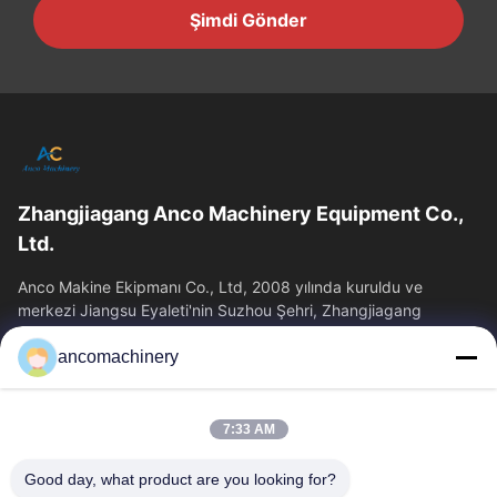
Şimdi Gönder
Zhangjiagang Anco Machinery Equipment Co.,
Ltd.
Anco Makine Ekipmanı Co., Ltd, 2008 yılında kuruldu ve
merkezi Jiangsu Eyaleti'nin Suzhou Şehri, Zhangjiagang
Şehri'nde yer almaktadır.
ancomachinery
Hızlı Bağlantılar
Ana Sayfa
Ürünler
7:33 AM
VİDEOLAR
Hakkımızda
Fabrika Turu
Kalite Kontrol
Good day, what product are you looking for?