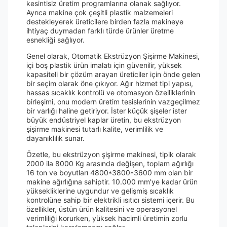
kesintisiz üretim programlarına olanak sağlıyor.
Ayrıca makine çok çeşitli plastik malzemeleri
destekleyerek üreticilere birden fazla makineye
ihtiyaç duymadan farklı türde ürünler üretme
esnekliği sağlıyor.
Genel olarak, Otomatik Ekstrüzyon Şişirme Makinesi,
içi boş plastik ürün imalatı için güvenilir, yüksek
kapasiteli bir çözüm arayan üreticiler için önde gelen
bir seçim olarak öne çıkıyor. Ağır hizmet tipi yapısı,
hassas sıcaklık kontrolü ve otomasyon özelliklerinin
birleşimi, onu modern üretim tesislerinin vazgeçilmez
bir varlığı haline getiriyor. İster küçük şişeler ister
büyük endüstriyel kaplar üretin, bu ekstrüzyon
şişirme makinesi tutarlı kalite, verimlilik ve
dayanıklılık sunar.
Özetle, bu ekstrüzyon şişirme makinesi, tipik olarak
2000 ila 8000 Kg arasında değişen, toplam ağırlığı
16 ton ve boyutları 4800*3800*3600 mm olan bir
makine ağırlığına sahiptir. 10.000 mm'ye kadar ürün
yüksekliklerine uygundur ve gelişmiş sıcaklık
kontrolüne sahip bir elektrikli ısıtıcı sistemi içerir. Bu
özellikler, üstün ürün kalitesini ve operasyonel
verimliliği korurken, yüksek hacimli üretimin zorlu