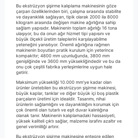
Bu ekstrüzyon şişirme kalıplama makinesinin göze
çarpan özelliklerinden biri, çalışma sırasında stabilite
ve dayanıklılık sağlayan, tipik olarak 2000 ila 8000
kilogram arasında değişen makine ağırlığına sahip
sağlam yapısıdır. Makinenin toplam ağırlığı 16 tona
ulaşıyor, bu da onun ağır hizmet tipi yapısını ve
büyük ölçekli üretim taleplerini karşılayabilme
yeteneğini yansıtıyor. Önemli ağırlığına rağmen
makinenin boyutları pratik kurulum için yeterince
kompakttır; 4800 mm uzunluğunda, 3800 mm
genişliğinde ve 3600 mm yüksekliğindedir ve bu da
onu çok çeşitli fabrika yerleşimlerine uygun hale
getirir.
Maksimum yüksekliği 10.000 mm'ye kadar olan
ürünler üretebilen bu ekstrüzyon şişirme makinesi,
büyük kaplar, tanklar ve diğer büyük içi boş plastik
parçaların üretimi için idealdir. Tasarımı, nihai
ürünlerin sağlamlığını ve dayanıklılığını korumak için
çok önemli olan tutarlı ve eşit duvar kalınlığına
olanak tanır. Makinenin kalıplamadaki hassasiyeti,
yüksek kaliteli çıktı sağlar, malzeme israfını azaltır ve
genel verimliliği artırır.
Bu ekstrüzyon şişirme makinesine entegre edilen