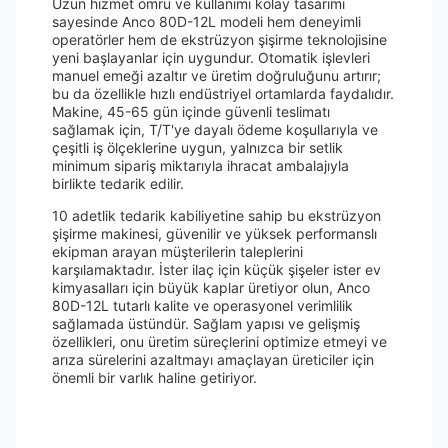
Uzun hizmet ömrü ve kullanımı kolay tasarımı
sayesinde Anco 80D-12L modeli hem deneyimli
operatörler hem de ekstrüzyon şişirme teknolojisine
yeni başlayanlar için uygundur. Otomatik işlevleri
manuel emeği azaltır ve üretim doğruluğunu artırır;
bu da özellikle hızlı endüstriyel ortamlarda faydalıdır.
Makine, 45-65 gün içinde güvenli teslimatı
sağlamak için, T/T'ye dayalı ödeme koşullarıyla ve
çeşitli iş ölçeklerine uygun, yalnızca bir setlik
minimum sipariş miktarıyla ihracat ambalajıyla
birlikte tedarik edilir.
10 adetlik tedarik kabiliyetine sahip bu ekstrüzyon
şişirme makinesi, güvenilir ve yüksek performanslı
ekipman arayan müşterilerin taleplerini
karşılamaktadır. İster ilaç için küçük şişeler ister ev
kimyasalları için büyük kaplar üretiyor olun, Anco
80D-12L tutarlı kalite ve operasyonel verimlilik
sağlamada üstündür. Sağlam yapısı ve gelişmiş
özellikleri, onu üretim süreçlerini optimize etmeyi ve
arıza sürelerini azaltmayı amaçlayan üreticiler için
önemli bir varlık haline getiriyor.