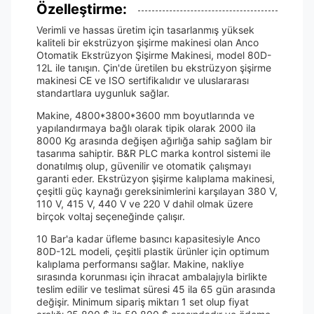
Özelleştirme:
Verimli ve hassas üretim için tasarlanmış yüksek
kaliteli bir ekstrüzyon şişirme makinesi olan Anco
Otomatik Ekstrüzyon Şişirme Makinesi, model 80D-
12L ile tanışın. Çin'de üretilen bu ekstrüzyon şişirme
makinesi CE ve ISO sertifikalıdır ve uluslararası
standartlara uygunluk sağlar.
Makine, 4800*3800*3600 mm boyutlarında ve
yapılandırmaya bağlı olarak tipik olarak 2000 ila
8000 Kg arasında değişen ağırlığa sahip sağlam bir
tasarıma sahiptir. B&R PLC marka kontrol sistemi ile
donatılmış olup, güvenilir ve otomatik çalışmayı
garanti eder. Ekstrüzyon şişirme kalıplama makinesi,
çeşitli güç kaynağı gereksinimlerini karşılayan 380 V,
110 V, 415 V, 440 V ve 220 V dahil olmak üzere
birçok voltaj seçeneğinde çalışır.
10 Bar'a kadar üfleme basıncı kapasitesiyle Anco
80D-12L modeli, çeşitli plastik ürünler için optimum
kalıplama performansı sağlar. Makine, nakliye
sırasında korunması için ihracat ambalajıyla birlikte
teslim edilir ve teslimat süresi 45 ila 65 gün arasında
değişir. Minimum sipariş miktarı 1 set olup fiyat