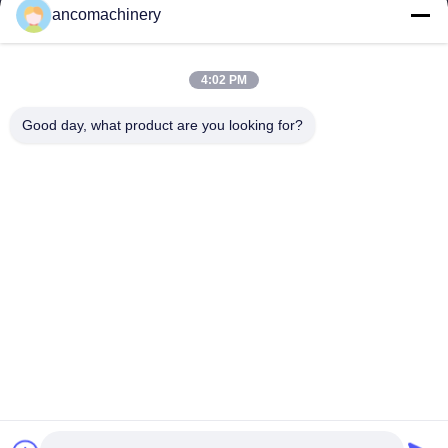
ancomachinery
Schnelllinks
Startseite
Produkte
4:02 PM
Videos
Über Uns
Fabrik Tour
Qualitätskontrolle
Good day, what product are you looking for?
Kontakt
Referenzen
Nachrichten
Kontakt
+86--15751458151
+86--15751458150
ancomachinery@gmail.com
Urheberrecht © 2026-2026 Zhangjiagang Anco Machinery Equipment
Co., Ltd.. Alle Rechte vorbehalten.