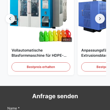
VIDEO
Vollautomatische
Anpassungsfäh
Blasformmaschine für HDPE-
Extrusionsblas
Flaschen, Blasformmaschine für
Großskala 60L 
PE-Flaschen
Blasformgeräte
Bestpreis erhalten
Bestprei
Anfrage senden
Name *