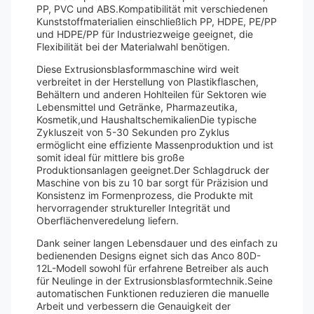
PP, PVC und ABS.Kompatibilität mit verschiedenen
Kunststoffmaterialien einschließlich PP, HDPE, PE/PP
und HDPE/PP für Industriezweige geeignet, die
Flexibilität bei der Materialwahl benötigen.
Diese Extrusionsblasformmaschine wird weit
verbreitet in der Herstellung von Plastikflaschen,
Behältern und anderen Hohlteilen für Sektoren wie
Lebensmittel und Getränke, Pharmazeutika,
Kosmetik,und HaushaltschemikalienDie typische
Zykluszeit von 5-30 Sekunden pro Zyklus
ermöglicht eine effiziente Massenproduktion und ist
somit ideal für mittlere bis große
Produktionsanlagen geeignet.Der Schlagdruck der
Maschine von bis zu 10 bar sorgt für Präzision und
Konsistenz im Formenprozess, die Produkte mit
hervorragender struktureller Integrität und
Oberflächenveredelung liefern.
Dank seiner langen Lebensdauer und des einfach zu
bedienenden Designs eignet sich das Anco 80D-
12L-Modell sowohl für erfahrene Betreiber als auch
für Neulinge in der Extrusionsblasformtechnik.Seine
automatischen Funktionen reduzieren die manuelle
Arbeit und verbessern die Genauigkeit der