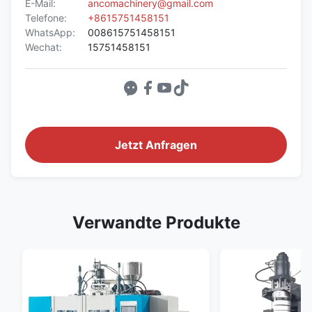
E-Mail:
ancomachinery@gmail.com
Telefone:
+8615751458151
WhatsApp:
008615751458151
Wechat:
15751458151
Jetzt Anfragen
Verwandte Produkte