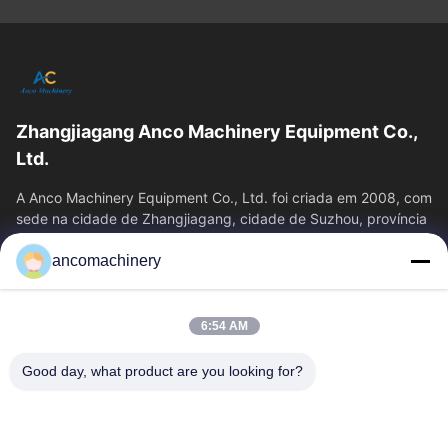
Zhangjiagang Anco Machinery Equipment Co.,
Ltd.
A Anco Machinery Equipment Co., Ltd. foi criada em 2008, com
sede na cidade de Zhangjiagang, cidade de Suzhou, província
de Jiangsu.
ancomachinery
Links Rápidos
Casa
Produtos
6:54 AM
Vídeos
Quem Somos
Fábrica
Controle De Qualidade
Good day, what product are you looking for?
Fale Conosco
Pedir Um Orçamento
Notícias