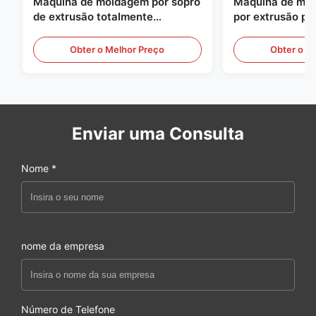
Máquina de moldagem por sopro
Máquina de mol
de extrusão totalmente
por extrusão pe
automática
grande escala, 
equipamento au
Obter o Melhor Preço
Obter o M
moldagem por s
Enviar uma Consulta
Nome *
nome da empresa
Número de Telefone