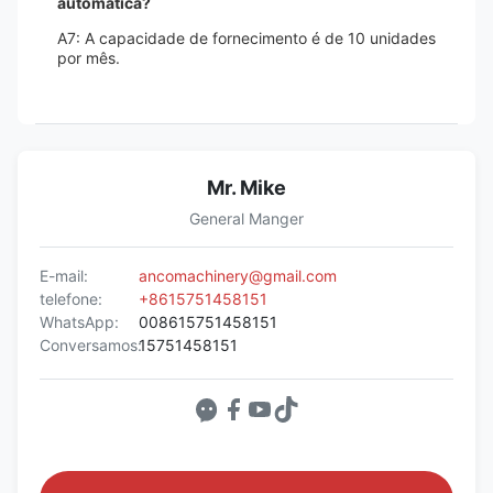
automática?
A7: A capacidade de fornecimento é de 10 unidades
por mês.
Mr. Mike
General Manger
E-mail:
ancomachinery@gmail.com
telefone:
+8615751458151
WhatsApp:
008615751458151
Conversamos:
15751458151