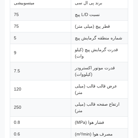
برند پی ال ​​سی
میتسوبیشی
نسبت L/D پیچ
75
قطر پیچ (میلی متر)
75
شماره منطقه گرمایش پیچ
5
قدرت گرمایش پیچ (کیلو
9
وات)
قدرت موتور اکسترودر
7.5
(کیلووات)
عرض قالب قالب (میلی
120
متر)
ارتفاع صفحه قالب (میلی
250
متر)
فشار هوا (MPa)
0.8
مصرف هوا (m³/min)
0.6