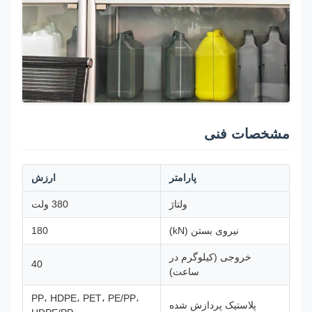
مشخصات فنی
پارامتر
ارزش
ولتاژ
380 ولت
نیروی بستن (kN)
180
خروجی (کیلوگرم در
40
ساعت)
PP، HDPE، PET، PE/PP،
پلاستیک پردازش شده