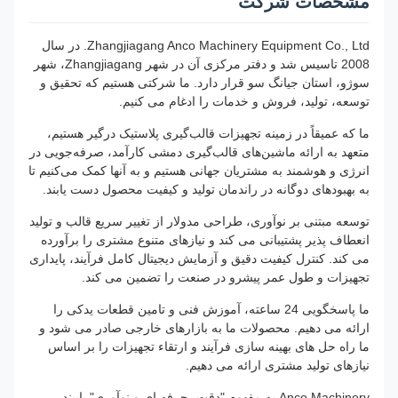
مشخصات شرکت
Zhangjiagang Anco Machinery Equipment Co., Ltd. در سال
2008 تاسیس شد و دفتر مرکزی آن در شهر Zhangjiagang، شهر
سوژو، استان جیانگ سو قرار دارد. ما شرکتی هستیم که تحقیق و
توسعه، تولید، فروش و خدمات را ادغام می کنیم.
ما که عمیقاً در زمینه تجهیزات قالب‌گیری پلاستیک درگیر هستیم،
متعهد به ارائه ماشین‌های قالب‌گیری دمشی کارآمد، صرفه‌جویی در
انرژی و هوشمند به مشتریان جهانی هستیم و به آنها کمک می‌کنیم تا
به بهبودهای دوگانه در راندمان تولید و کیفیت محصول دست یابند.
توسعه مبتنی بر نوآوری، طراحی مدولار از تغییر سریع قالب و تولید
انعطاف پذیر پشتیبانی می کند و نیازهای متنوع مشتری را برآورده
می کند. کنترل کیفیت دقیق و آزمایش دیجیتال کامل فرآیند، پایداری
تجهیزات و طول عمر پیشرو در صنعت را تضمین می کند.
ما پاسخگویی 24 ساعته، آموزش فنی و تامین قطعات یدکی را
ارائه می دهیم. محصولات ما به بازارهای خارجی صادر می شود و
ما راه حل های بهینه سازی فرآیند و ارتقاء تجهیزات را بر اساس
نیازهای تولید مشتری ارائه می دهیم.
Anco Machinery به مفهوم "دقت، حرفه ای و نوآوری" پایبند