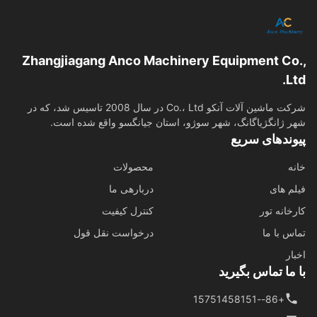
Zhangjiagang Anco Machinery Equipment Co
L
شرکت ماشین آلات آنکو Co.، Ltd در سال 2008 تاسیس شد، که در
 ژانگژیاگانگ، شهر سوژو، استان جیانگسو واقع شده است.
وندهای سریع
ه
محصولات
م های
دربارهی ما
خانه تور
کنترل کیفیت
س با ما
درخواست نقل قول
ار
ما تماس بگیرید
+86--15751458151