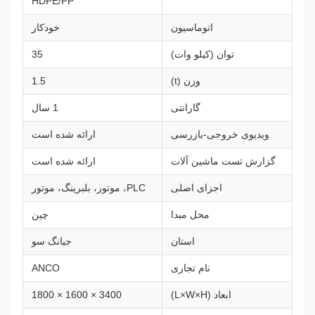
HDPE/PP
اتوماسیون
خودکار
توان (کیلو وات)
35
وزن (t)
1.5
گارانتی
1 سال
ویدیوی خروجی-بازرسی
ارائه شده است
گزارش تست ماشین آلات
ارائه شده است
اجزای اصلی
PLC، موتور، بلبرینگ، موتور
محل مبدا
چین
استان
جیانگ سو
نام تجاری
ANCO
ابعاد (L×W×H)
3400 × 1600 × 1800