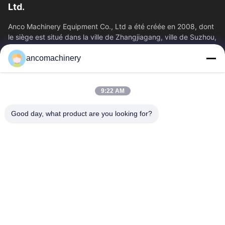
Ltd.
Anco Machinery Equipment Co., Ltd a été créée en 2008, dont
le siège est situé dans la ville de Zhangjiagang, ville de Suzhou,
province du Jiangsu.
ancomachinery
Liens Rapides
Aperçu
Produits
9:22 AM
Vidéos
A Propos De Nous
Visite D'usine
Contrôle De La Qualité
Good day, what product are you looking for?
Contact
Demande De Soumission
Nouvelles
Nous Contacter
+86--15751458151
+86--15751458150
ancomachinery@gmail.com