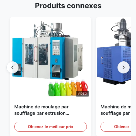
Produits connexes
VIDEO
Machine de moulage par
Machine de mou
soufflage par extrusion
soufflage par e
entièrement automatique
personnalisable
moulage par sou
Obtenez le meilleur prix
Obtenez le 
automatique gr