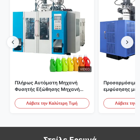
VIDEO
Πλήρως Αυτόματη Μηχανή
Προσαρμόσιμη 
Φυσητής Εξώθησης Μηχανή
εμφύσησης με 
Πλαστικής Φιάλης HDPE
μεγάλης κλίμα
Αυτόματος εξο
Λάβετε την Καλύτερη Τιμή
Λάβετε την 
εμφύσησης
Στείλε Ερευνά