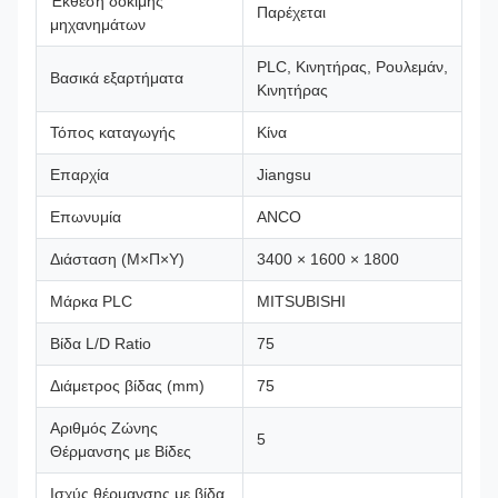
Έκθεση δοκιμής
Παρέχεται
μηχανημάτων
PLC, Κινητήρας, Ρουλεμάν,
Βασικά εξαρτήματα
Κινητήρας
Τόπος καταγωγής
Κίνα
Επαρχία
Jiangsu
Επωνυμία
ANCO
Διάσταση (Μ×Π×Υ)
3400 × 1600 × 1800
Μάρκα PLC
MITSUBISHI
Βίδα L/D Ratio
75
Διάμετρος βίδας (mm)
75
Αριθμός Ζώνης
5
Θέρμανσης με Βίδες
Ισχύς θέρμανσης με βίδα