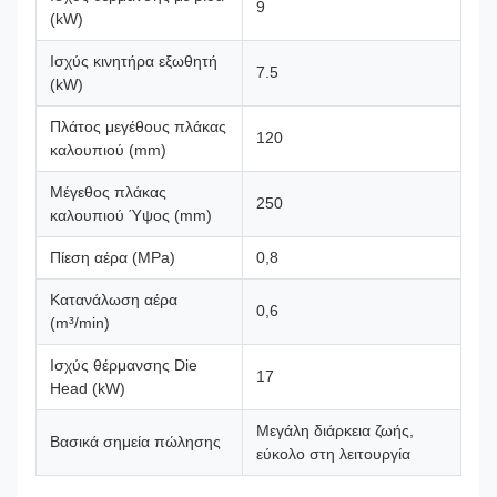
9
(kW)
Ισχύς κινητήρα εξωθητή
7.5
(kW)
Πλάτος μεγέθους πλάκας
120
καλουπιού (mm)
Μέγεθος πλάκας
250
καλουπιού Ύψος (mm)
Πίεση αέρα (MPa)
0,8
Κατανάλωση αέρα
0,6
(m³/min)
Ισχύς θέρμανσης Die
17
Head (kW)
Μεγάλη διάρκεια ζωής,
Βασικά σημεία πώλησης
εύκολο στη λειτουργία