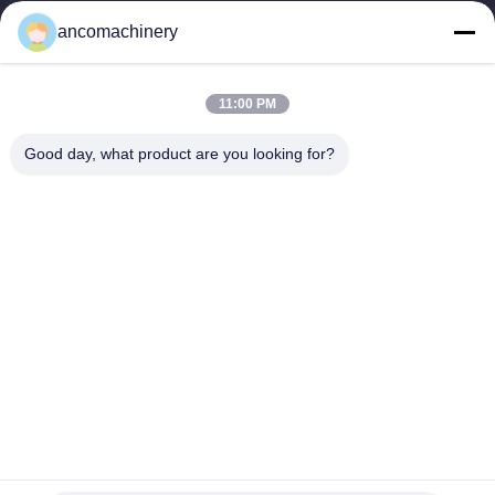
Jiangsu.
ancomachinery
Γρήγοροι Σύνδεσμοι
Αρχική Σελίδα
Προϊόντα
11:00 PM
Βίντεο
Σχετικά Με Εμάς
Γύρος Εργοστασίων
Ποιοτικός Έλεγχος
Good day, what product are you looking for?
Επαφή
Ζητήστε Ένα Απόσπασμα
Νέα
Επικοινωνήστε Μαζί Μας
+86--15751458151
+86--15751458150
ancomachinery@gmail.com
Δικαιώματα πνευματικής ιδιοκτησίας © 2026-2026 Zhangjiagang Anco