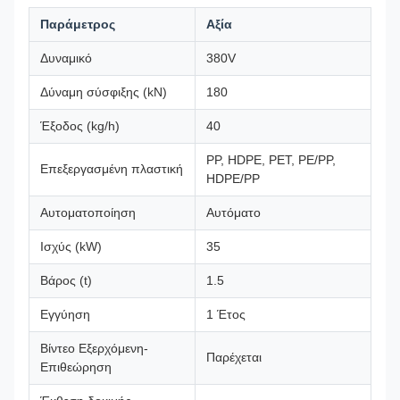
Παράμετρος
Αξία
Δυναμικό
380V
Δύναμη σύσφιξης (kN)
180
Έξοδος (kg/h)
40
PP, HDPE, PET, PE/PP,
Επεξεργασμένη πλαστική
HDPE/PP
Αυτοματοποίηση
Αυτόματο
Ισχύς (kW)
35
Βάρος (t)
1.5
Εγγύηση
1 Έτος
Βίντεο Εξερχόμενη-
Παρέχεται
Επιθεώρηση