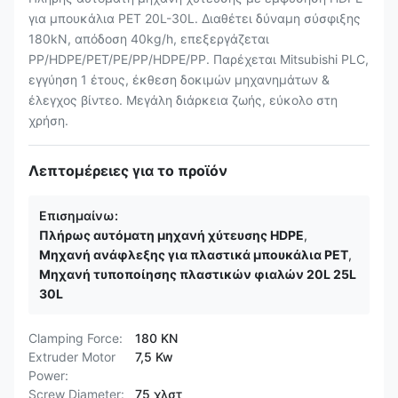
για μπουκάλια PET 20L-30L. Διαθέτει δύναμη σύσφιξης
180kN, απόδοση 40kg/h, επεξεργάζεται
PP/HDPE/PET/PE/PP/HDPE/PP. Παρέχεται Mitsubishi PLC,
εγγύηση 1 έτους, έκθεση δοκιμών μηχανημάτων &
έλεγχος βίντεο. Μεγάλη διάρκεια ζωής, εύκολο στη
χρήση.
Λεπτομέρειες για το προϊόν
Επισημαίνω:
Πλήρως αυτόματη μηχανή χύτευσης HDPE
,
Μηχανή ανάφλεξης για πλαστικά μπουκάλια PET
,
Μηχανή τυποποίησης πλαστικών φιαλών 20L 25L
30L
Clamping Force:
180 KN
Extruder Motor
7,5 Kw
Power:
Screw Diameter:
75 χλστ