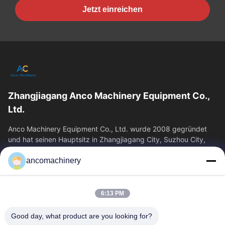
Jetzt einreichen
Zhangjiagang Anco Machinery Equipment Co.,
Ltd.
Anco Machinery Equipment Co., Ltd. wurde 2008 gegründet
und hat seinen Hauptsitz in Zhangjiagang City, Suzhou City,
Provinz Jiangsu. Es ist ein...
ancomachinery
Schnelllinks
Startseite
Produkte
6:13 PM
Videos
Über Uns
Fabrik Tour
Qualitätskontrolle
Good day, what product are you looking for?