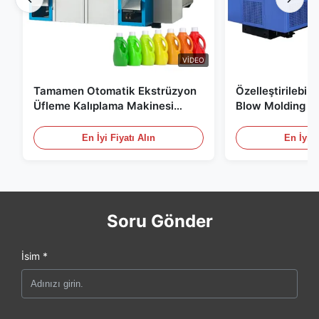
VIDEO
Tamamen Otomatik Ekstrüzyon
Özelleştirilebil
Üfleme Kalıplama Makinesi
Blow Molding M
HDPE Şişe Pe Üfleme Kalıplama
Ölçekli 60L Oto
Makinesi
Molding Ekipma
En İyi Fiyatı Alın
En İyi F
Soru Gönder
İsim *