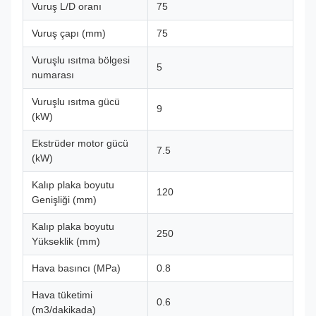
Vuruş L/D oranı
75
Vuruş çapı (mm)
75
Vuruşlu ısıtma bölgesi
5
numarası
Vuruşlu ısıtma gücü
9
(kW)
Ekstrüder motor gücü
7.5
(kW)
Kalıp plaka boyutu
120
Genişliği (mm)
Kalıp plaka boyutu
250
Yükseklik (mm)
Hava basıncı (MPa)
0.8
Hava tüketimi
0.6
(m3/dakikada)