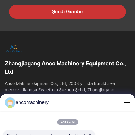
Şimdi Gönder
Zhangjiagang Anco Machinery Equipment Co.,
Ltd.
Anco Makine Ekipmanı Co., Ltd, 2008 yılında kuruldu ve
merkezi Jiangsu Eyaleti'nin Suzhou Şehri, Zhangjiagang
Şehri'nde yer almaktadır.
ancomachinery
Hızlı Bağlantılar
Ana Sayfa
Ürünler
4:03 AM
VİDEOLAR
Hakkımızda
Fabrika Turu
Kalite Kontrol