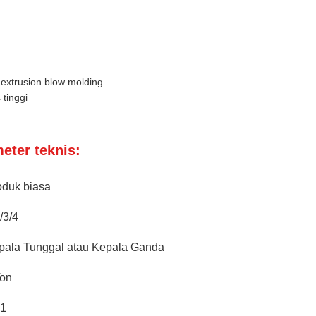
extrusion blow molding
 tinggi
eter teknis:
oduk biasa
/3/4
pala Tunggal atau Kepala Ganda
Ton
:1