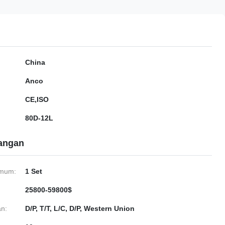
China
Anco
CE,ISO
80D-12L
gangan
imum:
1 Set
25800-59800$
n:
D/P, T/T, L/C, D/P, Western Union