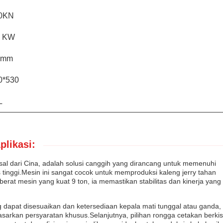
0KN
5 KW
 mm
0*530
L
plikasi:
al dari Cina, adalah solusi canggih yang dirancang untuk memenuhi
tinggi.Mesin ini sangat cocok untuk memproduksi kaleng jerry tahan
rat mesin yang kuat 9 ton, ia memastikan stabilitas dan kinerja yang
dapat disesuaikan dan ketersediaan kepala mati tunggal atau ganda,
rkan persyaratan khusus.Selanjutnya, pilihan rongga cetakan berkis