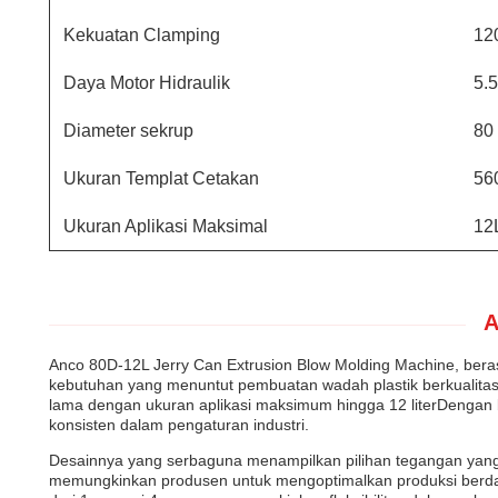
Kekuatan Clamping
12
Daya Motor Hidraulik
5.
Diameter sekrup
80
Ukuran Templat Cetakan
56
Ukuran Aplikasi Maksimal
12
A
Anco 80D-12L Jerry Can Extrusion Blow Molding Machine, beras
kebutuhan yang menuntut pembuatan wadah plastik berkualitas 
lama dengan ukuran aplikasi maksimum hingga 12 literDengan be
konsisten dalam pengaturan industri.
Desainnya yang serbaguna menampilkan pilihan tegangan yang 
memungkinkan produsen untuk mengoptimalkan produksi berdasa