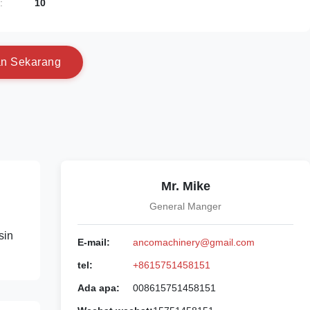
:
10
a
n
S
e
k
a
r
a
n
g
Mr. Mike
General Manger
sin
E-mail:
ancomachinery@gmail.com
tel:
+8615751458151
Ada apa:
008615751458151