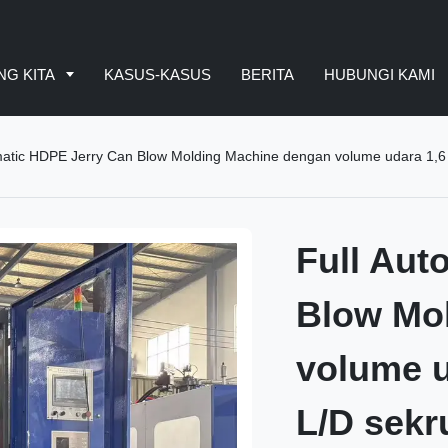
NG KITA
KASUS-KASUS
BERITA
HUBUNGI KAMI
matic HDPE Jerry Can Blow Molding Machine dengan volume udara 1,6 
Full Aut
Blow Mo
volume u
L/D sekr