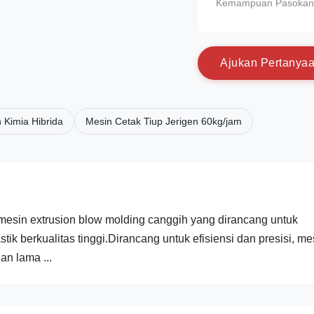
Kemampuan Pasokan
A
j
u
k
a
n
P
e
r
t
a
n
y
a
 Kimia Hibrida
Mesin Cetak Tiup Jerigen 60kg/jam
mesin extrusion blow molding canggih yang dirancang untuk
berkualitas tinggi.Dirancang untuk efisiensi dan presisi, me
an lama ...