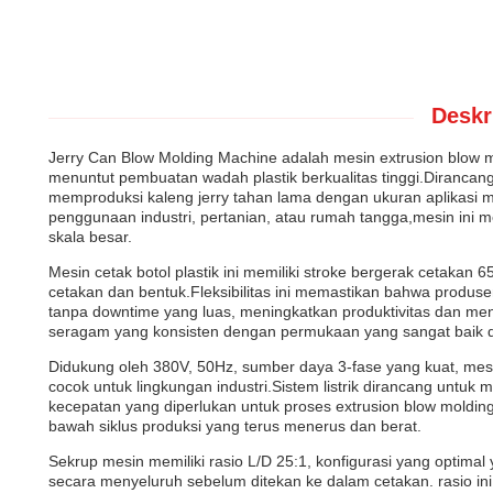
Deskr
Jerry Can Blow Molding Machine adalah mesin extrusion blow
menuntut pembuatan wadah plastik berkualitas tinggi.Dirancang 
memproduksi kaleng jerry tahan lama dengan ukuran aplikasi
penggunaan industri, pertanian, atau rumah tangga,mesin ini m
skala besar.
Mesin cetak botol plastik ini memiliki stroke bergerak ceta
cetakan dan bentuk.Fleksibilitas ini memastikan bahwa produ
tanpa downtime yang luas, meningkatkan produktivitas dan me
seragam yang konsisten dengan permukaan yang sangat baik dan
Didukung oleh 380V, 50Hz, sumber daya 3-fase yang kuat, mesi
cocok untuk lingkungan industri.Sistem listrik dirancang untu
kecepatan yang diperlukan untuk proses extrusion blow moldi
bawah siklus produksi yang terus menerus dan berat.
Sekrup mesin memiliki rasio L/D 25:1, konfigurasi yang optim
secara menyeluruh sebelum ditekan ke dalam cetakan. rasio i