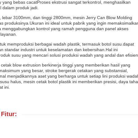
ry yang bebas cacatProses ekstrusi sangat terkontrol, menghasilkan
l dalam produk jadi.
lebar 3100mm, dan tinggi 2800mm, mesin Jerry Can Blow Molding
as produksinya.Ukuran ini ideal untuk pabrik yang ingin memaksimalka
 menggabungkan kontrol yang ramah pengguna dan panel akses
layanan.
ntuk memproduksi berbagai wadah plastik, termasuk botol susu.dapat
 standar industri untuk keselamatan dan kebersihan.Hal ini
oduk susu yang mencari solusi produksi wadah yang andal dan efisien
etak blow extrusion berkinerja tinggi yang memberikan hasil yang
i maksimum yang besar, stroke bergerak cetakan yang substansial,
imal menjadikannya aset yang berharga untuk setiap lini produksi wada
usu halus, mesin cetak botol plastik ini memberikan presisi, daya taha
t ini.
Fitur: