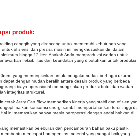
ipsi produk:
 molding canggih yang dirancang untuk memenuhi kebutuhan yang
untuk efisiensi dan presisi, mesin ini mengkhususkan diri dalam
 maksimum hingga 12 liter. Apakah Anda memproduksi wadah untuk
enawarkan fleksibilitas dan keandalan yang dibutuhkan untuk produksi
kan 650mm, yang memungkinkan untuk mengakomodasi berbagai ukuran
sen dapat dengan mudah beralih antara desain produk yang berbeda
ngurangi biaya operasional.memungkinkan produksi botol dan wadah
 integritas struktural.
n cetak Jerry Can Blow memberikan kinerja yang stabil dan efisien ya
k mengoptimalkan konsumsi energi sambil mempertahankan torsi tinggi d
ngHal ini memastikan bahwa mesin beroperasi dengan andal bahkan di
al yang memastikan peleburan dan pencampuran bahan baku plastik
ni membantu mencapai homogenitas material yang sangat baik,yang