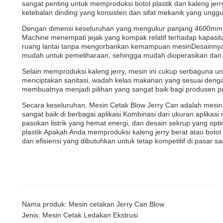
sangat penting untuk memproduksi botol plastik dan kaleng jer
ketebalan dinding yang konsisten dan sifat mekanik yang unggu
Dengan dimensi keseluruhan yang mengukur panjang 4600mm, 
Machine menempati jejak yang kompak relatif terhadap kapasit
ruang lantai tanpa mengorbankan kemampuan mesinDesainnya
mudah untuk pemeliharaan, sehingga mudah dioperasikan dan 
Selain memproduksi kaleng jerry, mesin ini cukup serbaguna u
menciptakan sanitasi, wadah kelas makanan yang sesuai dengan
membuatnya menjadi pilihan yang sangat baik bagi produsen pr
Secara keseluruhan, Mesin Cetak Blow Jerry Can adalah mesin c
sangat baik di berbagai aplikasi.Kombinasi dari ukuran aplikas
pasokan listrik yang hemat energi, dan desain sekrup yang opt
plastik.Apakah Anda memproduksi kaleng jerry berat atau botol s
dan efisiensi yang dibutuhkan untuk tetap kompetitif di pasar saa
Nama produk: Mesin cetakan Jerry Can Blow
Jenis: Mesin Cetak Ledakan Ekstrusi