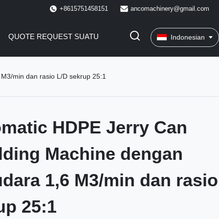
+8615751458151
ancomachinery@gmail.com
QUOTE REQUEST SUATU
Indonesian
M3/min dan rasio L/D sekrup 25:1
omatic HDPE Jerry Can
lding Machine dengan
dara 1,6 M3/min dan rasio
up 25:1