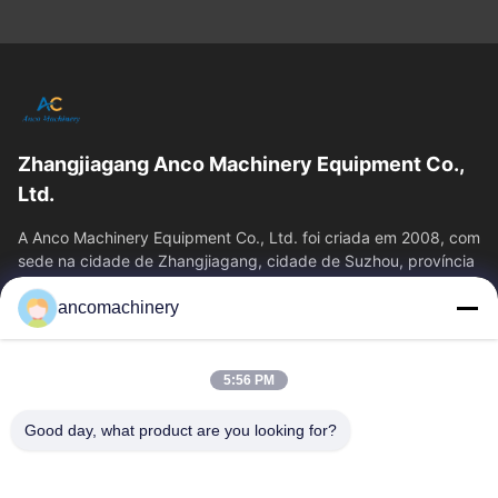
Zhangjiagang Anco Machinery Equipment Co.,
Ltd.
A Anco Machinery Equipment Co., Ltd. foi criada em 2008, com
sede na cidade de Zhangjiagang, cidade de Suzhou, província
de Jiangsu.
ancomachinery
Links Rápidos
Casa
Produtos
5:56 PM
Vídeos
Quem Somos
Fábrica
Controle De Qualidade
Good day, what product are you looking for?
Fale Conosco
Pedir Um Orçamento
Notícias