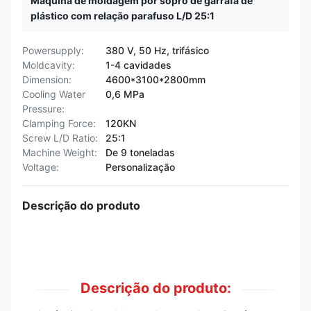
Máquina de moldagem por sopro de garrafa de
plástico com relação parafuso L/D 25:1
Powersupply:
380 V, 50 Hz, trifásico
Moldcavity:
1-4 cavidades
Dimension:
4600*3100*2800mm
Cooling Water
0,6 MPa
Pressure:
Clamping Force:
120KN
Screw L/D Ratio:
25:1
Machine Weight:
De 9 toneladas
Voltage:
Personalização
Descrição do produto
Descrição do produto: