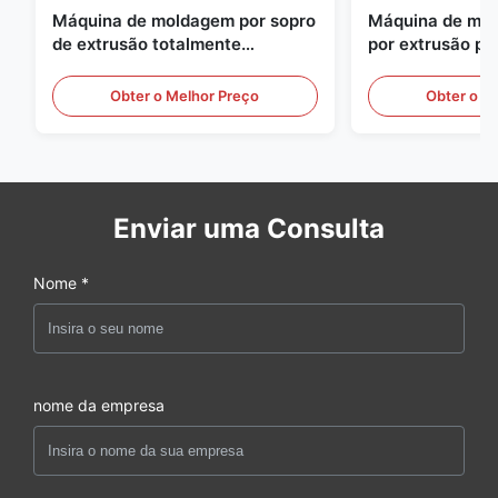
Máquina de moldagem por sopro
Máquina de mol
de extrusão totalmente
por extrusão pe
automática
grande escala, 
equipamento au
Obter o Melhor Preço
Obter o M
moldagem por s
Enviar uma Consulta
Nome *
nome da empresa