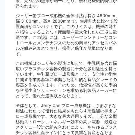
果、完成品の壁厚が均一になり、優れた機械的特性が
得られます。
ジェリー缶ブロー成形機の全体寸法は長さ 4600mm、
幅 3100mm、高さ 2800mm で、生産能力に比べて設
置面積がコンパクトです。このサイズは、機械の能力
を犠牲にすることなく床面積を最大化したい工場に最
適です。この設計には、ユーザーフレンドリーなコン
トロールとメンテナンスのための簡単なアクセスパネ
ルが組み込まれており、操作と保守が簡単になりま
す。
この機械はジェリ缶の製造に加えて、牛乳瓶を含む幅
広いプラスチック容器の製造に十分な多用途性を持っ
ています。牛乳瓶ブロー成形機として、安全性と衛生
に関する業界基準に準拠した衛生的な食品グレードの
容器を作成できます。そのため、信頼性が高く効率的
な容器生産ソリューションを求める乳製品メーカーに
とって、優れた選択肢となります。
全体として、Jerry Can ブロー成形機は、さまざまな
用途にわたって優れた結果をもたらす高性能の押出ブ
ロー成形機です。大きな最大適用サイズ、十分な金型
移動ストローク、エネルギー効率の高い電源、最適な
スクリュー設計の組み合わせにより、あらゆるプラス
チック容器生産ラインにとって貴重な資産となりま