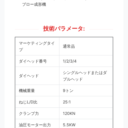
ブロー成形機
技術パラメータ:
マーケティングタイ
通常品
プ
ダイヘッド番号
1/2/3/4
シングルヘッドまたはダ
ダイヘッド
ブルヘッド
機械重量
9トン
ねじL/D比
25:1
クランプ力
120KN
油圧モーター出力
5.5KW