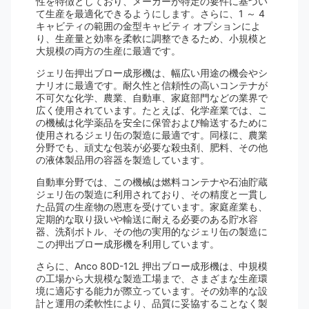
性を特徴としており、メーカーが特定の要件に基づい
て生産を最適化できるようにします。さらに、1 ～ 4
キャビティの範囲の金型キャビティ オプションによ
り、生産量と効率を柔軟に調整できるため、小規模と
大規模の両方の生産に最適です。
ジェリ缶押出ブロー成形機は、幅広い用途の機会やシ
ナリオに最適です。耐久性と信頼性の高いコンテナが
不可欠な化学、農業、自動車、家庭部門などの業界で
広く使用されています。たとえば、化学産業では、こ
の機械は化学薬品を安全に保管および輸送するために
使用されるジェリ缶の製造に最適です。同様に、農業
分野でも、頑丈な包装が必要な殺虫剤、肥料、その他
の液体製品用の容器を製造しています。
自動車分野では、この機械は燃料コンテナや石油貯蔵
ジェリ缶の製造に利用されており、その精度と一貫し
た品質の生産物の恩恵を受けています。家庭産業も、
定期的な取り扱いや輸送に耐える必要のある貯水容
器、洗剤ボトル、その他の実用的なジェリ缶の製造に
この押出ブロー成形機を利用しています。
さらに、Anco 80D-12L 押出ブロー成形機は、中規模
の工場から大規模な製造工場まで、さまざまな生産環
境に適応する能力が際立っています。その効率的な設
計と運用の柔軟性により、品質に妥協することなく製