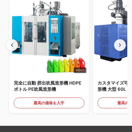
VIDEO
完全に自動 挤出吹風造形機 HDPE
カスタマイズ可
ボトル PE吹風造形機
形機 大型 60L
最高の価格を入手
最高の