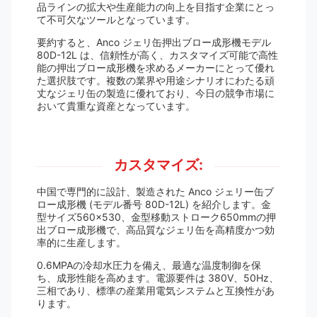
品ラインの拡大や生産能力の向上を目指す企業にとっ
て不可欠なツールとなっています。
要約すると、Anco ジェリ缶押出ブロー成形機モデル
80D-12L は、信頼性が高く、カスタマイズ可能で高性
能の押出ブロー成形機を求めるメーカーにとって優れ
た選択肢です。複数の業界や用途シナリオにわたる頑
丈なジェリ缶の製造に優れており、今日の競争市場に
おいて貴重な資産となっています。
カスタマイズ:
中国で専門的に設計、製造された Anco ジェリー缶ブ
ロー成形機 (モデル番号 80D-12L) を紹介します。金
型サイズ560×530、金型移動ストローク650mmの押
出ブロー成形機で、高品質なジェリ缶を高精度かつ効
率的に生産します。
0.6MPAの冷却水圧力を備え、最適な温度制御を保
ち、成形性能を高めます。電源要件は 380V、50Hz、
三相であり、標準の産業用電気システムと互換性があ
ります。