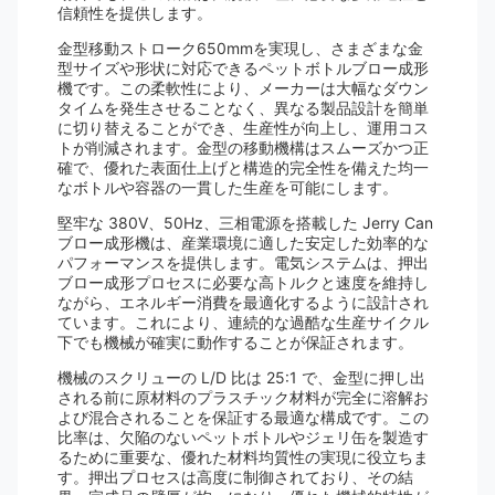
信頼性を提供します。
金型移動ストローク650mmを実現し、さまざまな金
型サイズや形状に対応できるペットボトルブロー成形
機です。この柔軟性により、メーカーは大幅なダウン
タイムを発生させることなく、異なる製品設計を簡単
に切り替えることができ、生産性が向上し、運用コス
トが削減されます。金型の移動機構はスムーズかつ正
確で、優れた表面仕上げと構造的完全性を備えた均一
なボトルや容器の一貫した生産を可能にします。
堅牢な 380V、50Hz、三相電源を搭載した Jerry Can
ブロー成形機は、産業環境に適した安定した効率的な
パフォーマンスを提供します。電気システムは、押出
ブロー成形プロセスに必要な高トルクと速度を維持し
ながら、エネルギー消費を最適化するように設計され
ています。これにより、連続的な過酷な生産サイクル
下でも機械が確実に動作することが保証されます。
機械のスクリューの L/D 比は 25:1 で、金型に押し出
される前に原材料のプラスチック材料が完全に溶解お
よび混合されることを保証する最適な構成です。この
比率は、欠陥のないペットボトルやジェリ缶を製造す
るために重要な、優れた材料均質性の実現に役立ちま
す。押出プロセスは高度に制御されており、その結