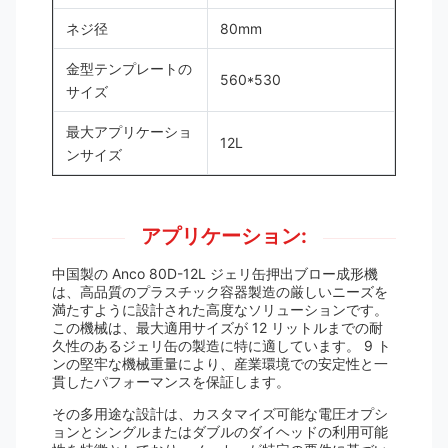
ネジ径
80mm
金型テンプレートの
560*530
サイズ
最大アプリケーショ
12L
ンサイズ
アプリケーション:
中国製の Anco 80D-12L ジェリ缶押出ブロー成形機
は、高品質のプラスチック容器製造の厳しいニーズを
満たすように設計された高度なソリューションです。
この機械は、最大適用サイズが 12 リットルまでの耐
久性のあるジェリ缶の製造に特に適しています。 9 ト
ンの堅牢な機械重量により、産業環境での安定性と一
貫したパフォーマンスを保証します。
その多用途な設計は、カスタマイズ可能な電圧オプシ
ョンとシングルまたはダブルのダイヘッドの利用可能