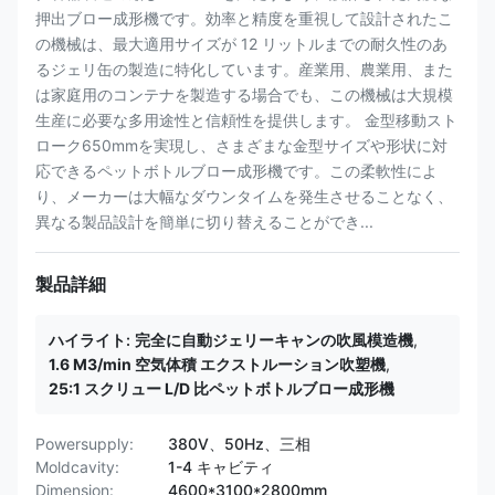
押出ブロー成形機です。効率と精度を重視して設計されたこ
の機械は、最大適用サイズが 12 リットルまでの耐久性のあ
るジェリ缶の製造に特化しています。産業用、農業用、また
は家庭用のコンテナを製造する場合でも、この機械は大規模
生産に必要な多用途性と信頼性を提供します。 金型移動スト
ローク650mmを実現し、さまざまな金型サイズや形状に対
応できるペットボトルブロー成形機です。この柔軟性によ
り、メーカーは大幅なダウンタイムを発生させることなく、
異なる製品設計を簡単に切り替えることができ...
製品詳細
ハイライト:
完全に自動ジェリーキャンの吹風模造機
,
1.6 M3/min 空気体積 エクストルーション吹塑機
,
25:1 スクリュー L/D 比ペットボトルブロー成形機
Powersupply:
380V、50Hz、三相
Moldcavity:
1-4 キャビティ
Dimension:
4600*3100*2800mm