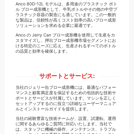
Anco 80D-12L モデルは、多用途のプラスチック ボト
ル ブロー成形機として、牛乳ボトルやその他の中空プ
ラスチック容器の製造にも適しています。この一般的
な製品は、信頼性が高くコスト効率の高いブロー成形
ソリューションを求める企業に最適です。
Anco の Jerry Can ブロー成形機を使用して生産をカ
スタマイズし、押出ブロー成形機市場セグメントにお
ける特定のニーズに応え、生産されるすべてのボトル
の品質と効率を確保します。
サポートとサービス:
当社のジェリー缶ブロー成形機には、最適なパフォー
マンスと顧客満足度を保証するための包括的な技術サ
ポートとサービスが付属しています。マシンを正しく
セットアップするのに役立つ詳細なユーザーマニュア
ルとインストールガイドを提供します。
当社の経験豊富な技術チームが、設置、試運転、運用
に関するあらゆるご質問に対応いたします。当社で
は、スタッフに機械の操作、メンテナンス、トラブル