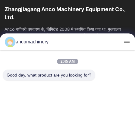
रिसाव परीक्षक
Zhangjiagang Anco Machinery Equipment Co.,
ब्लो मोल्डिंग मशीन
Ltd.
फूंक मार कर की जाने वाली मोल्डिंग
Anco मशीनरी उपकरण कं, लिमिटेड 2008 में स्थापित किया गया था, मुख्यालय
Zhangjiagang शहर, सुज़ौ शहर, Jiangsu प्रांत में स्थित है। यह एक उद्यम है कि
ancomachinery
त्वरित लिंक
प्लास्टिक एक्सट्रूज़न ब्लो मोल्डिंग मशीन
होम
उत्पाद
Other Videos
2:45 AM
वीडियो
हमारे बारे में
फैक्टरी यात्रा
गुणवत्ता नियंत्रण
Good day, what product are you looking for?
हमसे संपर्क करें
एक बोली का अनुरोध
समाचार
हमसे संपर्क करें
+86--15751458151
+86--15751458150
ancomachinery@gmail.com