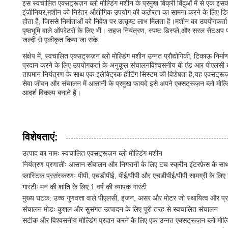
इस स्वचालित एक्सट्रूज़न ब्लो मोल्डिंग मशीन के प्रमुख बिक्री बिंदुओं में से एक इसक
इंजीनियर,मशीन को निरंतर औद्योगिक उपयोग की कठोरता का सामना करने के लिए डि
होता है, जिससे निर्माताओं को निवेश पर उत्कृष्ट लाभ मिलता है।मशीन का उपयोगकर
पृष्ठभूमि वाले ऑपरेटरों के लिए भी। सहज नियंत्रण, स्पष्ट डिस्प्ले,और सरल सेटअप प्
जल्दी से एकीकृत किया जा सके.
संक्षेप में, स्वचालित एक्सट्रूज़न ब्लो मोल्डिंग मशीन उन्नत प्रौद्योगिकी, टिकाऊ नि
प्रदान करने के लिए उपयोगकर्ता के अनुकूल संचालनविश्वसनीय बी एंड आर पीएलसी ब्
तापमान नियंत्रण के साथ एक इलेक्ट्रिक हीटिंग सिस्टम की विशेषता है,यह एक्सट्रूज़न 
सेवा जीवन और संचालन में आसानी के प्रमुख फायदे इसे अपने एक्सट्रूज़न ब्लो मोल्डिं
आदर्श विकल्प बनाते हैं।
विशेषताएं:
उत्पाद का नामः स्वचालित एक्सट्रूज़न ब्लो मोल्डिंग मशीन
नियंत्रण प्रणालीः आसान संचालन और निगरानी के लिए टच स्क्रीन इंटरफ़ेस के सा
प्लास्टिक प्रसंस्करणः पीपी, एचडीपीई, पीई/पीपी और एचडीपीई/पीपी सामग्री के लिए
गारंटीः मन की शांति के लिए 1 वर्ष की व्यापक गारंटी
मुख्य घटक: उच्च गुणवत्ता वाले पीएलसी, इंजन, असर और मोटर जो स्थायित्व और प्रदर
संचालन मोडः कुशल और सुसंगत उत्पादन के लिए पूरी तरह से स्वचालित संचालन
सटीक और विश्वसनीय मोल्डिंग प्रदान करने के लिए एक उन्नत एक्सट्रूज़न ब्लो मोल्ड