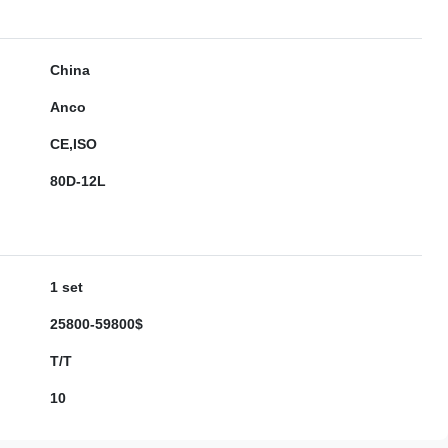
China
Anco
CE,ISO
80D-12L
1 set
25800-59800$
T/T
10