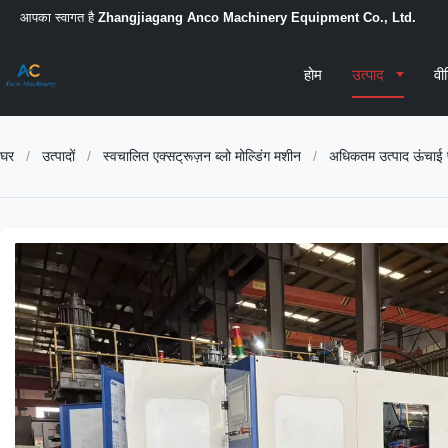
आपका स्वागत है
Zhangjiagang Anco Machinery Equipment Co., Ltd.
होम
उत्पाद
वी
घर
/
उत्पादों
/
स्वचालित एक्सट्रूज़न ब्लो मोल्डिंग मशीन
/
अधिकतम उत्पाद ऊंचाई पी