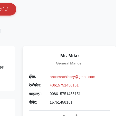
र
े
ं
Mr. Mike
General Manger
निक
ईमेल:
ancomachinery@gmail.com
टेलीफोन:
+8615751458151
व्हाट्सएप:
008615751458151
वीचैट:
15751458151