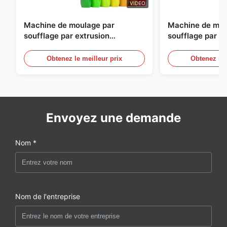
VIDEO
Machine de moulage par
Machine de mou
soufflage par extrusion
soufflage par e
entièrement automatique
personnalisable
moulage par sou
Obtenez le meilleur prix
Obtenez le 
automatique gr
Envoyez une demande
Nom *
Nom de l'entreprise