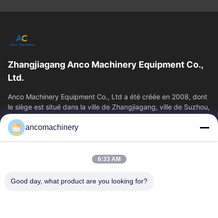
Zhangjiagang Anco Machinery Equipment Co.,
Ltd.
Anco Machinery Equipment Co., Ltd a été créée en 2008, dont
le siège est situé dans la ville de Zhangjiagang, ville de Suzhou,
province du Jiangsu.
ancomachinery
Liens Rapides
Aperçu
Produits
6:33 AM
Vidéos
A Propos De Nous
Visite D'usine
Contrôle De La Qualité
Good day, what product are you looking for?
Contact
Demande De Soumission
Nouvelles