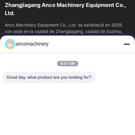
Zhangjiagang Anco Machinery Equipment Co.,
Ltd.
Anco Machinery Equipment Co., Ltd. se estableció en 2008,
con sede en la ciudad de Zhangjiagang, ciudad de Suzhou,
provincia de Jiangsu. Es una...
ancomachinery
Enlaces Rápidos
Inicio
Productos
6:27 AM
Videos
Sobre Nosotros
Visita A La Fábrica
Control De Calidad
Good day, what product are you looking for?
Contacto
Solicitar Una Cotización
Noticias
Contacta Con Nosotros
+86--15751458151
+86--15751458150
ancomachinery@gmail.com