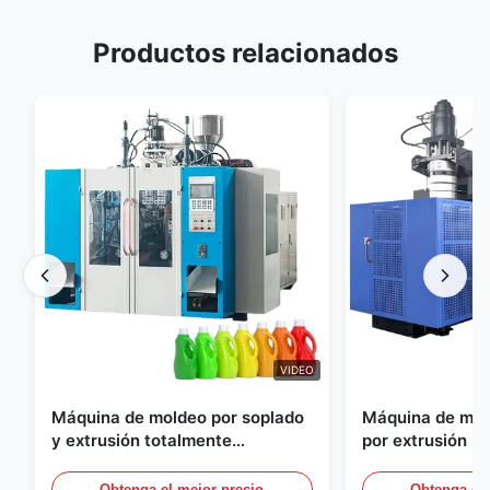
Productos relacionados
VIDEO
Máquina de moldeo por soplado
Máquina de mol
y extrusión totalmente
por extrusión p
automática para botellas de
Equipo de molde
HDPE, máquina de moldeo por
automático a gr
Obtenga el mejor precio
Obtenga el 