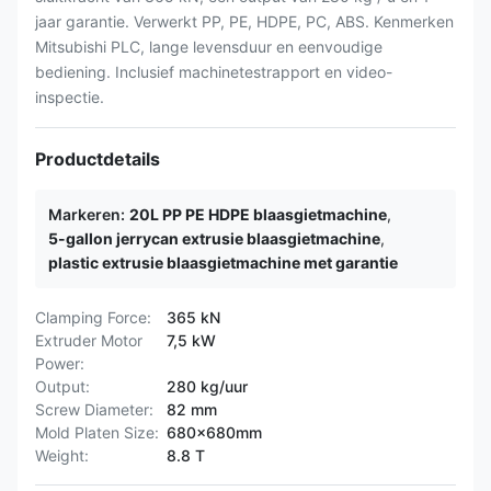
jaar garantie. Verwerkt PP, PE, HDPE, PC, ABS. Kenmerken
Mitsubishi PLC, lange levensduur en eenvoudige
bediening. Inclusief machinetestrapport en video-
inspectie.
Productdetails
Markeren:
20L PP PE HDPE blaasgietmachine
,
5-gallon jerrycan extrusie blaasgietmachine
,
plastic extrusie blaasgietmachine met garantie
Clamping Force:
365 kN
Extruder Motor
7,5 kW
Power:
Output:
280 kg/uur
Screw Diameter:
82 mm
Mold Platen Size:
680x680mm
Weight:
8.8 T