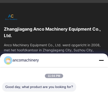
Zhangjiagang Anco Machinery Equipment Co.,
Ltd.
Anco Machinery Equipment Co., Ltd. werd opgericht in 2008,
met het hoofdkantoor in Zhangjiagang City, Suzhou City,
Jiangsu Province. Het is een...
ancomachinery
Snelle Links
Thuis
Producten
11:04 PM
Videos
Over Ons
Fabrieksreis
Kwaliteitscontrole
Good day, what product are you looking for?
Contacteer Ons
Vraag Een Offerte Aan
Nieuws
Neem Contact Met Ons Op