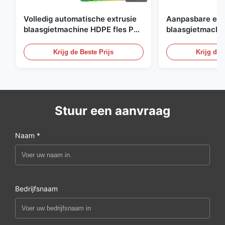
Volledig automatische extrusie
Aanpasbare ext
blaasgietmachine HDPE fles Pe
blaasgietmachi
blaasgietmachine
60L automatisc
blaasgietmachi
Krijg de Beste Prijs
Krijg de 
Stuur een aanvraag
Naam *
Bedrijfsnaam