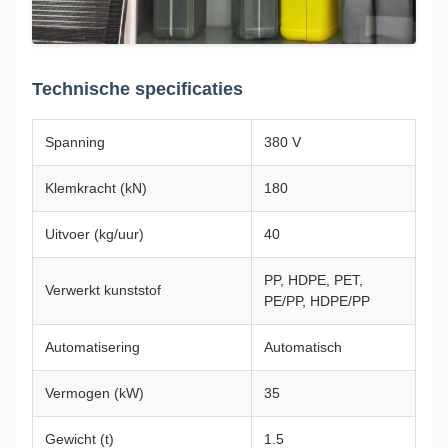
Technische specificaties
Spanning
380 V
Klemkracht (kN)
180
Uitvoer (kg/uur)
40
PP, HDPE, PET,
Verwerkt kunststof
PE/PP, HDPE/PP
Automatisering
Automatisch
Vermogen (kW)
35
Gewicht (t)
1.5