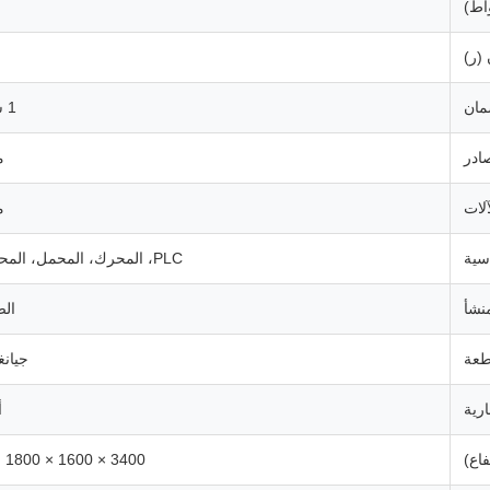
اط)
 (ر)
ان
1 سنة
صادر
م
آلات
م
سية
PLC، المحرك، المحمل، المحرك
نشأ
ال
طعة
جيان
ارية
أ
اع)
3400 × 1600 × 1800 ملم