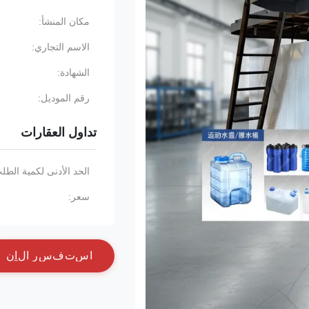
مكان المنشأ:
الاسم التجاري:
الشهادة:
رقم الموديل:
تداول العقارات
الحد الأدنى لكمية الطل
سعر:
ا
س
ت
ف
س
ر
ا
ل
آ
ن