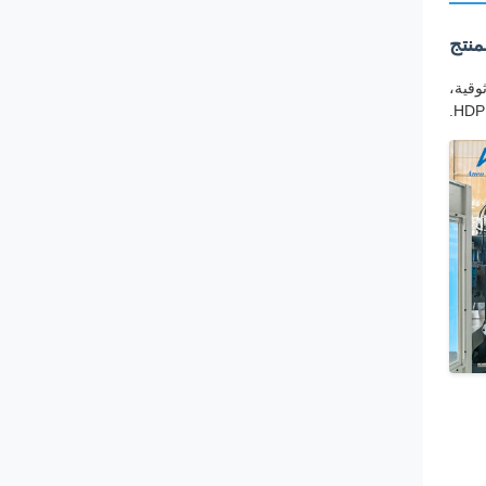
منتج
يق الكفاءة والموثوقية،