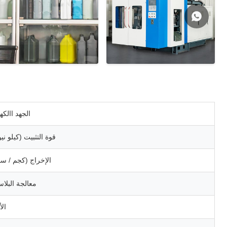
الجهد االك
قوة التثبيت (كيلو ني
الإخراج (كجم / سا
معالجة البلا
الأ