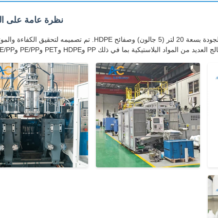
نظرة عامة على ال
تم تصميم آلة التشكيل بالنفخ بالبثق الأوتوماتيكية لإنتاج زجاجات مياه عالية الجودة بسعة 20 لتر (5 جالون) وصفائح HDPE. تم تصميمه لتحق
العديد من المواد البلاستيكية بما في ذلك PP وHDPE وPET وPE/PP وHDPE/PP.