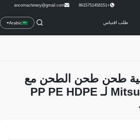
ancomachinery@gmail.com
+8615751458151
طلب اقتباس
Arabic
 آلية طحن طحن الطحن مع
Mitsubishi PLC لـ PP PE HDPE