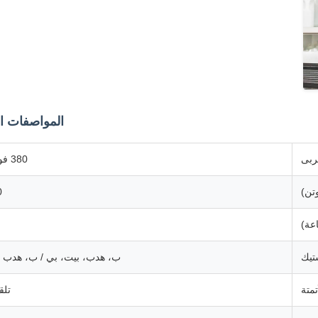
المواصفات ال
هربى
380 فولت
وتن)
0
عة)
ستيك
ب، هدب، بيت، بي / ب، هدب 
تمتة
تلق