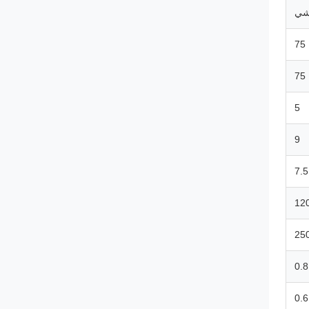
شي
75
75
5
9
7.5
12
25
0.8
0.6