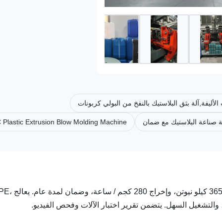
 Plastic Extrusion Blow Molding Machine
آلة نفخ زجاجات المياه الأوتوماتيكية سعة 20 لتر PC مع قو