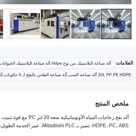
العلامات
آلة صناعة البلاستيك من نوع Hdpe,آلة صناعة البلاستيك الحيوانات الأليفة,آلة بثق البلاستيك بالنفخ من البولي كربونات
20L PP PE HDPE آلة صناعة الصب,آلة صناعة الطحن بالنفخ لـ 5 جالونات,آلة صناعة البلاستيك مع ضمان
ملخص المنتج
HDPE، PC، ABS. تتميز بـ Mitsubishi PLC، عمر الخدمة الطويل، والتشغيل السهل. يتضمن تقرير اختبار الآلات وفحص الفيديو.