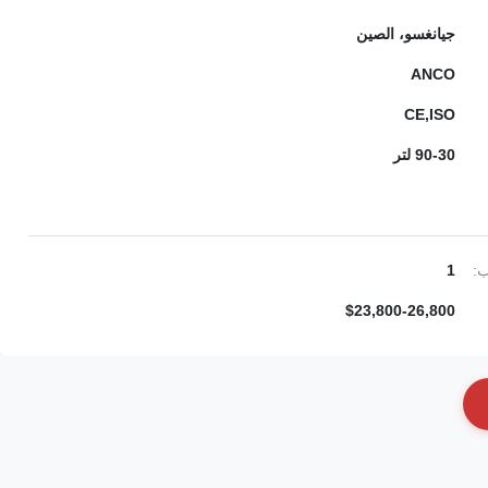
جيانغسو، الصين
ANCO
CE,ISO
90-30 لتر
ب:
1
$23,800-26,800