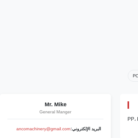
PC
Mr. Mike
General Manger
ة تثبيت 365 كيلو نيوتن، وإخراج 280 كجم / ساعة، وضمان لمدة عام. يعالج PP، PE،
البريد الإلكتروني:
ancomachinery@gmail.com