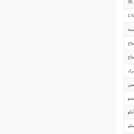
35
1.5
تاح
تاح
صين
غسو
نكو