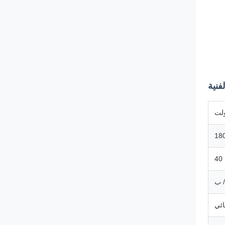
فنية
18
40
/ ب
ائي