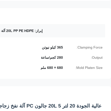
إبراز:
20L PP PE HDPE آلة صناعة الصب
Clamping Force:
365 كيلو نيوتن
Output:
280 كجم/ساعة
Mold Platen Size:
680 × 680 ملم
عالية الجودة 20 لتر 20L 5 جالون PC آلة نفخ زجاجة المياه PP PE HDPE Jerrycan البثق آلة التشكيل بالنفخ