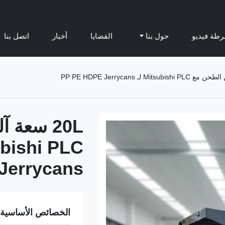
طة فيديو
حول بنا
القضايا
أخبار
اتصل بنا
20L سعة
Jerrycans
الخصائص الأساسية