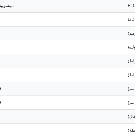
ميتسوبي
مم)
بية
واط)
اط)
مم)
0
مم)
0
ال)