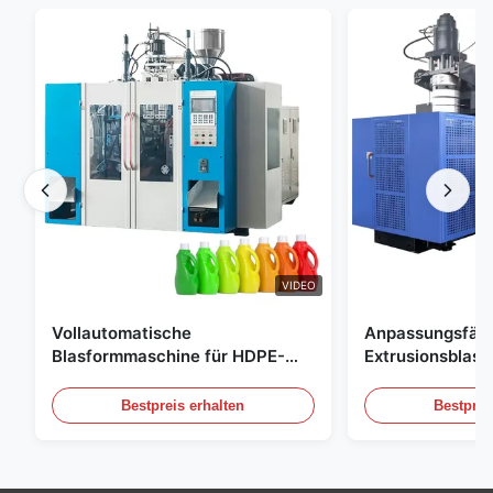
VIDEO
Vollautomatische
Anpassungsfäh
Blasformmaschine für HDPE-
Extrusionsblas
Flaschen, Blasformmaschine für
Großskala 60L 
PE-Flaschen
Blasformgeräte
Bestpreis erhalten
Bestprei