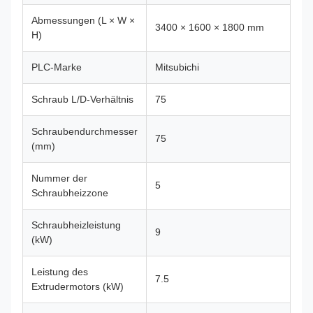
Abmessungen (L × W ×
3400 × 1600 × 1800 mm
H)
PLC-Marke
Mitsubichi
Schraub L/D-Verhältnis
75
Schraubendurchmesser
75
(mm)
Nummer der
5
Schraubheizzone
Schraubheizleistung
9
(kW)
Leistung des
7.5
Extrudermotors (kW)