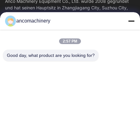
Anco Machinery Equipment Co., Ltd. wurde 2008 gegründet
und hat seinen Hauptsitz in Zhangjiagang City, Suzhou City,
Provinz Jiangsu. Es ist ein...
ancomachinery
Schnelllinks
Startseite
Produkte
2:57 PM
Videos
Über Uns
Fabrik Tour
Qualitätskontrolle
Good day, what product are you looking for?
Kontakt
Referenzen
Nachrichten
Kontakt
+86--15751458151
+86--15751458150
ancomachinery@gmail.com