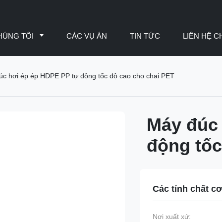
HÚNG TÔI
CÁC VỤ ÁN
TIN TỨC
LIÊN HỆ C
úc hơi ép ép HDPE PP tự động tốc độ cao cho chai PET
Máy đúc 
động tốc
Các tính chất c
Nơi xuất xứ: