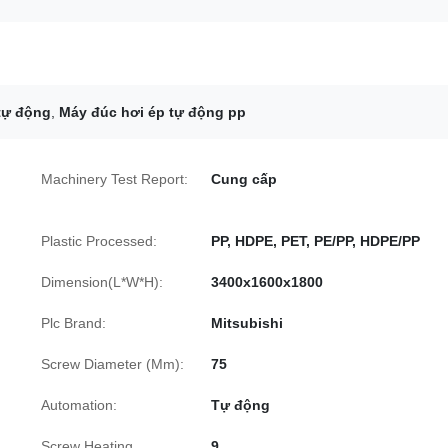
tự động
,
Máy đúc hơi ép tự động pp
Machinery Test Report:
Cung cấp
Plastic Processed:
PP, HDPE, PET, PE/PP, HDPE/PP
Dimension(L*W*H):
3400x1600x1800
Plc Brand:
Mitsubishi
Screw Diameter (Mm):
75
Automation:
Tự động
Screw Heating
9