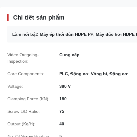
Chi tiết sản phẩm
Làm nổi bật:
Máy ép thổi đùn HDPE PP
,
Máy đúc hơi HDPE 
Video Outgoing-
Cung cấp
Inspection:
Core Components:
PLC, Động cơ, Vòng bi, Động cơ
Voltage:
380 V
Clamping Force (KN):
180
Screw L/D Ratio:
75
Output (Kg/H):
40
No. Of Screw Heating
5