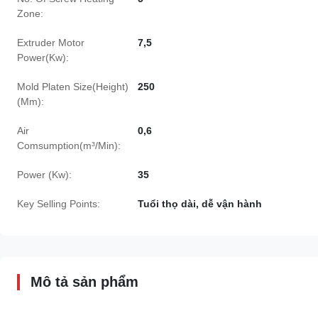
Zone:
Extruder Motor
7,5
Power(Kw):
Mold Platen Size(Height)
250
(Mm):
Air
0,6
Comsumption(m³/Min):
Power (Kw):
35
Key Selling Points:
Tuổi thọ dài, dễ vận hành
Mô tả sản phẩm