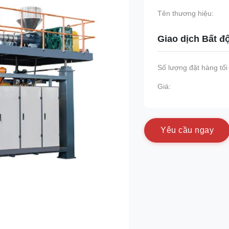
Tên thương hiệu:
Giao dịch Bất đ
Số lượng đặt hàng tối 
Giá:
Y
ê
u
c
ầ
u
n
g
a
y