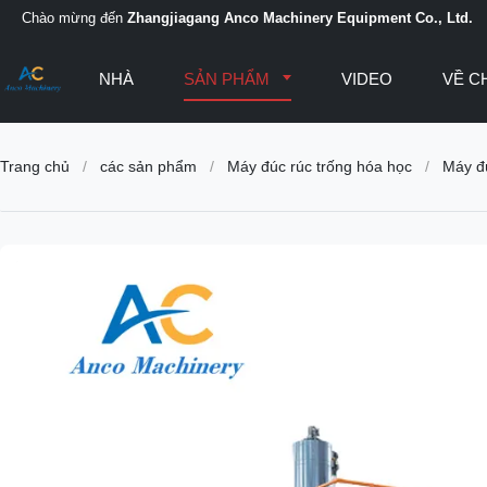
Chào mừng đến
Zhangjiagang Anco Machinery Equipment Co., Ltd.
NHÀ
SẢN PHẨM
VIDEO
VỀ C
Trang chủ
/
các sản phẩm
/
Máy đúc rúc trống hóa học
/
Máy đ