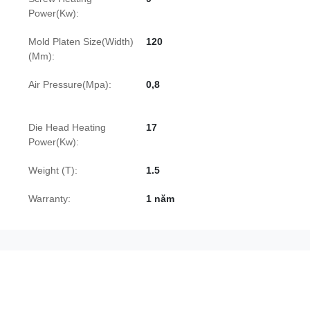
Power(Kw):
Mold Platen Size(Width)
120
(Mm):
Air Pressure(Mpa):
0,8
Die Head Heating
17
Power(Kw):
Weight (T):
1.5
Warranty:
1 năm