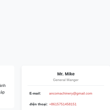
Mr. Mike
General Manger
hành
 áp
E-mail:
ancomachinery@gmail.com
điện thoại:
+8615751458151