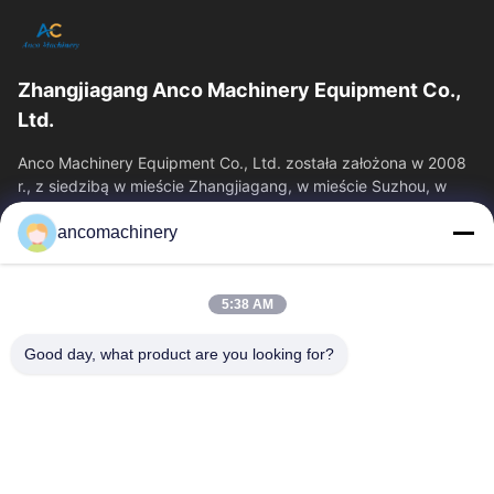
Zhangjiagang Anco Machinery Equipment Co.,
Ltd.
Anco Machinery Equipment Co., Ltd. została założona w 2008
r., z siedzibą w mieście Zhangjiagang, w mieście Suzhou, w
prowincji Jiangsu.
ancomachinery
Szybkie Linki
Dom
Produkty
5:38 AM
Filmy
O Nas
Wycieczka Po Fabryce
Kontrola Jakości
Good day, what product are you looking for?
Skontaktuj Się Z Nami
Poprosić O Wycenę
Aktualności
Skontaktuj Się Z Nami
+86--15751458151