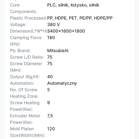
Core
PLC, silnik, łożysko, silnik
Components:
Plastic Processed:
PP, HDPE, PET, PE/PP, HDPE/PP
Voltage:
380 V
Dimension(L*W*H):
3400x1600x1800
Clamping Force
180
(KN):
Plc Brand:
Mitsubishi
Screw L/D Ratio:
75
Screw Diameter
75
(Mm):
Output (Kg/H):
40
Automation:
Automatyczny
No. Of Screw
5
Heating Zone:
Screw Heating
9
Power(Kw):
Extruder Motor
7,5
Power(Kw):
Mold Platen
120
Size(Width)(Mm):