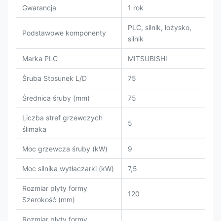
Gwarancja
1 rok
PLC, silnik, łożysko,
Podstawowe komponenty
silnik
Marka PLC
MITSUBISHI
Śruba Stosunek L/D
75
Średnica śruby (mm)
75
Liczba stref grzewczych
5
ślimaka
Moc grzewcza śruby (kW)
9
Moc silnika wytłaczarki (kW)
7,5
Rozmiar płyty formy
120
Szerokość (mm)
Rozmiar płyty formy