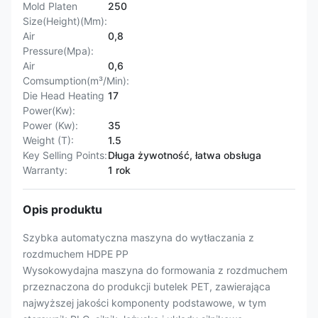
Mold Platen
250
Size(Height)(Mm):
Air
0,8
Pressure(Mpa):
Air
0,6
Comsumption(m³/Min):
Die Head Heating
17
Power(Kw):
Power (Kw):
35
Weight (T):
1.5
Key Selling Points:
Długa żywotność, łatwa obsługa
Warranty:
1 rok
Opis produktu
Szybka automatyczna maszyna do wytłaczania z
rozdmuchem HDPE PP
Wysokowydajna maszyna do formowania z rozdmuchem
przeznaczona do produkcji butelek PET, zawierająca
najwyższej jakości komponenty podstawowe, w tym