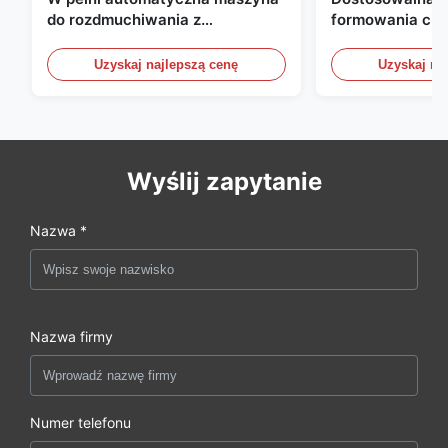
do rozdmuchiwania z
formowania ciś
wytłaczaniem, maszyna do
wytłaczeniowym
rozdmuchiwania butelek HDPE
Automatyczne u
Uzyskaj najlepszą cenę
Uzyskaj na
formowania ciś
Wyślij zapytanie
Nazwa *
Nazwa firmy
Numer telefonu