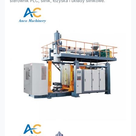
sterownik PLC, silnik, łożyska i układy silnikowe.