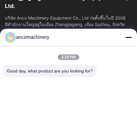
Ltd.
บริษัท Anco Machinery Equipment Co., Ltd ก่อตั้งขึ้นในปี 2008
มีสํานักงานใหญ่อยู่ในเมือง Zhangjiagang, เมือง Suzhou, จังหวัด
Jiangsu.
ancomachinery
ลิงก์ด่วน
บ้าน
ผลิตภัณฑ์
2:29 PM
วิดีโอ
เกี่ยวกับเรา
ทัวร์โรงงาน
ควบคุมคุณภาพ
Good day, what product are you looking for?
ติดต่อเรา
ขออ้าง
ข่าว
ติดต่อเรา
+86--15751458151
+86--15751458150
ancomachinery@gmail.com