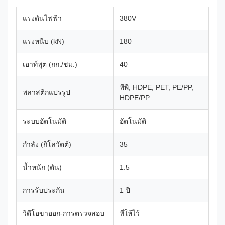
แรงดันไฟฟ้า
380V
แรงหนีบ (kN)
180
เอาท์พุต (กก./ชม.)
40
พีพี, HDPE, PET, PE/PP,
พลาสติกแปรรูป
HDPE/PP
ระบบอัตโนมัติ
อัตโนมัติ
กำลัง (กิโลวัตต์)
35
น้ำหนัก (ตัน)
1.5
การรับประกัน
1 ปี
วิดีโอขาออก-การตรวจสอบ
ที่ให้ไว้