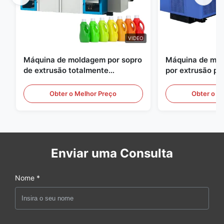
VIDEO
Máquina de moldagem por sopro
Máquina de mol
de extrusão totalmente
por extrusão pe
automática
grande escala, 
equipamento au
Obter o Melhor Preço
Obter o M
moldagem por s
Enviar uma Consulta
Nome *