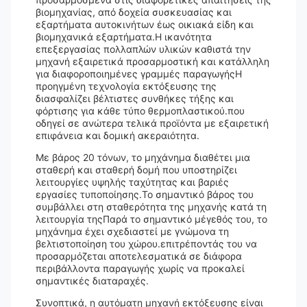
βιομηχανίας, από δοχεία συσκευασίας και
εξαρτήματα αυτοκινήτων έως οικιακά είδη και
βιομηχανικά εξαρτήματα.Η ικανότητα
επεξεργασίας πολλαπλών υλικών καθιστά την
μηχανή εξαιρετικά προσαρμοστική και κατάλληλη
για διαφοροποιημένες γραμμές παραγωγήςΗ
προηγμένη τεχνολογία εκτόξευσης της
διασφαλίζει βέλτιστες συνθήκες τήξης και
φόρτισης για κάθε τύπο θερμοπλαστικού.που
οδηγεί σε ανώτερα τελικά προϊόντα με εξαιρετική
επιφάνεια και δομική ακεραιότητα.
Με βάρος 20 τόνων, το μηχάνημα διαθέτει μια
σταθερή και σταθερή δομή που υποστηρίζει
λειτουργίες υψηλής ταχύτητας και βαριές
εργασίες τυποποίησης.Το σημαντικό βάρος του
συμβάλλει στη σταθερότητα της μηχανής κατά τη
λειτουργία τηςΠαρά το σημαντικό μέγεθός του, το
μηχάνημα έχει σχεδιαστεί με γνώμονα τη
βελτιστοποίηση του χώρου.επιτρέποντάς του να
προσαρμόζεται αποτελεσματικά σε διάφορα
περιβάλλοντα παραγωγής χωρίς να προκαλεί
σημαντικές διαταραχές.
Συνοπτικά, η αυτόματη μηχανή εκτόξευσης είναι