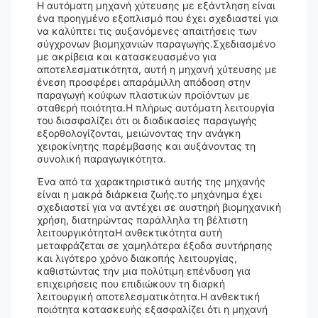
Η αυτόματη μηχανή χύτευσης με εξάντληση είναι
ένα προηγμένο εξοπλισμό που έχει σχεδιαστεί για
να καλύπτει τις αυξανόμενες απαιτήσεις των
σύγχρονων βιομηχανιών παραγωγής.Σχεδιασμένο
με ακρίβεια και κατασκευασμένο για
αποτελεσματικότητα, αυτή η μηχανή χύτευσης με
ένεση προσφέρει απαράμιλλη απόδοση στην
παραγωγή κούφων πλαστικών προϊόντων με
σταθερή ποιότητα.Η πλήρως αυτόματη λειτουργία
του διασφαλίζει ότι οι διαδικασίες παραγωγής
εξορθολογίζονται, μειώνοντας την ανάγκη
χειροκίνητης παρέμβασης και αυξάνοντας τη
συνολική παραγωγικότητα.
Ένα από τα χαρακτηριστικά αυτής της μηχανής
είναι η μακρά διάρκεια ζωής.το μηχάνημα έχει
σχεδιαστεί για να αντέχει σε αυστηρή βιομηχανική
χρήση, διατηρώντας παράλληλα τη βέλτιστη
λειτουργικότηταΗ ανθεκτικότητα αυτή
μεταφράζεται σε χαμηλότερα έξοδα συντήρησης
και λιγότερο χρόνο διακοπής λειτουργίας,
καθιστώντας την μια πολύτιμη επένδυση για
επιχειρήσεις που επιδιώκουν τη διαρκή
λειτουργική αποτελεσματικότητα.Η ανθεκτική
ποιότητα κατασκευής εξασφαλίζει ότι η μηχανή