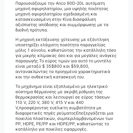
Παρουσιάζουμε την Anco 90D-20L αυτόματη
μηχανή σφυρηλατηρίου, μια υψηλής ποιότητας
μηχανή σφυρηλατηρίου σχεδιασμένη και
κατασκευασμένη στην Κίνα.διασφάλιση
αξιόπιστης απόδοσης και συμμόρφωσης με τα
διεθνή πρότυπα.
Η μηχανή εκτόξευσης χύτευσης με εξάντληση
υποστηρίζει ελάχιστη ποσότητα παραγγελίας
μόλις 1 σύνολο, καθιστώντας την κατάλληλη τόσο
για μικρής κλίμακας όσο και για μεγάλες ανάγκες
παραγωγής.Το εύρος τιμών για αυτό το μοντέλο
είναι μεταξύ $ 35$800 και $59,800,
αντανακλώντας τα προηγμένα χαρακτηριστικά
και την ανθεκτική κατασκευή του.
Το μηχάνημα είναι εξοπλισμένο με ηλεκτρικό
σύστημα θέρμανσης με ακριβή ρύθμιση της
θερμοκρασίας και λειτουργεί σε εύρος τάσεων
110 V, 220 V, 380 V, 415 V και 440
V,προσφέροντας ευέλικτη συμβατότητα με
διαφορετικές πηγές ρεύματοςΕπεξεργάζεται μια
ποικιλία πλαστικών, συμπεριλαμβανομένων των
PP, HDPE, PE/PP και HDPE/PP, καθιστώντας το
κατάλληλο για ποικίλες εφαρμογές.