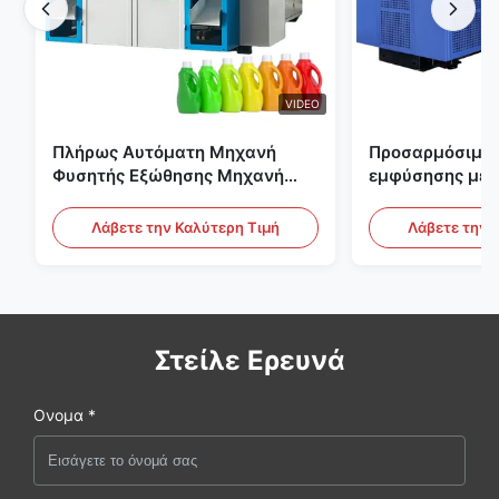
VIDEO
Πλήρως Αυτόματη Μηχανή
Προσαρμόσιμη 
Φυσητής Εξώθησης Μηχανή
εμφύσησης με 
Πλαστικής Φιάλης HDPE
μεγάλης κλίμα
Αυτόματος εξο
Λάβετε την Καλύτερη Τιμή
Λάβετε την 
εμφύσησης
Στείλε Ερευνά
Ονομα *