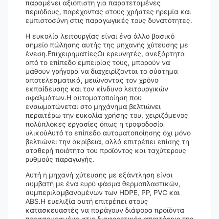
παραμένει αξιόπιστη για παρατεταμένες
περιόδους, παρέχοντας στους χρήστες ηρεμία και
εμπιστοσύνη στις παραγωγικές τους δυνατότητες.
Η ευκολία λειτουργίας είναι ένα άλλο βασικό
σημείο πώλησης αυτής της μηχανής χύτευσης με
ένεση.ΕπιχειρηματίεςΟι ερευνητές, ανεξάρτητα
από το επίπεδο εμπειρίας τους, μπορούν να
μάθουν γρήγορα να διαχειρίζονται το σύστημα
αποτελεσματικά, μειώνοντας τον χρόνο
εκπαίδευσης και τον κίνδυνο λειτουργικών
σφαλμάτων.Η αυτοματοποίηση που
ενσωματώνεται στο μηχάνημα βελτιώνει
περαιτέρω την ευκολία χρήσης του, χειριζόμενος
πολύπλοκες εργασίες όπως η τροφοδοσία
υλικούΑυτό το επίπεδο αυτοματοποίησης όχι μόνο
βελτιώνει την ακρίβεια, αλλά επιτρέπει επίσης τη
σταθερή ποιότητα του προϊόντος και ταχύτερους
ρυθμούς παραγωγής.
Αυτή η μηχανή χύτευσης με εξάντληση είναι
συμβατή με ένα ευρύ φάσμα θερμοπλαστικών,
συμπεριλαμβανομένων των HDPE, PP, PVC και
ABS.Η ευελιξία αυτή επιτρέπει στους
κατασκευαστές να παράγουν διάφορα προϊόντα
προσαρμοσμένα στις διαφορετικές απαιτήσεις της