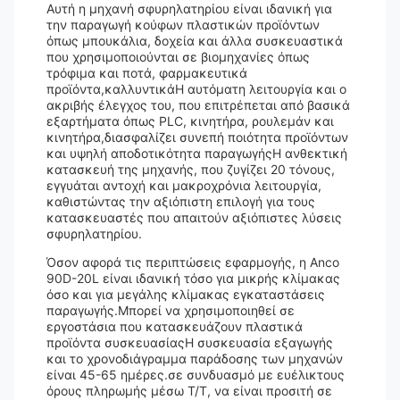
Αυτή η μηχανή σφυρηλατηρίου είναι ιδανική για
την παραγωγή κούφων πλαστικών προϊόντων
όπως μπουκάλια, δοχεία και άλλα συσκευαστικά
που χρησιμοποιούνται σε βιομηχανίες όπως
τρόφιμα και ποτά, φαρμακευτικά
προϊόντα,καλλυντικάΗ αυτόματη λειτουργία και ο
ακριβής έλεγχος του, που επιτρέπεται από βασικά
εξαρτήματα όπως PLC, κινητήρα, ρουλεμάν και
κινητήρα,διασφαλίζει συνεπή ποιότητα προϊόντων
και υψηλή αποδοτικότητα παραγωγήςΗ ανθεκτική
κατασκευή της μηχανής, που ζυγίζει 20 τόνους,
εγγυάται αντοχή και μακροχρόνια λειτουργία,
καθιστώντας την αξιόπιστη επιλογή για τους
κατασκευαστές που απαιτούν αξιόπιστες λύσεις
σφυρηλατηρίου.
Όσον αφορά τις περιπτώσεις εφαρμογής, η Anco
90D-20L είναι ιδανική τόσο για μικρής κλίμακας
όσο και για μεγάλης κλίμακας εγκαταστάσεις
παραγωγής.Μπορεί να χρησιμοποιηθεί σε
εργοστάσια που κατασκευάζουν πλαστικά
προϊόντα συσκευασίαςΗ συσκευασία εξαγωγής
και το χρονοδιάγραμμα παράδοσης των μηχανών
είναι 45-65 ημέρες.σε συνδυασμό με ευέλικτους
όρους πληρωμής μέσω T/T, να είναι προσιτή σε