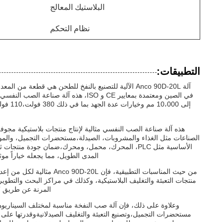
البلاستيك المعالج
نظام التحكم
التطبيقات:
آلة Anco 90D-20L الآلية للتصنيع بالنفخ للطحن هي قط
في الصين ومعتمدة بمعايير CE و ISO، هذه 
هذه آلة صناعة الصب النفسي مثالية لإنتاج منتجات بلاستيكية مجوفة
الصناعات مثل الغذاء والمشروبات، الصيدلة،مستحضرات التجميل، والمواد ا
المدى الطويل، مما يجعله خياراً مو
من حيث المناسبات التطبيقية
منتجات التعبئة والتغليف البلاستيكية، وكذلك في مراكز البحث والتطوي
المرنة عن طريق T / T، تجعلها متاحة للمشترين العالميين الذين يسعون إلى تعزيز قدراتهم الإنتاجية.
وعلاوة على ذلك، فإن آلة صب النفخة مناسبة لمختلف السيناريوه
مستحضرات التجميل،وتصنيع التعبئة والتغليف الصيدلانيةوقدرتها على