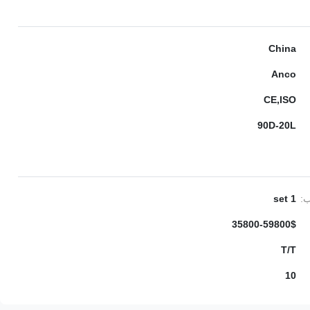
China
Anco
CE,ISO
90D-20L
ب:
1 set
35800-59800$
T/T
10