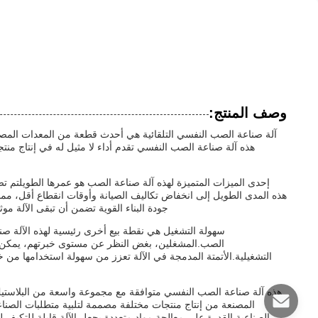
وصف المنتج:
آلة صناعة الصب النفسي التلقائية هي أحدث قطعة من المعدات المصممة 
هذه آلة صناعة الصب النفسي تقدم أداء لا مثيل له في إنتاج منت
إحدى الميزات المتميزة لهذه آلة صناعة الصب هو عمرها الطويلتم تص
هذه المدى الطويل إلى انخفاض تكاليف الصيانة وأوقات انقطاع أقل، مما 
جودة البناء القوية تضمن أن تبقى الآلة موث
سهولة التشغيل هي نقطة بيع أخرى رئيسية لهذه الآلة صن
الصب.المشغلين، بغض النظر عن مستوى خبرتهم، يمكن أن 
التشغيلية.الأتمتة المدمجة في الآلة تعزز من سهولة استخدامها من خل
المصنعة من إنتاج منتجات مختلفة مصممة لتلبية متطلبات الصناعة
الصناعية.القدرة على معالجة مواد متعددة يجعل الآلة قابلة للتكيف ل