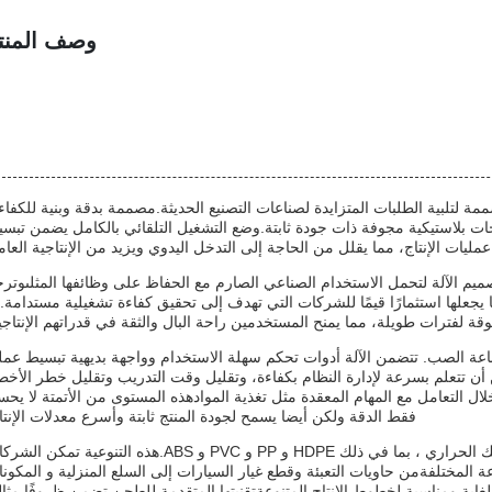
وصف المنت
لتلبية الطلبات المتزايدة لصناعات التصنيع الحديثة.مصممة بدقة وبنية للكفاء
جات بلاستيكية مجوفة ذات جودة ثابتة.وضع التشغيل التلقائي بالكامل يضمن تبس
عمليات الإنتاج، مما يقلل من الحاجة إلى التدخل اليدوي ويزيد من الإنتاجية العام
ميم الآلة لتحمل الاستخدام الصناعي الصارم مع الحفاظ على وظائفها المثلىوتر
يجعلها استثمارًا قيمًا للشركات التي تهدف إلى تحقيق كفاءة تشغيلية مستدامة.
وقة لفترات طويلة، مما يمنح المستخدمين راحة البال والثقة في قدراتهم الإنتاجي
اعة الصب. تتضمن الآلة أدوات تحكم سهلة الاستخدام وواجهة بديهية تبسيط عمل
تتعلم بسرعة لإدارة النظام بكفاءة، وتقليل وقت التدريب وتقليل خطر الأخط
ال التعامل مع المهام المعقدة مثل تغذية الموادهذه المستوى من الأتمتة لا يح
فقط الدقة ولكن أيضا يسمح لجودة المنتج ثابتة وأسرع معدلات الإنتا
هذه آلة صناعة الصب النفسي متوافقة مع مجموعة واسعة من البلاستيك الحراري ، بما في ذلك HDPE و PP و PVC و ABS.هذه التنوعية ت
 المختلفةمن حاويات التعبئة وقطع غيار السيارات إلى السلع المنزلية و المكون
لغاية ومناسبة لخطوط الإنتاج المتنوعةتقنيتها المتقدمة للطحن تضمن ظروفًا مثال