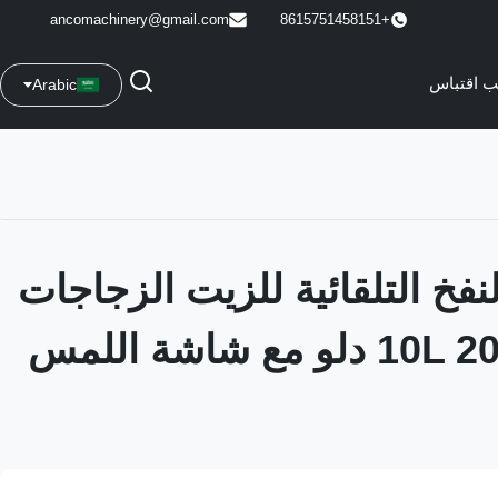
ancomachinery@gmail.com
+8615751458151
 اقتباس
Arabic
نفخ التلقائية للزيت الزجاجات
10L 20L 25L 30L دلو مع شاشة اللمس