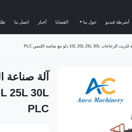
أشرطة فيديو
حول بنا
القضايا
أخبار
اتصل بنا
طلب
10L 20L 25L 3 دلو مع شاشة اللمس PLC
آلة صناعة ال
PLC