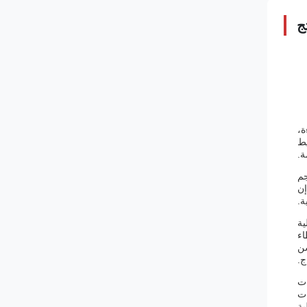
ج
ة،
يط
ة.
جم
إن
ة.
ية
اء
سن
ج.
مكن الشركات
ات
ية