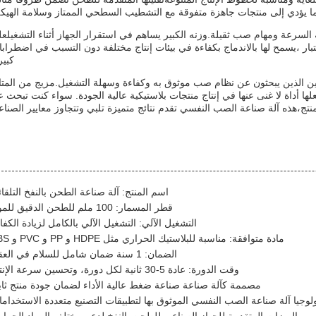
مما يؤدي إلى منتجات جاهزة متفوقة مع التشطيب السطحي الممتاز وسلامة الهيك
يات عالية السرعة ومهام صب ثقيلة.وزنه الكبير يساهم في استقرار الجهاز أثناء التشغيلع
بار ،يسمح لها بالاندماج بكفاءة في بيئات إنتاج مختلفة دون التسبب في اضطراب
كبير
ين الذين يبحثون عن نظام صب موثوق به وكفاءة وسهلة التشغيل.مزيج من المتا
علها أداة لا غنى عنها في إنتاج منتجات بلاستيكية عالية الجودة. سواء كنت تبحث 
منتج،هذه آلة صناعة الصب النفسي تقدم نتائج متميزة تلبي وتتجاوز معايير الصناع
اسم المنتج: آلة صناعة الطحن بالنفخ التلقائ
قطر المسمار: 100 ملم للطحن الدقيق للمواد
التشغيل الآلي: التشغيل الآلي بالكامل لزيادة الكفا
مادة متوافقة: مناسبة للبلاستيك الحراري مثل HDPE و PP و PVC و ABS
الضمان: 1 سنة ضمان شامل للسلام في العقل
وقت الدورة: عادة 5-30 ثانية لكل دورة، وتحسين سرعة الإنتاج
مصممة كآلة صناعة صناعة ضغط عالية الأداء لضمان جودة منتج ثاب
لوجيا آلة صناعة الصب النفسي الموثوق بها لتطبيقات التصنيع متعددة الاستخدام