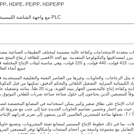
PP، HDPE، PE/PP، HDPE/PP
PLC مع واجهة الشاشة اللمسية
عة من المعدات متعددة الاستخدامات وكفاءة عالية مصممة لمختلف التطبيقات الصناعية.مصن
آلة صناعة الصب النفسي يبرز لمصداقيتها والتكنولوجيا المتقدمة. مع الحد الأقصى للطاقة ارتفاع المنتج 
إلى 10،000 مم وخيارات عدة الجهد بما في ذلك 380 فولت،110 فولت، 415 فولت، 440 فولت، و 220 فولت، وهي مناسبة لبيئات الإنتاج المخت
جميع أنحاء العال
 مثل الزجاجات، والحاويات، وغيرها من العناصر التعبئة والتغليفية المستخدمة 
لكيميائية المنزلية. التشغيل التلقائي والتحكم الدقيق، تمكينها من قبل المكون
الأساسية مثل PLC، المحرك، محمل، ومحرك،ضمان جودة منتجات ثابتة وكفاءة إنتاج عاليةيضمن الجهاز بنيته القوية، وزنه 20 طناً، متانت
ثوقاً للمصنعين الذين يحتاجون إلى حلول صناعة صناعة ضربات للطحن الموثوق به
، فإن Anco 90D-20L مثالية لكل من إعدادات الإنتاج على نطاق صغير وكبير.يمكن استخدامه في المصانع المخصصة لتص
ر حيث يتم اختبار وتحسين تصاميم الحاويات الجديدة.جنبا إلى جنب مع شروط الد
ات، بما في ذلك خطوط الإنتاج المستمر لمصانع تعبئة المشروبات، وتصنيع حاوي
 التعامل مع مجموعة واسعة من أحجام المنتجات وأشكالها توفر للمصنعين المرو