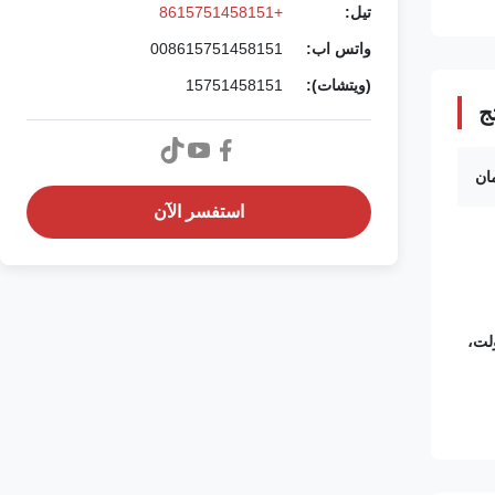
تيل:
+8615751458151
واتس اب:
008615751458151
(ويتشات):
15751458151
ج
ان
استفسر الآن
لت، 415 فولت، 440 فولت،