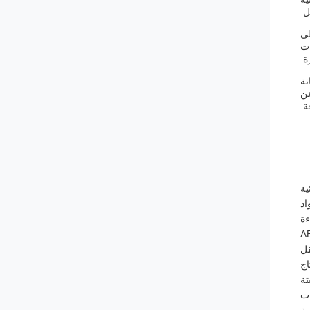
ل.
لى
ات
ة.
نة
عن
ة.
ية
ءة
تة
ات