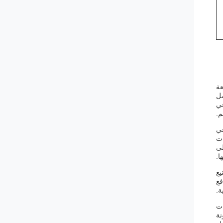
عة
تصل
لفة في
م.
في
ات
ه وتشغيله على
ا.
نيع
فع
ات
نة