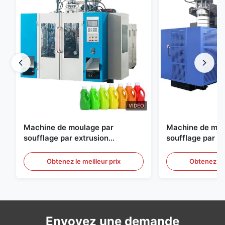
VIDEO
Machine de moulage par
Machine de mou
soufflage par extrusion
soufflage par e
entièrement automatique
personnalisable
moulage par sou
Obtenez le meilleur prix
Obtenez le 
automatique gr
Envoyez une demande