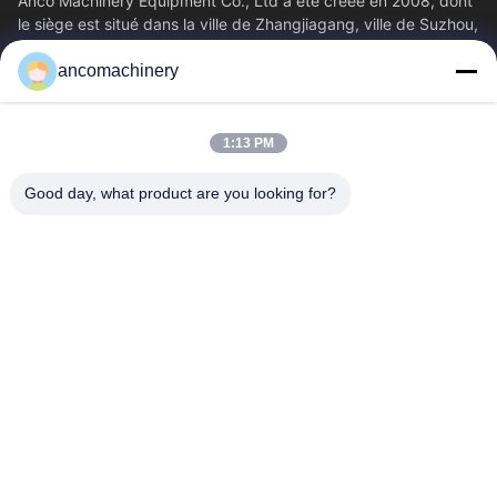
Anco Machinery Equipment Co., Ltd a été créée en 2008, dont
le siège est situé dans la ville de Zhangjiagang, ville de Suzhou,
province du Jiangsu.
ancomachinery
Liens Rapides
Aperçu
Produits
1:13 PM
Vidéos
A Propos De Nous
Visite D'usine
Contrôle De La Qualité
Good day, what product are you looking for?
Contact
Demande De Soumission
Nouvelles
Nous Contacter
+86--15751458151
+86--15751458150
ancomachinery@gmail.com