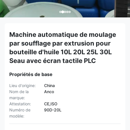
Machine automatique de moulage
par soufflage par extrusion pour
bouteille d'huile 10L 20L 25L 30L
Seau avec écran tactile PLC
Propriétés de base
Lieu d'origine:
China
Nom de la
Anco
marque:
Attestation:
CE,ISO
Numéro de
90D-20L
modèle: