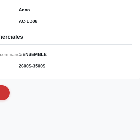
Anco
AC-LD08
erciales
e commande:
1 ENSEMBLE
2600$-3500$