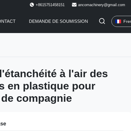
+8615751458151
ancomachinery@gmail.com
ONTACT
DEMANDE DE SOUMISSION
Fre
'étanchéité à l'air des
es en plastique pour
 de compagnie
ase