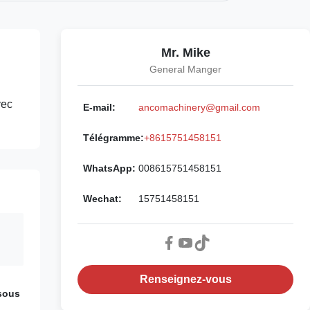
Mr. Mike
General Manger
vec
E-mail:
ancomachinery@gmail.com
Télégramme:
+8615751458151
WhatsApp:
008615751458151
Wechat:
15751458151
Renseignez-vous
 sous