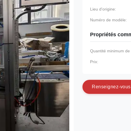
Lieu d'origine:
Numéro de modèle:
Propriétés comm
Quantité minimum d
Prix:
R
e
n
s
e
i
g
n
e
z
-
v
o
u
s