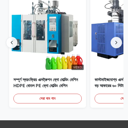
VIDEO
সম্পূর্ণ স্বয়ংক্রিয় এক্সট্রুশন ব্লো মোল্ডিং মেশিন
কাস্টমাইজযোগ্য এক্সট্রু
HDPE বোতল PE ব্লো মোল্ডিং মেশিন
বড় আকারের ৬০ লিটার স্ব
সরঞ্জাম
সেরা দাম পান
সেরা 