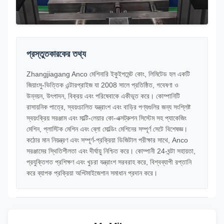
প্রস্তুতকারকের তথ্য
Zhangjiagang Anco মেশিনারি ইকুইপমেন্ট কোং, লিমিটেড হল একটি
জিয়াংসু-ভিত্তিক এন্টারপ্রাইজ যা 2008 সালে প্রতিষ্ঠিত, গবেষণা ও
উন্নয়ন, উৎপাদন, বিক্রয় এবং পরিষেবাকে একীভূত করে। কোম্পানিটি
রাসায়নিক পাত্রে, স্বয়ংচালিত যন্ত্রাংশ এবং বাড়ির পণ্যগুলির জন্য সংশ্লিষ্ট
স্বয়ংক্রিয় সরঞ্জাম এবং মাল্টি-লেয়ার কো-এক্সট্রুশন সিস্টেম সহ প্যাকেজিং
মেশিন, প্লাস্টিক মেশিন এবং ব্লো মোল্ডিং মেশিনের সম্পূর্ণ সেটে বিশেষজ্ঞ।
কঠোর মান নিয়ন্ত্রণ এবং সম্পূর্ণ-প্রক্রিয়া ডিজিটাল পরীক্ষার সাথে, Anco
সরঞ্জামের স্থিতিশীলতা এবং দীর্ঘায়ু নিশ্চিত করে। কোম্পানী 24-ঘন্টা সহায়তা,
প্রযুক্তিগত প্রশিক্ষণ এবং খুচরা যন্ত্রাংশ সরবরাহ করে, বিশ্বব্যাপী রপ্তানি
করে ব্যাপক প্রক্রিয়া অপ্টিমাইজেশান সমাধান প্রদান করে।