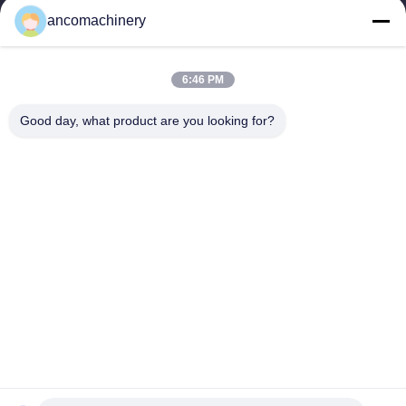
সদর দপ্তর চীনের জিয়াংসু প্রদেশের সুঝো সিটির ঝাংজিয়াগাং শহরে অবস্থিত। এটি...
ancomachinery
গুরুত্বপূর্ণ সংযোগ
বাড়ি
পণ্য
6:46 PM
ভিডিও
আমাদের সম্পর্কে
কারখানা ভ্রমণ
মান নিয়ন্ত্রণ
Good day, what product are you looking for?
আমাদের সাথে যোগাযোগ করুন
উদ্ধৃতির জন্য আবেদন
খবর
আমাদের সাথে যোগাযোগ করুন
+86--15751458151
+86--15751458150
ancomachinery@gmail.com
কপিরাইট © 2026-2026 Zhangjiagang Anco Machinery Equipment Co., Ltd..
সমস্ত অধিকার সংরক্ষিত।