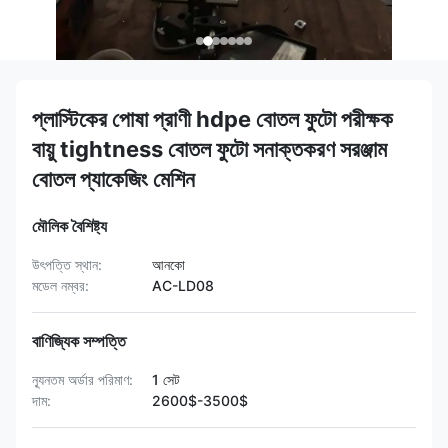
প্লাস্টিকের পোষা প্রাণী hdpe বোতল ফুটো পরীক্ষক
বায়ু tightness বোতল ফুটো সনাক্তকরণ সরঞ্জাম
বোতল প্যাকেজিং মেশিন
মৌলিক বৈশিষ্ট্য
উৎপত্তি স্থান:
আনকো
মডেল নম্বর:
AC-LD08
বাণিজ্যিক সম্পত্তি
ন্যূনতম অর্ডার পরিমাণ:
1 সেট
দাম:
2600$-3500$