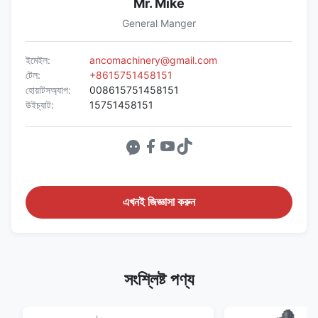
Mr. Mike
General Manger
ইমেইল:
ancomachinery@gmail.com
টেল:
+8615751458151
হোয়াটসঅ্যাপ:
008615751458151
উইচ্যাট:
15751458151
এখনই জিজ্ঞাসা করুন
সংশ্লিষ্ট পণ্য