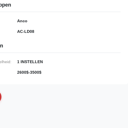
ppen
Anco
AC-LD08
en
lheid:
1 INSTELLEN
2600$-3500$