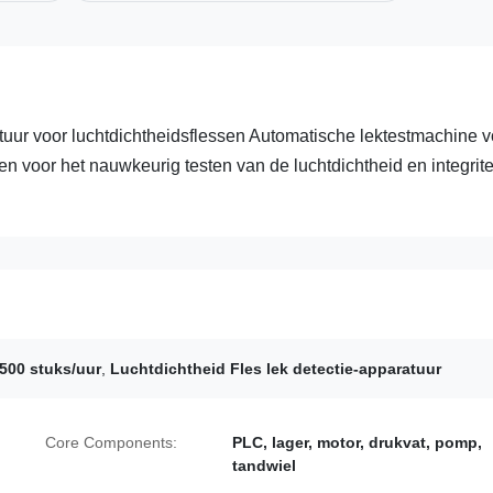
atuur voor luchtdichtheidsflessen Automatische lektestmachine v
n voor het nauwkeurig testen van de luchtdichtheid en integrite
1500 stuks/uur
,
Luchtdichtheid Fles lek detectie-apparatuur
Core Components:
PLC, lager, motor, drukvat, pomp,
tandwiel