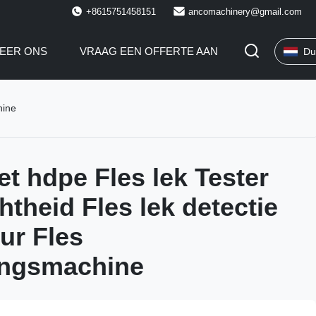
+8615751458151
ancomachinery@gmail.com
EER ONS
VRAAG EEN OFFERTE AAN
Du
hine
et hdpe Fles lek Tester
htheid Fles lek detectie
ur Fles
ingsmachine