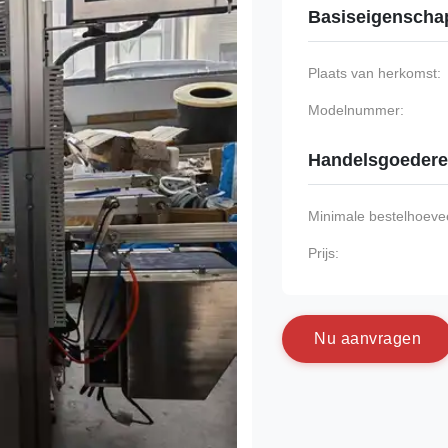
Basiseigenscha
Plaats van herkomst:
Modelnummer:
Handelsgoeder
Minimale bestelhoevee
Prijs:
N
u
a
a
n
v
r
a
g
e
n