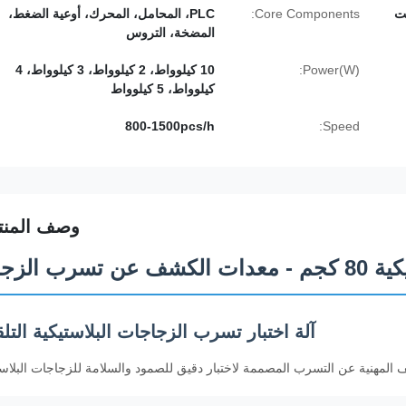
Core Components:
PLC، المحامل، المحرك، أوعية الضغط،
المضخة، التروس
Power(W):
10 كيلوواط، 2 كيلوواط، 3 كيلوواط، 4
كيلوواط، 5 كيلوواط
800-1500pcs/h
Speed:
وصف المنت
 الزجاجة
آلة اختبار تسرب الزجاجات البلاستيكية التلق
المهنية عن التسرب المصممة لاختبار دقيق للصمود والسلامة للزجاجات البلاست