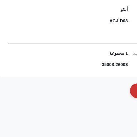
أنكو
AC-LD08
ب:
1 مجموعة
2600$-3500$