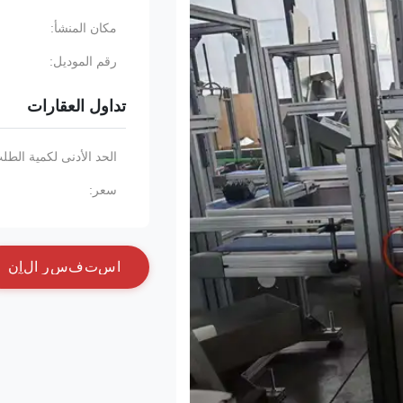
مكان المنشأ:
رقم الموديل:
تداول العقارات
الحد الأدنى لكمية الطل
سعر:
ا
س
ت
ف
س
ر
ا
ل
آ
ن