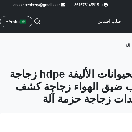
ancomachinery@gmail.com
+8615751458151
طلب اقتباس
Arabic
البلاستيك الحيوانات الأليفة hdpe زجاجة
ب ضيق الهواء زجاجة كشف
ات زجاجة حزمة آلة