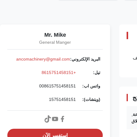
Mr. Mike
General Manger
ف
البريد الإلكتروني:
ancomachinery@gmail.com
تيل:
+8615751458151
واتس اب:
008615751458151
ج
(ويتشات):
15751458151
,
اق
استفسر الآن