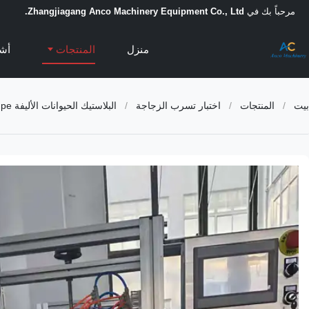
مرحباً بك في
Zhangjiagang Anco Machinery Equipment Co., Ltd.
منزل
المنتجات
أشر
بيت
/
المنتجات
/
اختبار تسرب الزجاجة
/
البلاستيك الحيوانات الأليفة hdpe زجاجة اختبار تسرب ضيق الهواء زجاجة كشف تسرب المعدات زجاجة حزمة آلة