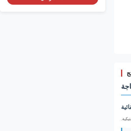
ج
ائية
يكية.