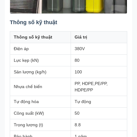
Thông số kỹ thuật
Thông số kỹ thuật
Giá trị
Điện áp
380V
Lực kẹp (kN)
80
Sản lượng (kg/h)
100
PP, HDPE,PE/PP,
Nhựa chế biến
HDPE/PP
Tự động hóa
Tự động
Công suất (kW)
50
Trọng lượng (t)
8.8
Bảo hành
1 năm