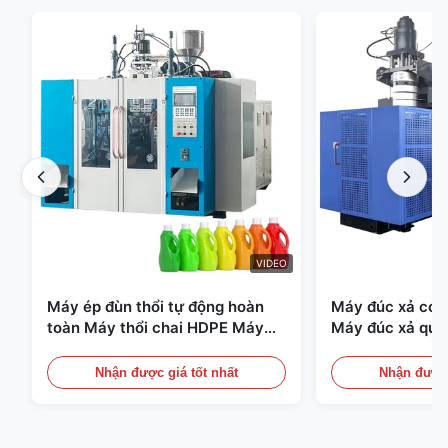
VIDEO
Máy ép đùn thổi tự động hoàn
Máy đúc xả có t
toàn Máy thổi chai HDPE Máy
Máy đúc xả quy
thổi PE
Thiết bị đúc xả 
Nhận được giá tốt nhất
Nhận được 