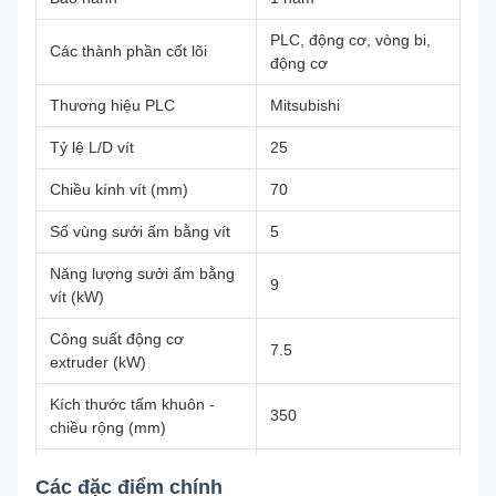
PLC, động cơ, vòng bi,
Các thành phần cốt lõi
động cơ
Thương hiệu PLC
Mitsubishi
Tỷ lệ L/D vít
25
Chiều kính vít (mm)
70
Số vùng sưởi ấm bằng vít
5
Năng lượng sưởi ấm bằng
9
vít (kW)
Công suất động cơ
7.5
extruder (kW)
Kích thước tấm khuôn -
350
chiều rộng (mm)
Kích thước tấm nấm mốc -
425
Các đặc điểm chính
Chiều cao (mm)