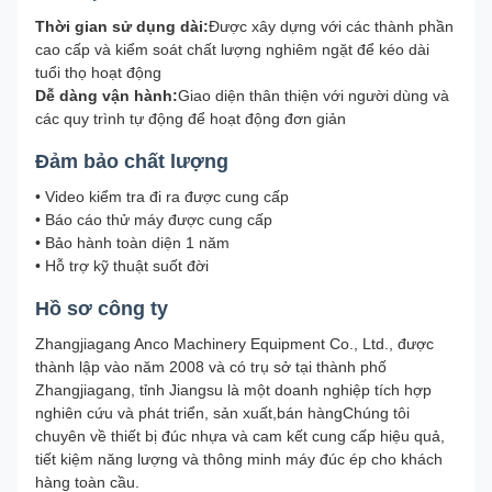
Thời gian sử dụng dài:
Được xây dựng với các thành phần
Áp suất không khí (MPa)
0.8
cao cấp và kiểm soát chất lượng nghiêm ngặt để kéo dài
tuổi thọ hoạt động
Tiêu thụ không khí
0.6
Dễ dàng vận hành:
Giao diện thân thiện với người dùng và
(m3/phút)
các quy trình tự động để hoạt động đơn giản
Năng lượng sưởi ấm đầu
17
Đảm bảo chất lượng
chết (kW)
• Video kiểm tra đi ra được cung cấp
Kích thước (L × W × H)
3200 × 2200 × 2500
• Báo cáo thử máy được cung cấp
• Bảo hành toàn diện 1 năm
• Hỗ trợ kỹ thuật suốt đời
Hồ sơ công ty
Zhangjiagang Anco Machinery Equipment Co., Ltd., được
thành lập vào năm 2008 và có trụ sở tại thành phố
Zhangjiagang, tỉnh Jiangsu là một doanh nghiệp tích hợp
nghiên cứu và phát triển, sản xuất,bán hàngChúng tôi
chuyên về thiết bị đúc nhựa và cam kết cung cấp hiệu quả,
tiết kiệm năng lượng và thông minh máy đúc ép cho khách
hàng toàn cầu.