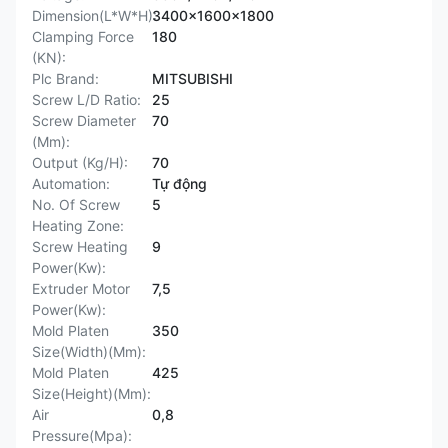
Dimension(L*W*H):
3400x1600x1800
Clamping Force
180
(KN):
Plc Brand:
MITSUBISHI
Screw L/D Ratio:
25
Screw Diameter
70
(Mm):
Output (Kg/H):
70
Automation:
Tự động
No. Of Screw
5
Heating Zone:
Screw Heating
9
Power(Kw):
Extruder Motor
7,5
Power(Kw):
Mold Platen
350
Size(Width)(Mm):
Mold Platen
425
Size(Height)(Mm):
Air
0,8
Pressure(Mpa):