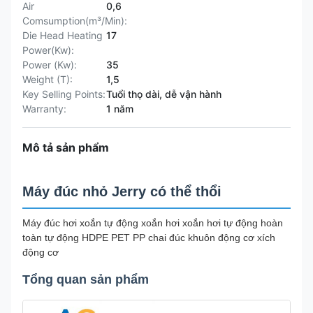
Air
0,6
Comsumption(m³/Min):
Die Head Heating
17
Power(Kw):
Power (Kw):
35
Weight (T):
1,5
Key Selling Points:
Tuổi thọ dài, dễ vận hành
Warranty:
1 năm
Mô tả sản phẩm
Máy đúc nhỏ Jerry có thể thổi
Máy đúc hơi xoắn tự động xoắn hơi xoắn hơi tự động hoàn
toàn tự động HDPE PET PP chai đúc khuôn động cơ xích
động cơ
Tổng quan sản phẩm