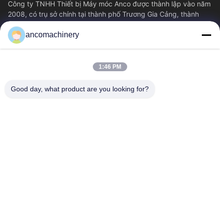
Công ty TNHH Thiết bị Máy móc Anco được thành lập vào năm
2008, có trụ sở chính tại thành phố Trương Gia Cảng, thành
phố Tô Châu, tỉnh Giang Tô....
ancomachinery
Liên Kết Nhanh
Nhà
Sản Phẩm
1:46 PM
Video
Về Chúng Tôi
Tham Quan Nhà Máy
Kiểm Soát Chất Lượng
Good day, what product are you looking for?
Liên Hệ Chúng Tôi
Yêu Cầu Báo Giá
Tin Tức
Liên Hệ Với Chúng Tôi
+86--15751458151
+86--15751458150
ancomachinery@gmail.com