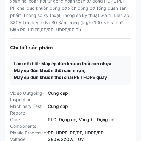
xoắn hơi xoắn hơi tự động hoàn toàn tự động HDPE PET
PP chai đúc khuôn động cơ xích động cơ Tổng quan sản
phẩm Thông số kỹ thuật Thông số kỹ thuật Giá trị Điện áp
380V Lực kẹp (kN) 80 Sản lượng (kg/h) 100 Nhựa chế
biến PP, HDPE,PE/PP, HDPE/PP Tự ...
Chi tiết sản phẩm
Làm nổi bật:
Máy ép đùn khuôn thổi can nhựa
,
Máy ép đùn khuôn thổi can nhựa
,
Máy ép đùn khuôn thổi chai PET HDPE quay
Video Outgoing-
Cung cấp
Inspection:
Machinery Test
Cung cấp
Report:
Core
PLC, Động cơ, Vòng bi, Động cơ
Components:
Plastic Processed:
PP, HDPE, PE/PP, HDPE/PP
Voltage:
380V/220V/110V