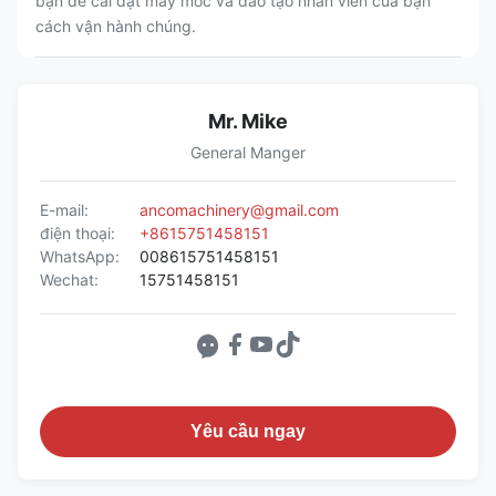
bạn để cài đặt máy móc và đào tạo nhân viên của bạn
cách vận hành chúng.
Mr. Mike
General Manger
E-mail:
ancomachinery@gmail.com
điện thoại:
+8615751458151
WhatsApp:
008615751458151
Wechat:
15751458151
Yêu cầu ngay