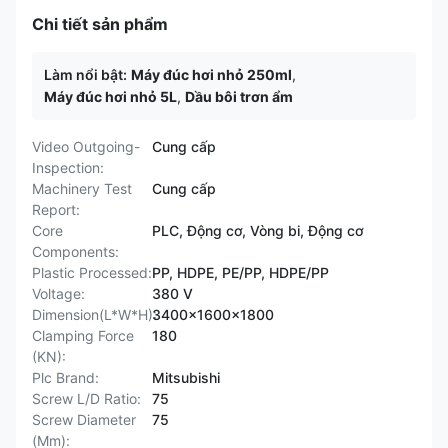
Chi tiết sản phẩm
Làm nổi bật:
Máy đúc hơi nhỏ 250ml
,
Máy đúc hơi nhỏ 5L
,
Dầu bôi trơn ẩm
Video Outgoing-
Cung cấp
Inspection:
Machinery Test
Cung cấp
Report:
Core
PLC, Động cơ, Vòng bi, Động cơ
Components:
Plastic Processed:
PP, HDPE, PE/PP, HDPE/PP
Voltage:
380 V
Dimension(L*W*H):
3400x1600x1800
Clamping Force
180
(KN):
Plc Brand:
Mitsubishi
Screw L/D Ratio:
75
Screw Diameter
75
(Mm):