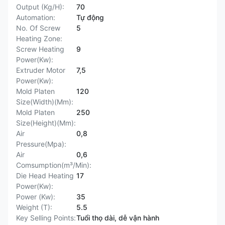
Output (Kg/H):
70
Automation:
Tự động
No. Of Screw
5
Heating Zone:
Screw Heating
9
Power(Kw):
Extruder Motor
7,5
Power(Kw):
Mold Platen
120
Size(Width)(Mm):
Mold Platen
250
Size(Height)(Mm):
Air
0,8
Pressure(Mpa):
Air
0,6
Comsumption(m³/Min):
Die Head Heating
17
Power(Kw):
Power (Kw):
35
Weight (T):
5.5
Key Selling Points:
Tuổi thọ dài, dễ vận hành