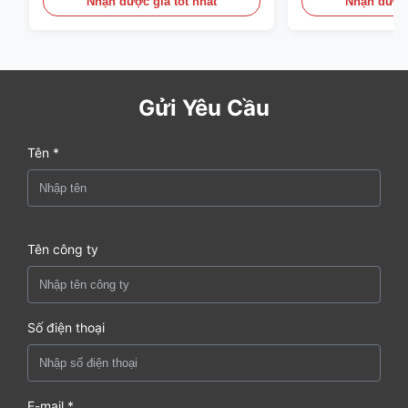
Nhận được giá tốt nhất
Nhận được 
Gửi Yêu Cầu
Tên *
Tên công ty
Số điện thoại
E-mail *