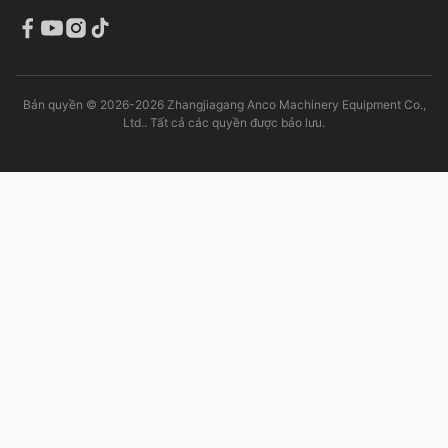
Bản quyền © 2026-2026 Zhangjiagang Anco Machinery Equipment Co.,
Ltd.. Tất cả các quyền được bảo lưu.