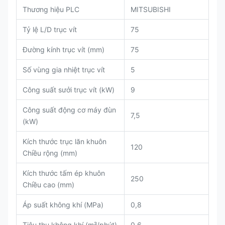
Thương hiệu PLC
MITSUBISHI
Tỷ lệ L/D trục vít
75
Đường kính trục vít (mm)
75
Số vùng gia nhiệt trục vít
5
Công suất sưởi trục vít (kW)
9
Công suất động cơ máy đùn
7,5
(kW)
Kích thước trục lăn khuôn
120
Chiều rộng (mm)
Kích thước tấm ép khuôn
250
Chiều cao (mm)
Áp suất không khí (MPa)
0,8
Tiêu thụ không khí (m³/phút)
0,6