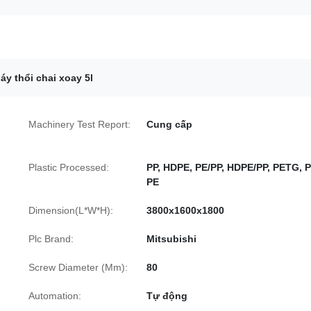
áy thổi chai xoay 5l
Machinery Test Report:
Cung cấp
Plastic Processed:
PP, HDPE, PE/PP, HDPE/PP, PETG, P
PE
Dimension(L*W*H):
3800x1600x1800
Plc Brand:
Mitsubishi
Screw Diameter (Mm):
80
Automation:
Tự động