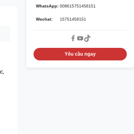
WhatsApp:
008615751458151
Wechat:
15751458151
Yêu cầu ngay
C,