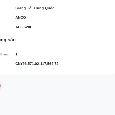
Giang Tô, Trung Quốc
ANCO
AC80-20L
ộng sản
thiểu:
1
CN¥96,571.02-117,564.72