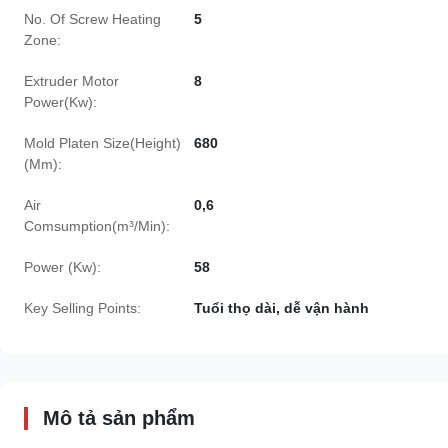
No. Of Screw Heating
5
Zone:
Extruder Motor
8
Power(Kw):
Mold Platen Size(Height)
680
(Mm):
Air
0,6
Comsumption(m³/Min):
Power (Kw):
58
Key Selling Points:
Tuổi thọ dài, dễ vận hành
Mô tả sản phẩm