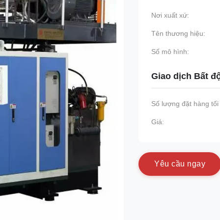
Nơi xuất xứ:
Tên thương hiệu:
Số mô hình:
Giao dịch Bất đ
Số lượng đặt hàng tối 
Giá:
Y
ê
u
c
ầ
u
n
g
a
y