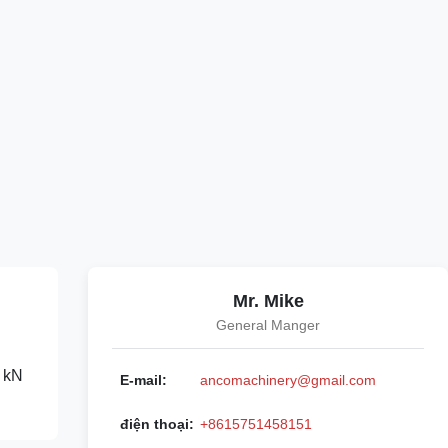
Mr. Mike
General Manger
0 kN
E-mail:
ancomachinery@gmail.com
điện thoại:
+8615751458151