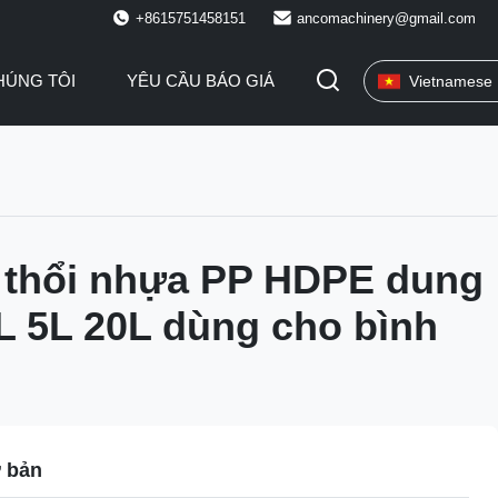
+8615751458151
ancomachinery@gmail.com
HÚNG TÔI
YÊU CẦU BÁO GIÁ
Vietnamese
 thổi nhựa PP HDPE dung
2L 5L 20L dùng cho bình
ơ bản