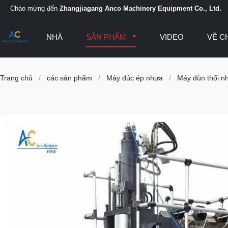
Chào mừng đến
Zhangjiagang Anco Machinery Equipment Co., Ltd.
NHÀ
SẢN PHẨM
VIDEO
VỀ C
Trang chủ
/
các sản phẩm
/
Máy đúc ép nhựa
/
Máy đùn thổi n