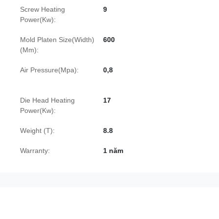
Screw Heating
9
Power(Kw):
Mold Platen Size(Width)
600
(Mm):
Air Pressure(Mpa):
0,8
Die Head Heating
17
Power(Kw):
Weight (T):
8.8
Warranty:
1 năm