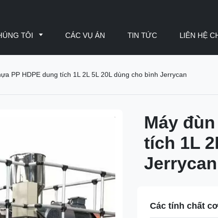
HÚNG TÔI
CÁC VỤ ÁN
TIN TỨC
LIÊN HỆ C
hựa PP HDPE dung tích 1L 2L 5L 20L dùng cho bình Jerrycan
Máy đùn
tích 1L 
Jerrycan
Các tính chất c