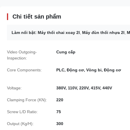
Chi tiết sản phẩm
Làm nổi bật:
Máy thổi chai xoay 2l
,
Máy đùn thổi nhựa 2l
,
M
Video Outgoing-
Cung cấp
Inspection:
Core Components:
PLC, Động cơ, Vòng bi, Động cơ
Voltage:
380V, 110V, 220V, 415V, 440V
Clamping Force (KN):
220
Screw L/D Ratio:
75
Output (Kg/H):
300