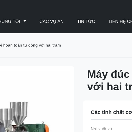
HÚNG TÔI
CÁC VỤ ÁN
TIN TỨC
LIÊN HỆ C
i hoàn toàn tự động với hai trạm
Máy đúc 
với hai 
Các tính chất c
Nơi xuất xứ: