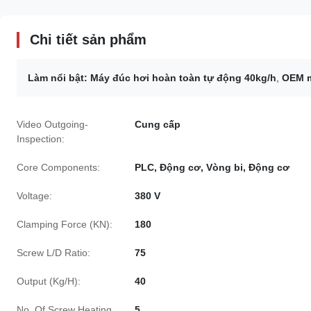
Chi tiết sản phẩm
Làm nổi bật:
Máy đúc hơi hoàn toàn tự động 40kg/h
,
OEM m
Video Outgoing-
Cung cấp
Inspection:
Core Components:
PLC, Động cơ, Vòng bi, Động cơ
Voltage:
380 V
Clamping Force (KN):
180
Screw L/D Ratio:
75
Output (Kg/H):
40
No. Of Screw Heating
5