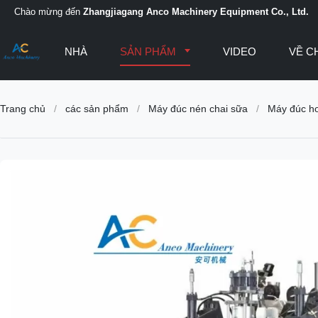
Chào mừng đến
Zhangjiagang Anco Machinery Equipment Co., Ltd.
NHÀ
SẢN PHẨM
VIDEO
VỀ C
Trang chủ
/
các sản phẩm
/
Máy đúc nén chai sữa
/
Máy đúc hơ