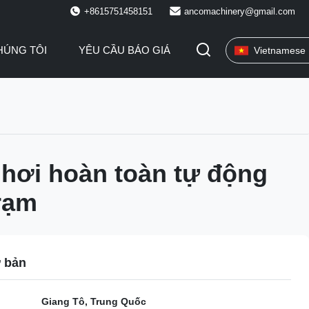
+8615751458151
ancomachinery@gmail.com
HÚNG TÔI
YÊU CẦU BÁO GIÁ
Vietnamese
hơi hoàn toàn tự động
trạm
ơ bản
Giang Tô, Trung Quốc