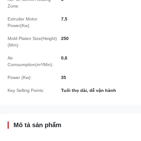
Zone:
Extruder Motor
7,5
Power(Kw):
Mold Platen Size(Height)
250
(Mm):
Air
0,6
Comsumption(m³/Min):
Power (Kw):
35
Key Selling Points:
Tuổi thọ dài, dễ vận hành
Mô tả sản phẩm