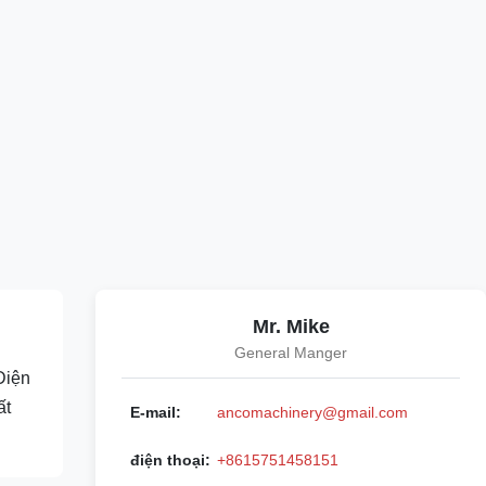
Mr. Mike
General Manger
Điện
ất
E-mail:
ancomachinery@gmail.com
điện thoại:
+8615751458151