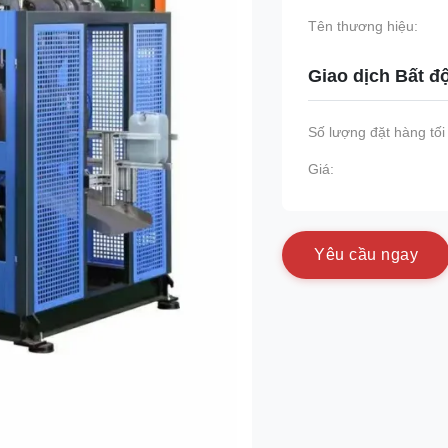
Tên thương hiệu:
Giao dịch Bất đ
Số lượng đặt hàng tối 
Giá:
Y
ê
u
c
ầ
u
n
g
a
y