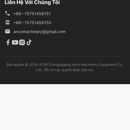
Liên Hệ Với Chúng Tôi
+86--15751458151
+86--15751458150
ancomachinery@gmail.com
Bản quyền © 2026-2026 Zhangjiagang Anco Machinery Equipment Co.,
Ltd.. Tất cả các quyền được bảo lưu.