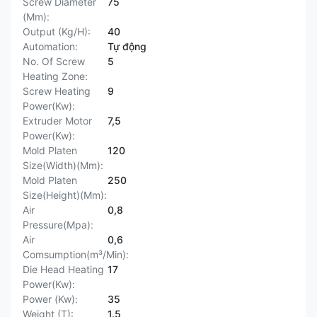
Screw Diameter
75
(Mm):
Output (Kg/H):
40
Automation:
Tự động
No. Of Screw
5
Heating Zone:
Screw Heating
9
Power(Kw):
Extruder Motor
7,5
Power(Kw):
Mold Platen
120
Size(Width)(Mm):
Mold Platen
250
Size(Height)(Mm):
Air
0,8
Pressure(Mpa):
Air
0,6
Comsumption(m³/Min):
Die Head Heating
17
Power(Kw):
Power (Kw):
35
Weight (T):
1.5