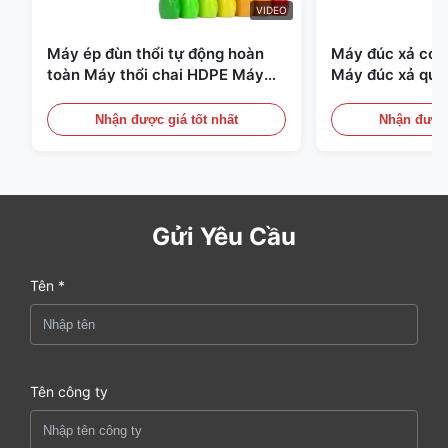
VIDEO
Máy ép đùn thổi tự động hoàn
Máy đúc xả có t
toàn Máy thổi chai HDPE Máy
Máy đúc xả quy
thổi PE
Thiết bị đúc xả 
Nhận được giá tốt nhất
Nhận được 
Gửi Yêu Cầu
Tên *
Tên công ty