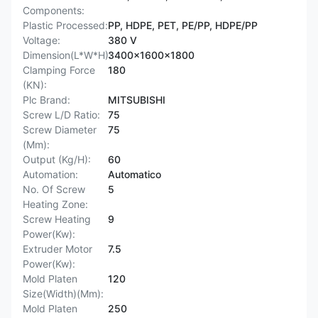
Components:
Plastic Processed:
PP, HDPE, PET, PE/PP, HDPE/PP
Voltage:
380 V
Dimension(L*W*H):
3400x1600x1800
Clamping Force
180
(KN):
Plc Brand:
MITSUBISHI
Screw L/D Ratio:
75
Screw Diameter
75
(Mm):
Output (Kg/H):
60
Automation:
Automatico
No. Of Screw
5
Heating Zone:
Screw Heating
9
Power(Kw):
Extruder Motor
7.5
Power(Kw):
Mold Platen
120
Size(Width)(Mm):
Mold Platen
250