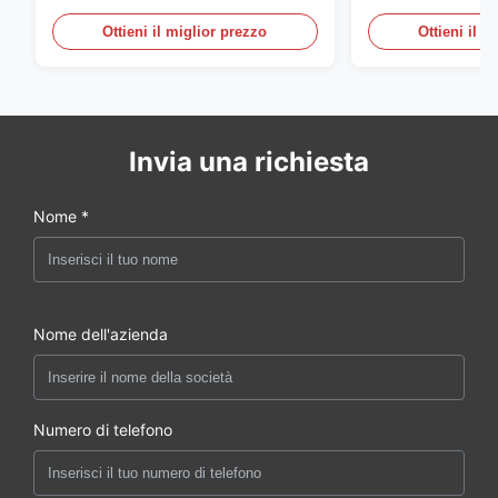
automatica per bottiglie in HDPE
grande scala, 6
automatica per 
Ottieni il miglior prezzo
Ottieni il m
Invia una richiesta
Nome *
Nome dell'azienda
Numero di telefono