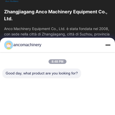
Zhangjiagang Anco Machinery Equipment Co.,
Ltd.
Anco Machinery Equipment Co., Ltd. è stata fondata nel 2008,
con sede nella città di Zhangjiagang, città di Suzhou, provincia
di Jiangsu. È...
ancomachinery
Link Veloci
Casa
Prodotti
8:48 PM
Video
Chi Siamo
Fatory Tour
Controllo Di Qualità
Good day, what product are you looking for?
Contattaci
Richiedere Un Preventivo
Notizie
Contattaci
+86--15751458151
+86--15751458150