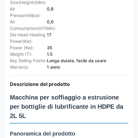
Size(Height)(Mm):
Air
0,8
Pressure(Mpa):
Air
0,6
Comsumption(m³/Min):
Die Head Heating
17
Power(Kw):
Power (Kw):
35
Weight (T):
1.5
Key Selling Points:
Lunga durata, facile da usare
Warranty:
1 anno
Descrizione del prodotto
Macchina per soffiaggio a estrusione
per bottiglie di lubrificante in HDPE da
2L 5L
Panoramica del prodotto